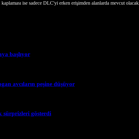
kaplaması ise sadece DLC'yi erken erişimden alanlarda mevcut olacak. 
taya başlıyor
ogan avcıların peşine düşüyor
 sürprizleri gösterdi