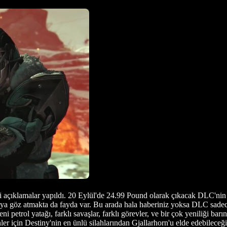
 açıklamalar yapıldı. 20 Eylül'de 24.99 Pound olarak çıkacak DLC'nin T
amaya göz atmakta da fayda var. Bu arada hala haberiniz yoksa DLC sad
etrol yatağı, farklı savaşlar, farklı görevler, ve bir çok yeniliği ba
er için Destiny'nin en ünlü silahlarından Gjallarhorn'u elde edebileceğ