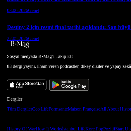
03.06.2026
Genel
Destiny 2 için resmi final tarihi açıklandı: Son büy
22.05.2026
Genel
Sosyal medyada
B•Mag’i Takip Et!
88 dergi yayını, ilham veren podcastler, dikey diziler ve yapay zekâ d
Dergiler
Tüm Dergiler
Ceo Life
Formsante
Maison Française
All About Histo
History Of War
How It Works
İstanbul Life
Kore Pop
Pozitif
Start Up