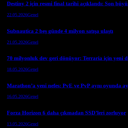
Destiny 2 için resmi final tarihi açıklandı: Son büy
22.05.2026
Genel
Subnautica 2 beş günde 4 milyon satışa ulaştı
21.05.2026
Genel
70 milyonluk dev geri dönüyor: Terraria için yeni 
18.05.2026
Genel
Marathon’a yeni nefes: PvE ve PvP aynı oyunda ay
16.05.2026
Genel
Forza Horizon 6 daha çıkmadan SSD’leri zorluyor
13.05.2026
Genel