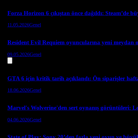
Forza Horizon 6 çıkıştan önce dağıldı: Steam’de bü
11.05.2026
Genel
Resident Evil Requiem oyuncularına yeni meydan 
09.05.2026
Genel
GTA 6 için kritik tarih açıklandı: Ön siparişler haf
18.06.2026
Genel
Marvel's Wolverine'den sert oynanış görüntüleri: L
04.06.2026
Genel
State of Play: Sony 20’den fazla yeni oyun ve büyük