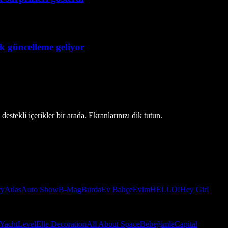
ük güncelleme geliyor
estekli içerikler bir arada. Ekranlarınızı dik tutun.
ry
Atlas
Auto Show
B-Mag
Burda
Ev Bahçe
Evim
HELLO!
Hey Girl
Yacht
Level
Elle Decoration
All About Space
Bebeğimle
Capital