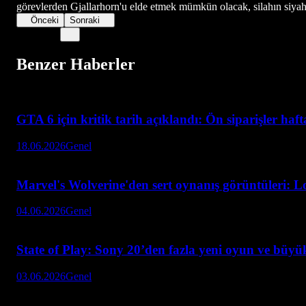
görevlerden Gjallarhorn'u elde etmek mümkün olacak, silahın siyah 
Önceki
Sonraki
Benzer Haberler
GTA 6 için kritik tarih açıklandı: Ön siparişler haf
18.06.2026
Genel
Marvel's Wolverine'den sert oynanış görüntüleri: L
04.06.2026
Genel
State of Play: Sony 20’den fazla yeni oyun ve büyük
03.06.2026
Genel