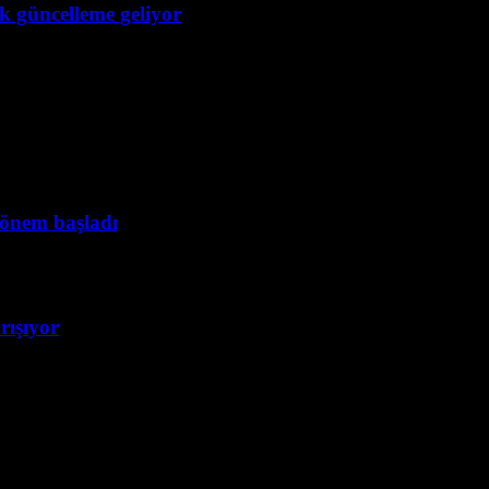
ük güncelleme geliyor
dönem başladı
rışıyor