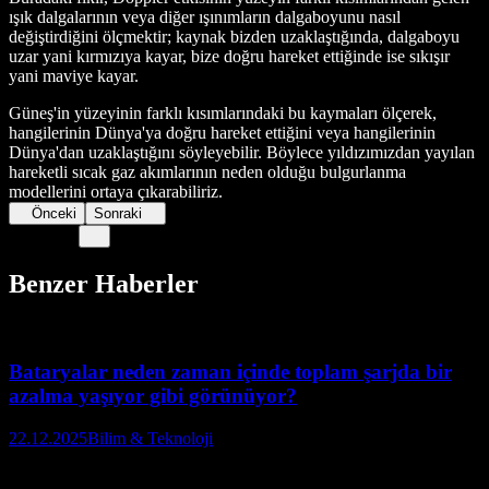
ışık dalgalarının veya diğer ışınımların dalgaboyunu nasıl
değiştirdiğini ölçmektir; kaynak bizden uzaklaştığında, dalgaboyu
uzar yani kırmızıya kayar, bize doğru hareket ettiğinde ise sıkışır
yani maviye kayar.
Güneş'in yüzeyinin farklı kısımlarındaki bu kaymaları ölçerek,
hangilerinin Dünya'ya doğru hareket ettiğini veya hangilerinin
Dünya'dan uzaklaştığını söyleyebilir. Böylece yıldızımızdan yayılan
hareketli sıcak gaz akımlarının neden olduğu bulgurlanma
modellerini ortaya çıkarabiliriz.
Önceki
Sonraki
Benzer Haberler
Bataryalar neden zaman içinde toplam şarjda bir
azalma yaşıyor gibi görünüyor?
22.12.2025
Bilim & Teknoloji