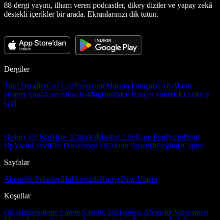
88 dergi yayını, ilham veren podcastler, dikey diziler ve yapay zekâ
destekli içerikler bir arada. Ekranlarınızı dik tutun.
Dergiler
Tüm Dergiler
Ceo Life
Formsante
Maison Française
All About
History
Atlas
Auto Show
B-Mag
Burda
Ev Bahçe
Evim
HELLO!
Hey
Girl
History Of War
How It Works
İstanbul Life
Kore Pop
Pozitif
Start
Up
Yacht
Level
Elle Decoration
All About Space
Bebeğimle
Capital
Sayfalar
Abonelik Paketleri
Hakkımızda
Künye
Bize Ulaşın
Koşullar
Ön Bilgilendirme Formu
Gizlilik Sözleşmesi
Abonelik Sözleşmesi