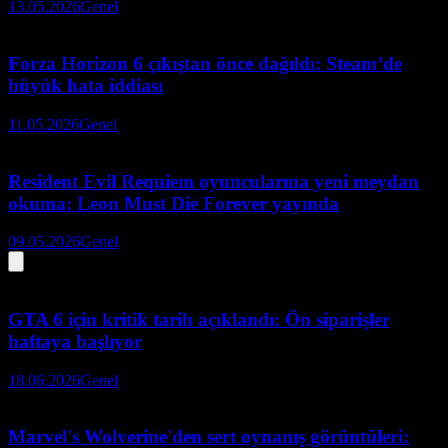
13.05.2026
Genel
Forza Horizon 6 çıkıştan önce dağıldı: Steam’de
büyük hata iddiası
11.05.2026
Genel
Resident Evil Requiem oyuncularına yeni meydan
okuma: Leon Must Die Forever yayında
09.05.2026
Genel
GTA 6 için kritik tarih açıklandı: Ön siparişler
haftaya başlıyor
18.06.2026
Genel
Marvel's Wolverine'den sert oynanış görüntüleri: