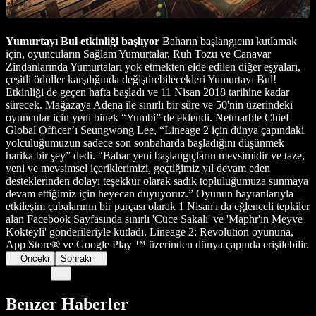
Yumurtayı Bul etkinliği başlıyor
Baharın başlangıcını kutlamak
için, oyuncuların Sağlam Yumurtalar, Ruh Tozu ve Canavar
Zindanlarında Yumurtaları yok etmekten elde edilen diğer eşyaları,
çeşitli ödüller karşılığında değiştirebilecekleri Yumurtayı Bul!
Etkinliği de geçen hafta başladı ve 11 Nisan 2018 tarihine kadar
sürecek. Mağazaya Adena ile sınırlı bir süre ve 50'nin üzerindeki
oyuncular için yeni binek “Yumbi” de eklendi. Netmarble Chief
Global Officer’ı Seungwong Lee, “Lineage 2 için dünya çapındaki
yolculuğumuzun sadece son sonbaharda başladığını düşünmek
harika bir şey” dedi. “Bahar yeni başlangıçların mevsimidir ve taze,
yeni ve mevsimsel içeriklerimizi, geçtiğimiz yıl devam eden
desteklerinden dolayı teşekkür olarak sadık topluluğumuza sunmaya
devam ettiğimiz için heyecan duyuyoruz.” Oyunun hayranlarıyla
etkileşim çabalarının bir parçası olarak 1 Nisan'ı da eğlenceli tepkiler
alan Facebook Sayfasında sınırlı 'Cüce Sakalı' ve 'Maphr'ın Meyve
Kokteyli' gönderileriyle kutladı. Lineage 2: Revolution oyununa,
App Store® ve Google Play ™ üzerinden dünya çapında erişilebilir.
Önceki
Sonraki
Benzer Haberler