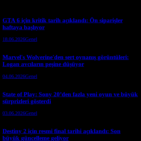
GTA 6 için kritik tarih açıklandı: Ön siparişler
haftaya başlıyor
18.06.2026
Genel
Marvel's Wolverine'den sert oynanış görüntüleri:
Logan avcıların peşine düşüyor
04.06.2026
Genel
State of Play: Sony 20’den fazla yeni oyun ve büyük
sürprizleri gösterdi
03.06.2026
Genel
Destiny 2 için resmi final tarihi açıklandı: Son
büyük güncelleme geliyor