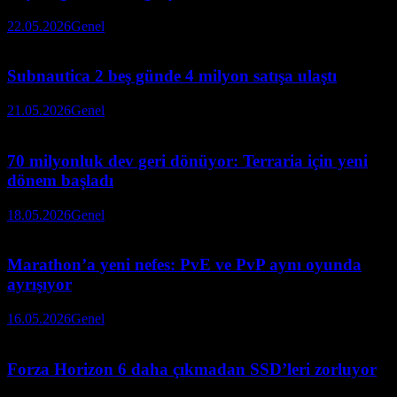
22.05.2026
Genel
Subnautica 2 beş günde 4 milyon satışa ulaştı
21.05.2026
Genel
70 milyonluk dev geri dönüyor: Terraria için yeni
dönem başladı
18.05.2026
Genel
Marathon’a yeni nefes: PvE ve PvP aynı oyunda
ayrışıyor
16.05.2026
Genel
Forza Horizon 6 daha çıkmadan SSD’leri zorluyor