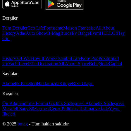
Dergiler
Tüm Dergiler
Ceo Life
Formsante
Maison Française
All About
History
Atlas
Auto Show
B-Mag
Burda
Ev Bahçe
Evim
HELLO!
Hey
Girl
History Of War
How It Works
İstanbul Life
Kore Pop
Pozitif
Start
Up
Yacht
Level
Elle Decoration
All About Space
Bebeğimle
Capital
Sayfalar
Abonelik Paketleri
Hakkımızda
Künye
Bize Ulaşın
Koşullar
Ön Bilgilendirme Formu
Gizlilik Sözleşmesi
Abonelik Sözleşmesi
Mesafeli Satış Sözleşmesi
Çerez Politikası
Teslimat ve İade
Yayın
İlkeleri
© 2025
bmag
- Tüm hakları saklıdır.