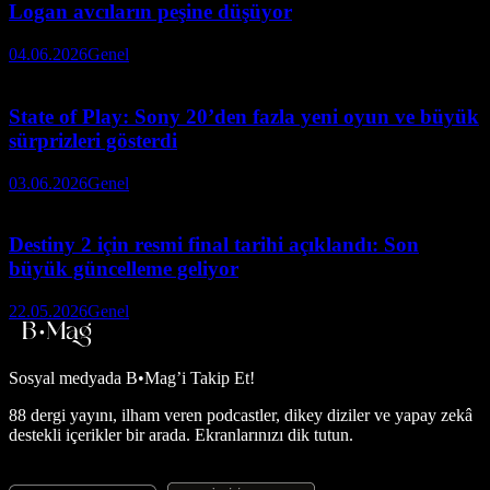
Logan avcıların peşine düşüyor
04.06.2026
Genel
State of Play: Sony 20’den fazla yeni oyun ve büyük
sürprizleri gösterdi
03.06.2026
Genel
Destiny 2 için resmi final tarihi açıklandı: Son
büyük güncelleme geliyor
22.05.2026
Genel
Sosyal medyada
B•Mag’i Takip Et!
88 dergi yayını, ilham veren podcastler, dikey diziler ve yapay zekâ
destekli içerikler bir arada. Ekranlarınızı dik tutun.