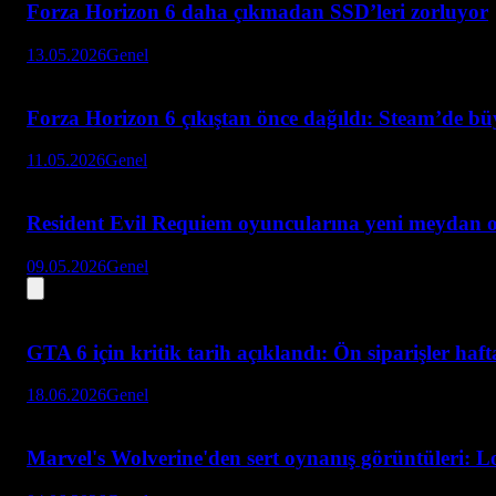
Forza Horizon 6 daha çıkmadan SSD’leri zorluyor
13.05.2026
Genel
Forza Horizon 6 çıkıştan önce dağıldı: Steam’de bü
11.05.2026
Genel
Resident Evil Requiem oyuncularına yeni meydan 
09.05.2026
Genel
GTA 6 için kritik tarih açıklandı: Ön siparişler haf
18.06.2026
Genel
Marvel's Wolverine'den sert oynanış görüntüleri: L