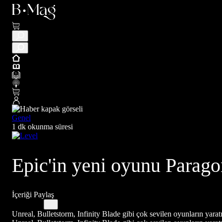
Genel
1 dk okunma süresi
Epic'in yeni oyunu Parago
İçeriği Paylaş
Unreal, Bulletstorm, Infinity Blade gibi çok sevilen oyunların ya