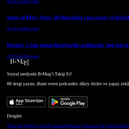
04.06.2026
Genel
State of Play: Sony 20’den fazla yeni oyun ve büyük
03.06.2026
Genel
Destiny 2 için resmi final tarihi açıklandı: Son büy
22.05.2026
Genel
Sosyal medyada
B•Mag’i Takip Et!
88 dergi yayını, ilham veren podcastler, dikey diziler ve yapay zekâ d
Dergiler
Tüm Dergiler
Ceo Life
Formsante
Maison Française
All About Histo