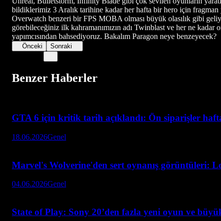
Unreal, Bulletstorm, Infinity Blade gibi çok sevilen oyunların y
bildiklerimiz 3 Aralık tarihine kadar her hafta bir hero için fragm
Overwatch benzeri bir FPS MOBA olması büyük olasılık gibi geliyor 
görebileceğiniz ilk kahramanımızın adı Twinblast ve her ne kada
yapımcısından bahsediyoruz. Bakalım Paragon neye benzeyecek?
Önceki
Sonraki
Benzer Haberler
GTA 6 için kritik tarih açıklandı: Ön siparişler haf
18.06.2026
Genel
Marvel's Wolverine'den sert oynanış görüntüleri: L
04.06.2026
Genel
State of Play: Sony 20’den fazla yeni oyun ve büyük