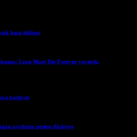
yük hata iddiası
okuma: Leon Must Die Forever yayında
taya başlıyor
ogan avcıların peşine düşüyor