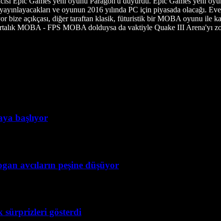
aratıcısı Epic Games yeni oyunu Paragon'u duyurdu. Epic Games yeni oy
an yayınlayacakları ve oyunun 2016 yılında PC için piyasada olacağı. Eve
bize açıkçası, diğer taraftan klasik, füturistik bir MOBA oyunu ile kar
r ortalık MOBA - FPS MOBA dolduysa da vaktiyle Quake III Arena'yı z
taya başlıyor
ogan avcıların peşine düşüyor
 sürprizleri gösterdi