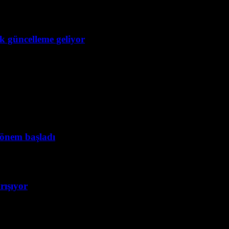
ük güncelleme geliyor
dönem başladı
rışıyor