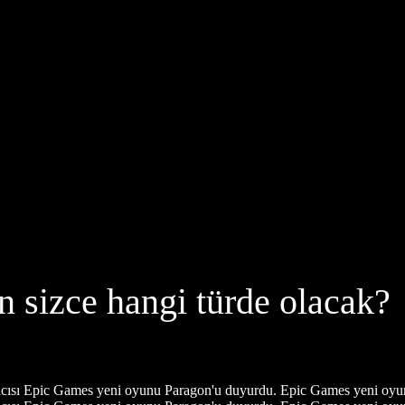
n sizce hangi türde olacak?
ratıcısı Epic Games yeni oyunu Paragon'u duyurdu. Epic Games yeni oyu