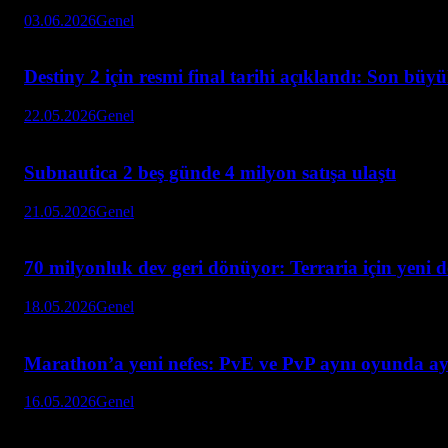
03.06.2026
Genel
Destiny 2 için resmi final tarihi açıklandı: Son büy
22.05.2026
Genel
Subnautica 2 beş günde 4 milyon satışa ulaştı
21.05.2026
Genel
70 milyonluk dev geri dönüyor: Terraria için yeni 
18.05.2026
Genel
Marathon’a yeni nefes: PvE ve PvP aynı oyunda ay
16.05.2026
Genel