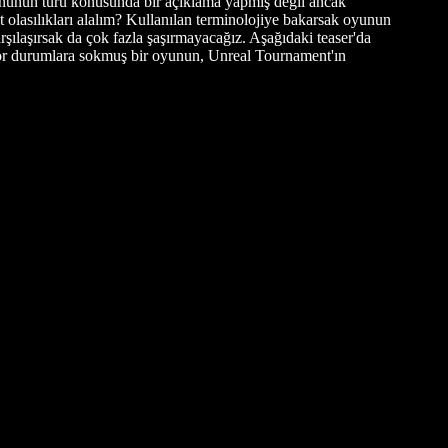
ununun türü konusunda bir açıklama yapmış değil ancak
t olasılıkları alalım? Kullanılan terminolojiye bakarsak oyunun
şılaşırsak da çok fazla şaşırmayacağız. Aşağıdaki teaser'da
or durumlara sokmuş bir oyunun, Unreal Tournament'ın