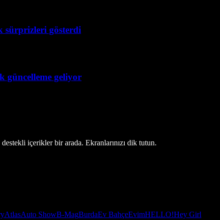
 sürprizleri gösterdi
ük güncelleme geliyor
estekli içerikler bir arada. Ekranlarınızı dik tutun.
ry
Atlas
Auto Show
B-Mag
Burda
Ev Bahçe
Evim
HELLO!
Hey Girl