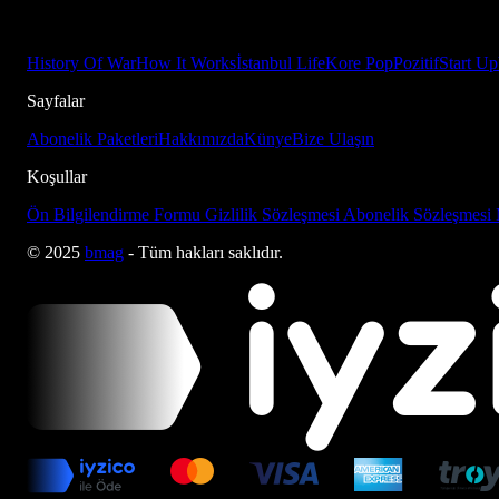
History Of War
How It Works
İstanbul Life
Kore Pop
Pozitif
Start Up
Sayfalar
Abonelik Paketleri
Hakkımızda
Künye
Bize Ulaşın
Koşullar
Ön Bilgilendirme Formu
Gizlilik Sözleşmesi
Abonelik Sözleşmesi
© 2025
bmag
- Tüm hakları saklıdır.