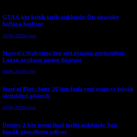
GTA 6 için kritik tarih açıklandı: Ön siparişler
haftaya başlıyor
18.06.2026
Genel
Marvel's Wolverine'den sert oynanış görüntüleri:
Logan avcıların peşine düşüyor
04.06.2026
Genel
State of Play: Sony 20’den fazla yeni oyun ve büyük
sürprizleri gösterdi
03.06.2026
Genel
Destiny 2 için resmi final tarihi açıklandı: Son
büyük güncelleme geliyor