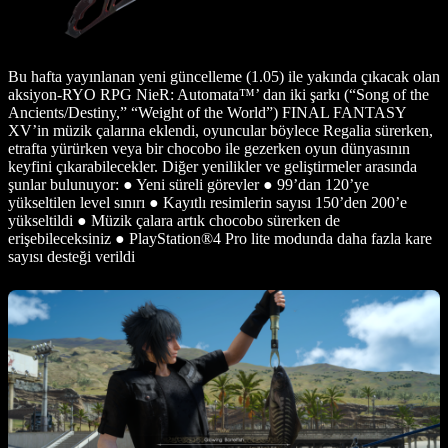
Bu hafta yayınlanan yeni güncelleme (1.05) ile yakında çıkacak olan
aksiyon-RYO RPG NieR: Automata™’ dan iki şarkı (“Song of the
Ancients/Destiny,” “Weight of the World”) FINAL FANTASY
XV’in müzik çalarına eklendi, oyuncular böylece Regalia sürerken,
etrafta yürürken veya bir chocobo ile gezerken oyun dünyasının
keyfini çıkarabilecekler. Diğer yenilikler ve geliştirmeler arasında
şunlar bulunuyor: ● Yeni süreli görevler ● 99’dan 120’ye
yükseltilen level sınırı ● Kayıtlı resimlerin sayısı 150’den 200’e
yükseltildi ● Müzik çalara artık chocobo sürerken de
erişebileceksiniz ● PlayStation®4 Pro lite modunda daha fazla kare
sayısı desteği verildi