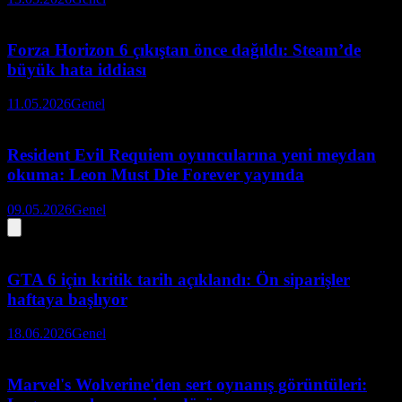
Forza Horizon 6 çıkıştan önce dağıldı: Steam’de
büyük hata iddiası
11.05.2026
Genel
Resident Evil Requiem oyuncularına yeni meydan
okuma: Leon Must Die Forever yayında
09.05.2026
Genel
GTA 6 için kritik tarih açıklandı: Ön siparişler
haftaya başlıyor
18.06.2026
Genel
Marvel's Wolverine'den sert oynanış görüntüleri: