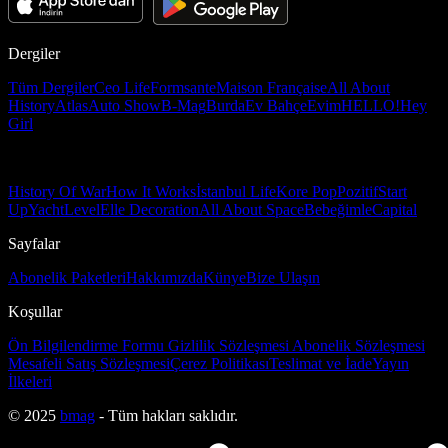
Dergiler
Tüm Dergiler
Ceo Life
Formsante
Maison Française
All About
History
Atlas
Auto Show
B-Mag
Burda
Ev Bahçe
Evim
HELLO!
Hey
Girl
History Of War
How It Works
İstanbul Life
Kore Pop
Pozitif
Start
Up
Yacht
Level
Elle Decoration
All About Space
Bebeğimle
Capital
Sayfalar
Abonelik Paketleri
Hakkımızda
Künye
Bize Ulaşın
Koşullar
Ön Bilgilendirme Formu
Gizlilik Sözleşmesi
Abonelik Sözleşmesi
Mesafeli Satış Sözleşmesi
Çerez Politikası
Teslimat ve İade
Yayın
İlkeleri
© 2025
bmag
- Tüm hakları saklıdır.