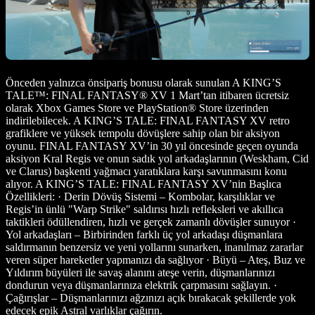
Önceden yalnızca önsipariş bonusu olarak sunulan A KING’S
TALE™: FINAL FANTASY® XV 1 Mart’tan itibaren ücretsiz
olarak Xbox Games Store ve PlayStation® Store üzerinden
indirilebilecek. A KING’S TALE: FINAL FANTASY XV retro
grafiklere ve yüksek tempolu dövüşlere sahip olan bir aksiyon
oyunu. FINAL FANTASY XV’in 30 yıl öncesinde geçen oyunda
aksiyon Kral Regis ve onun sadık yol arkadaşlarının (Weskham, Cid
ve Clarus) başkenti yağmacı yaratıklara karşı savunmasını konu
alıyor. A KING’S TALE: FINAL FANTASY XV’nin Başlıca
Özellikleri: · Derin Dövüş Sistemi – Kombolar, karşılıklar ve
Regis’in ünlü "Warp Strike" saldırısı hızlı refleksleri ve akıllıca
taktikleri ödüllendiren, hızlı ve gerçek zamanlı dövüşler sunuyor ·
Yol arkadaşları – Birbirinden farklı üç yol arkadaşı düşmanlara
saldırmanın benzersiz ve yeni yollarını sunarken, inanılmaz zararlar
veren süper hareketler yapmanızı da sağlıyor · Büyü – Ateş, Buz ve
Yıldırım büyüleri ile savaş alanını ateşe verin, düşmanlarınızı
dondurun veya düşmanlarınıza elektrik çarpmasını sağlayın. ·
Çağırışlar – Düşmanlarınızı ağzınızı açık bırakacak şekillerde yok
edecek epik Astral varlıklar çağırın.