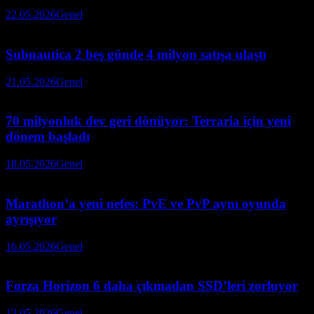
22.05.2026
Genel
Subnautica 2 beş günde 4 milyon satışa ulaştı
21.05.2026
Genel
70 milyonluk dev geri dönüyor: Terraria için yeni
dönem başladı
18.05.2026
Genel
Marathon’a yeni nefes: PvE ve PvP aynı oyunda
ayrışıyor
16.05.2026
Genel
Forza Horizon 6 daha çıkmadan SSD’leri zorluyor
13.05.2026
Genel