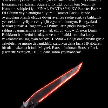
Ekipmanı ve Fazlası... Square Enix Ltd. bugün tüm Sezonluk
Kombine sahipleri için FINAL FANTASY® XV Booster Pack +
DLC’sinin yayınlandığını duyurdu. Booster Pack + içinde
oyunculara önemli ölçüde dövüş avantajı sağlayacak ve balıkçılık
yeteneklerini geliştirecek güçlü eşyalar bulunuyor. Bu eşyalardan
bazıları şunlar: ● Ragnarok – Oyuncuların güçlü Warp-strike
saldırısı yapmalarını sağlayan, tek elli bir kılıç ● Dragon Drain –
Balıkların hareketini kısıtlayan ve zorlu balıkların daha kolay
yakalanmasını sağlayan bir olta. ● Avior – Balığı daha büyük güçle
çekebilen ve misine dayanıklılığı azaldıkça daha fazla HP götüren
bir olta makarası İçinde Magitek Exosuit bulunan Booster Pack
(Ücretsiz Versiyon) DLC’i daha sonra yayınlanacak.