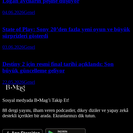
Logan avcıların peşine düşüyor
04.06.2026
Genel
State of Play: Sony 20’den fazla yeni oyun ve büyük
sürprizleri gösterdi
03.06.2026
Genel
Destiny 2 için resmi final tarihi açıklandı: Son
büyük güncelleme geliyor
22.05.2026
Genel
Sosyal medyada
B•Mag’i Takip Et!
88 dergi yayını, ilham veren podcastler, dikey diziler ve yapay zekâ
destekli içerikler bir arada. Ekranlarınızı dik tutun.