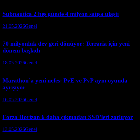
Subnautica 2 beş günde 4 milyon satışa ulaştı
21.05.2026
Genel
70 milyonluk dev geri dönüyor: Terraria için yeni
dönem başladı
18.05.2026
Genel
Marathon’a yeni nefes: PvE ve PvP aynı oyunda
ayrışıyor
16.05.2026
Genel
Forza Horizon 6 daha çıkmadan SSD’leri zorluyor
13.05.2026
Genel