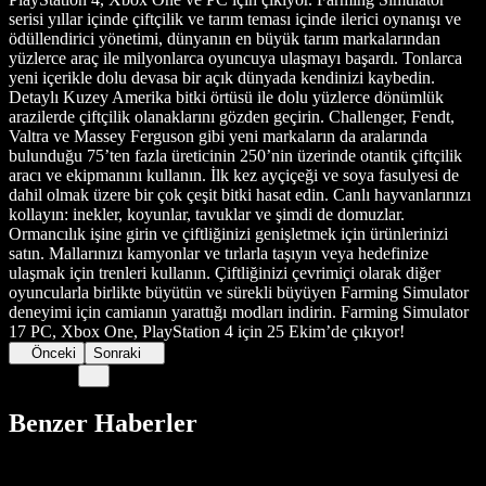
serisi yıllar içinde çiftçilik ve tarım teması içinde ilerici oynanışı ve
ödüllendirici yönetimi, dünyanın en büyük tarım markalarından
yüzlerce araç ile milyonlarca oyuncuya ulaşmayı başardı. Tonlarca
yeni içerikle dolu devasa bir açık dünyada kendinizi kaybedin.
Detaylı Kuzey Amerika bitki örtüsü ile dolu yüzlerce dönümlük
arazilerde çiftçilik olanaklarını gözden geçirin. Challenger, Fendt,
Valtra ve Massey Ferguson gibi yeni markaların da aralarında
bulunduğu 75’ten fazla üreticinin 250’nin üzerinde otantik çiftçilik
aracı ve ekipmanını kullanın. İlk kez ayçiçeği ve soya fasulyesi de
dahil olmak üzere bir çok çeşit bitki hasat edin. Canlı hayvanlarınızı
kollayın: inekler, koyunlar, tavuklar ve şimdi de domuzlar.
Ormancılık işine girin ve çiftliğinizi genişletmek için ürünlerinizi
satın. Mallarınızı kamyonlar ve tırlarla taşıyın veya hedefinize
ulaşmak için trenleri kullanın. Çiftliğinizi çevrimiçi olarak diğer
oyuncularla birlikte büyütün ve sürekli büyüyen Farming Simulator
deneyimi için camianın yarattığı modları indirin. Farming Simulator
17 PC, Xbox One, PlayStation 4 için 25 Ekim’de çıkıyor!
Önceki
Sonraki
Benzer Haberler