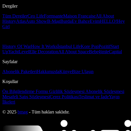
Dergiler
Tüm Dergiler
Ceo Life
Formsante
Maison Française
All About
History
Atlas
Auto Show
B-Mag
Burda
Ev Bahçe
Evim
HELLO!
Hey
Girl
History Of War
How It Works
İstanbul Life
Kore Pop
Pozitif
Start
Up
Yacht
Level
Elle Decoration
All About Space
Bebeğimle
Capital
Sayfalar
Abonelik Paketleri
Hakkımızda
Künye
Bize Ulaşın
Koşullar
Ön Bilgilendirme Formu
Gizlilik Sözleşmesi
Abonelik Sözleşmesi
Mesafeli Satış Sözleşmesi
Çerez Politikası
Teslimat ve İade
Yayın
İlkeleri
© 2025
bmag
- Tüm hakları saklıdır.