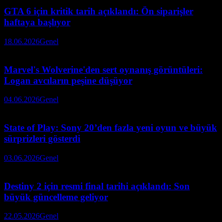
GTA 6 için kritik tarih açıklandı: Ön siparişler
haftaya başlıyor
18.06.2026
Genel
Marvel's Wolverine'den sert oynanış görüntüleri:
Logan avcıların peşine düşüyor
04.06.2026
Genel
State of Play: Sony 20’den fazla yeni oyun ve büyük
sürprizleri gösterdi
03.06.2026
Genel
Destiny 2 için resmi final tarihi açıklandı: Son
büyük güncelleme geliyor
22.05.2026
Genel