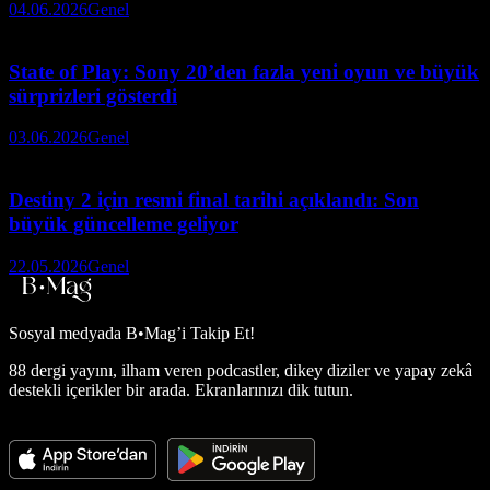
04.06.2026
Genel
State of Play: Sony 20’den fazla yeni oyun ve büyük
sürprizleri gösterdi
03.06.2026
Genel
Destiny 2 için resmi final tarihi açıklandı: Son
büyük güncelleme geliyor
22.05.2026
Genel
Sosyal medyada
B•Mag’i Takip Et!
88 dergi yayını, ilham veren podcastler, dikey diziler ve yapay zekâ
destekli içerikler bir arada. Ekranlarınızı dik tutun.