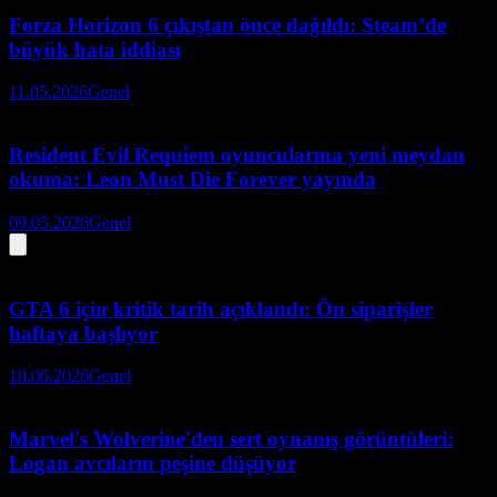
Forza Horizon 6 çıkıştan önce dağıldı: Steam’de
büyük hata iddiası
11.05.2026
Genel
Resident Evil Requiem oyuncularına yeni meydan
okuma: Leon Must Die Forever yayında
09.05.2026
Genel
GTA 6 için kritik tarih açıklandı: Ön siparişler
haftaya başlıyor
18.06.2026
Genel
Marvel's Wolverine'den sert oynanış görüntüleri:
Logan avcıların peşine düşüyor