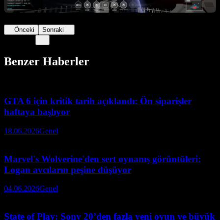
Önceki
Sonraki
Benzer Haberler
GTA 6 için kritik tarih açıklandı: Ön siparişler
haftaya başlıyor
18.06.2026
Genel
Marvel's Wolverine'den sert oynanış görüntüleri:
Logan avcıların peşine düşüyor
04.06.2026
Genel
State of Play: Sony 20’den fazla yeni oyun ve büyük