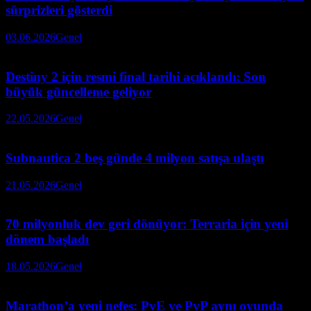
sürprizleri gösterdi
03.06.2026
Genel
Destiny 2 için resmi final tarihi açıklandı: Son
büyük güncelleme geliyor
22.05.2026
Genel
Subnautica 2 beş günde 4 milyon satışa ulaştı
21.05.2026
Genel
70 milyonluk dev geri dönüyor: Terraria için yeni
dönem başladı
18.05.2026
Genel
Marathon’a yeni nefes: PvE ve PvP aynı oyunda