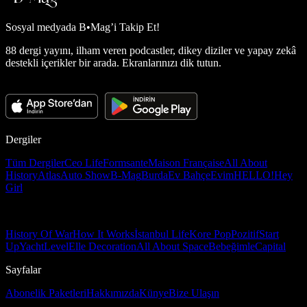
Sosyal medyada
B•Mag’i Takip Et!
88 dergi yayını, ilham veren podcastler, dikey diziler ve yapay zekâ
destekli içerikler bir arada. Ekranlarınızı dik tutun.
Dergiler
Tüm Dergiler
Ceo Life
Formsante
Maison Française
All About
History
Atlas
Auto Show
B-Mag
Burda
Ev Bahçe
Evim
HELLO!
Hey
Girl
History Of War
How It Works
İstanbul Life
Kore Pop
Pozitif
Start
Up
Yacht
Level
Elle Decoration
All About Space
Bebeğimle
Capital
Sayfalar
Abonelik Paketleri
Hakkımızda
Künye
Bize Ulaşın