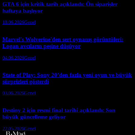
GTA 6 için kritik tarih açıklandı: Ön siparişler
haftaya başlıyor
18.06.2026
Genel
Marvel's Wolverine'den sert oynanış görüntüleri:
Logan avcıların peşine düşüyor
04.06.2026
Genel
State of Play: Sony 20’den fazla yeni oyun ve büyük
sürprizleri gösterdi
03.06.2026
Genel
Destiny 2 için resmi final tarihi açıklandı: Son
büyük güncelleme geliyor
22.05.2026
Genel