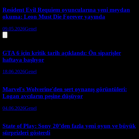
Resident Evil Requiem oyuncularına yeni meydan
okuma: Leon Must Die Forever yayında
09.05.2026
Genel
GTA 6 için kritik tarih açıklandı: Ön siparişler
haftaya başlıyor
18.06.2026
Genel
Marvel's Wolverine'den sert oynanış görüntüleri:
Logan avcıların peşine düşüyor
04.06.2026
Genel
State of Play: Sony 20’den fazla yeni oyun ve büyük
sürprizleri gösterdi