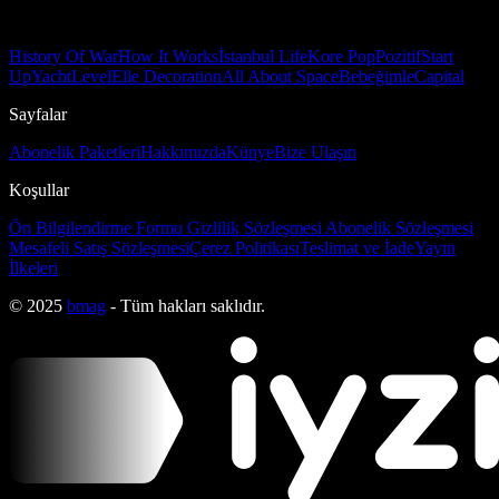
History Of War
How It Works
İstanbul Life
Kore Pop
Pozitif
Start
Up
Yacht
Level
Elle Decoration
All About Space
Bebeğimle
Capital
Sayfalar
Abonelik Paketleri
Hakkımızda
Künye
Bize Ulaşın
Koşullar
Ön Bilgilendirme Formu
Gizlilik Sözleşmesi
Abonelik Sözleşmesi
Mesafeli Satış Sözleşmesi
Çerez Politikası
Teslimat ve İade
Yayın
İlkeleri
© 2025
bmag
- Tüm hakları saklıdır.