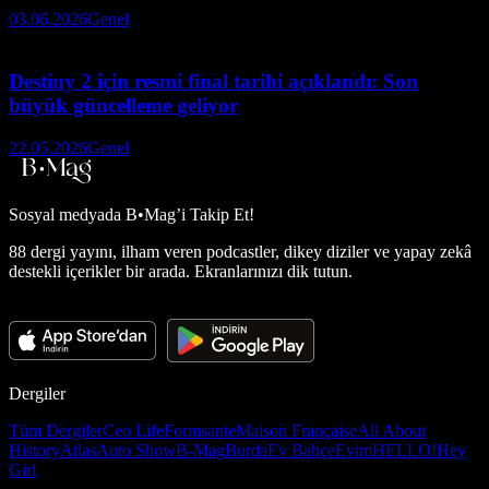
03.06.2026
Genel
Destiny 2 için resmi final tarihi açıklandı: Son
büyük güncelleme geliyor
22.05.2026
Genel
Sosyal medyada
B•Mag’i Takip Et!
88 dergi yayını, ilham veren podcastler, dikey diziler ve yapay zekâ
destekli içerikler bir arada. Ekranlarınızı dik tutun.
Dergiler
Tüm Dergiler
Ceo Life
Formsante
Maison Française
All About
History
Atlas
Auto Show
B-Mag
Burda
Ev Bahçe
Evim
HELLO!
Hey
Girl