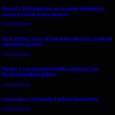
Marvel's Wolverine'den sert oynanış görüntüleri:
Logan avcıların peşine düşüyor
04.06.2026
Genel
State of Play: Sony 20’den fazla yeni oyun ve büyük
sürprizleri gösterdi
03.06.2026
Genel
Destiny 2 için resmi final tarihi açıklandı: Son
büyük güncelleme geliyor
22.05.2026
Genel
Subnautica 2 beş günde 4 milyon satışa ulaştı
21.05.2026
Genel