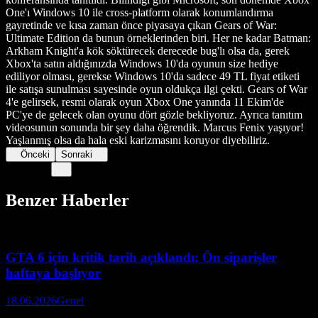
One'ı Windows 10 ile cross-platform olarak konumlandırma
gayretinde ve kısa zaman önce piyasaya çıkan Gears of War:
Ultimate Edition da bunun örneklerinden biri. Her ne kadar Batman:
Arkham Knight'a kök söktürecek derecede bug'lı olsa da, gerek
Xbox'ta satın aldığınızda Windows 10'da oyunun size hediye
ediliyor olması, gerekse Windows 10'da sadece 49 TL fiyat etiketi
ile satışa sunulması sayesinde oyun oldukça ilgi çekti. Gears of War
4'e gelirsek, resmi olarak oyun Xbox One yanında 11 Ekim'de
PC'ye de gelecek olan oyunu dört gözle bekliyoruz. Ayrıca tanıtım
videosunun sonunda bir şey daha öğrendik. Marcus Fenix yaşıyor!
Yaşlanmış olsa da hala eski karizmasını koruyor diyebiliriz.
Önceki
Sonraki
Benzer Haberler
GTA 6 için kritik tarih açıklandı: Ön siparişler
haftaya başlıyor
18.06.2026
Genel