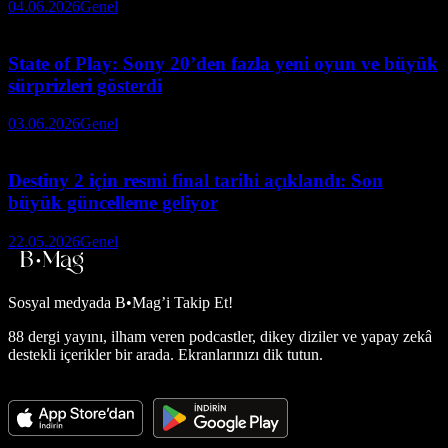
04.06.2026
Genel
State of Play: Sony 20’den fazla yeni oyun ve büyük
sürprizleri gösterdi
03.06.2026
Genel
Destiny 2 için resmi final tarihi açıklandı: Son
büyük güncelleme geliyor
22.05.2026
Genel
Sosyal medyada
B•Mag’i Takip Et!
88 dergi yayını, ilham veren podcastler, dikey diziler ve yapay zekâ
destekli içerikler bir arada. Ekranlarınızı dik tutun.