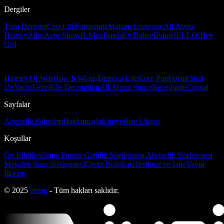
Dergiler
Tüm Dergiler
Ceo Life
Formsante
Maison Française
All About
History
Atlas
Auto Show
B-Mag
Burda
Ev Bahçe
Evim
HELLO!
Hey
Girl
History Of War
How It Works
İstanbul Life
Kore Pop
Pozitif
Start
Up
Yacht
Level
Elle Decoration
All About Space
Bebeğimle
Capital
Sayfalar
Abonelik Paketleri
Hakkımızda
Künye
Bize Ulaşın
Koşullar
Ön Bilgilendirme Formu
Gizlilik Sözleşmesi
Abonelik Sözleşmesi
Mesafeli Satış Sözleşmesi
Çerez Politikası
Teslimat ve İade
Yayın
İlkeleri
© 2025
bmag
- Tüm hakları saklıdır.