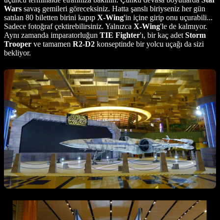
Wars
savaş gemileri göreceksiniz. Hatta şanslı biriyseniz her gün
satılan 80 biletten birini kapıp
X-Wing
'in içine girip onu uçurabili...
Sadece fotoğraf çektirebilirsiniz. Yalnızca
X-Wing
'le de kalmıyor.
Aynı zamanda imparatorluğun
TIE Fighter
'ı, bir kaç adet
Storm
Trooper
ve tamamen
R2-D2
konseptinde bir yolcu uçağı da sizi
bekliyor.