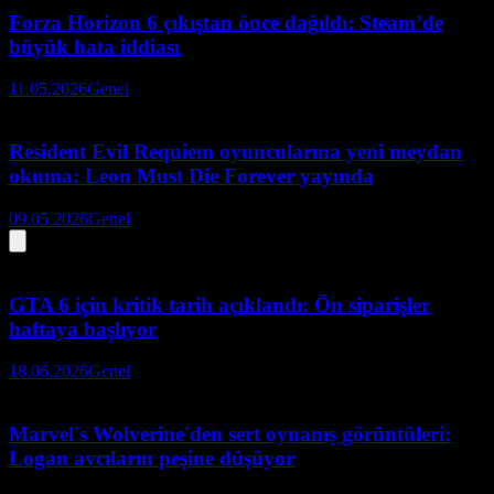
Forza Horizon 6 çıkıştan önce dağıldı: Steam’de
büyük hata iddiası
11.05.2026
Genel
Resident Evil Requiem oyuncularına yeni meydan
okuma: Leon Must Die Forever yayında
09.05.2026
Genel
GTA 6 için kritik tarih açıklandı: Ön siparişler
haftaya başlıyor
18.06.2026
Genel
Marvel's Wolverine'den sert oynanış görüntüleri:
Logan avcıların peşine düşüyor