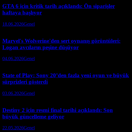
GTA 6 için kritik tarih açıklandı: Ön siparişler
haftaya başlıyor
18.06.2026
Genel
Marvel's Wolverine'den sert oynanış görüntüleri:
Logan avcıların peşine düşüyor
04.06.2026
Genel
State of Play: Sony 20’den fazla yeni oyun ve büyük
sürprizleri gösterdi
03.06.2026
Genel
Destiny 2 için resmi final tarihi açıklandı: Son
büyük güncelleme geliyor
22.05.2026
Genel