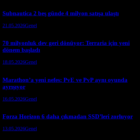
Subnautica 2 beş günde 4 milyon satışa ulaştı
21.05.2026
Genel
70 milyonluk dev geri dönüyor: Terraria için yeni
dönem başladı
18.05.2026
Genel
Marathon’a yeni nefes: PvE ve PvP aynı oyunda
ayrışıyor
16.05.2026
Genel
Forza Horizon 6 daha çıkmadan SSD’leri zorluyor
13.05.2026
Genel