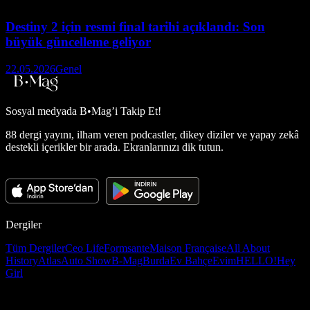
Destiny 2 için resmi final tarihi açıklandı: Son
büyük güncelleme geliyor
22.05.2026
Genel
Sosyal medyada
B•Mag’i Takip Et!
88 dergi yayını, ilham veren podcastler, dikey diziler ve yapay zekâ
destekli içerikler bir arada. Ekranlarınızı dik tutun.
Dergiler
Tüm Dergiler
Ceo Life
Formsante
Maison Française
All About
History
Atlas
Auto Show
B-Mag
Burda
Ev Bahçe
Evim
HELLO!
Hey
Girl