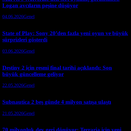
Logan avcıların peşine düşüyor
04.06.2026
Genel
State of Play: Sony 20’den fazla yeni oyun ve büyük
sürprizleri gösterdi
03.06.2026
Genel
Destiny 2 için resmi final tarihi açıklandı: Son
büyük güncelleme geliyor
22.05.2026
Genel
Subnautica 2 beş günde 4 milyon satışa ulaştı
21.05.2026
Genel
70 milyonluk dev geri dönüyor: Terraria için yeni