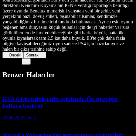
direktörü Keiichiro Koyama'nın IGN'e verdiği röportajda belirttiği
üzere oyunda Benelux mimarisini yansıtan yeni bir şehir, yeni
yerçekimi bazlı dövüş stilleri, taşınabilir tılsımlar, kendimizle
yarışabildiğimiz bir time trial modu da bulunacak. Ayrıca eski oyunu
beğenen ama dünyasını küçük bulanlar için de iyi haberler var zira
görüntülerden de fark edebileceğiniz gibi harita büyük, hatta ilk
oyunla kıyaslarsak tam 2.5 kat daha büyük. E3'te çok daha fazla
bilgiye kavuşabileceğimiz oyun sadece PS4 için hazırlanıyor ve
halen bir çıkış tarihine sahip değil.
Önceki
Sonraki
Benzer Haberler
GTA 6 için kritik tarih açıklandı: Ön siparişler
haftaya başlıyor
18.06.2026
Genel
Marvel's Wolverine'den sert oynanış görüntüleri: