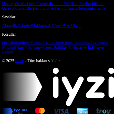
History Of War
How It Works
İstanbul Life
Kore Pop
Pozitif
Start
Up
Yacht
Level
Elle Decoration
All About Space
Bebeğimle
Capital
Sayfalar
Abonelik Paketleri
Hakkımızda
Künye
Bize Ulaşın
Koşullar
Ön Bilgilendirme Formu
Gizlilik Sözleşmesi
Abonelik Sözleşmesi
Mesafeli Satış Sözleşmesi
Çerez Politikası
Teslimat ve İade
Yayın
İlkeleri
© 2025
bmag
- Tüm hakları saklıdır.