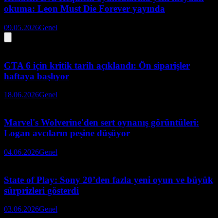
okuma: Leon Must Die Forever yayında
09.05.2026
Genel
GTA 6 için kritik tarih açıklandı: Ön siparişler
haftaya başlıyor
18.06.2026
Genel
Marvel's Wolverine'den sert oynanış görüntüleri:
Logan avcıların peşine düşüyor
04.06.2026
Genel
State of Play: Sony 20’den fazla yeni oyun ve büyük
sürprizleri gösterdi
03.06.2026
Genel