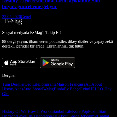
Destiny 2 için resmi final tarihi açıklandı: Son
büyük güncelleme geliyor
22.05.2026
Genel
Sosyal medyada
B•Mag’i Takip Et!
88 dergi yayını, ilham veren podcastler, dikey diziler ve yapay zekâ
destekli içerikler bir arada. Ekranlarınızı dik tutun.
Dergiler
Tüm Dergiler
Ceo Life
Formsante
Maison Française
All About
History
Atlas
Auto Show
B-Mag
Burda
Ev Bahçe
Evim
HELLO!
Hey
Girl
History Of War
How It Works
İstanbul Life
Kore Pop
Pozitif
Start
Up
Yacht
Level
Elle Decoration
All About Space
Bebeğimle
Capital