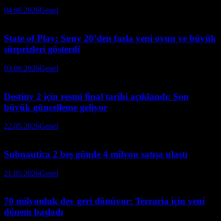
04.06.2026
Genel
State of Play: Sony 20’den fazla yeni oyun ve büyük
sürprizleri gösterdi
03.06.2026
Genel
Destiny 2 için resmi final tarihi açıklandı: Son
büyük güncelleme geliyor
22.05.2026
Genel
Subnautica 2 beş günde 4 milyon satışa ulaştı
21.05.2026
Genel
70 milyonluk dev geri dönüyor: Terraria için yeni
dönem başladı