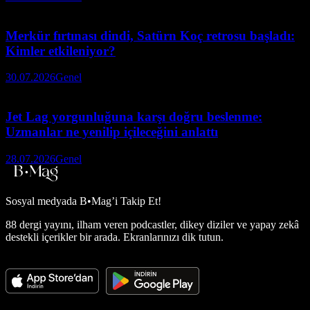
Merkür fırtınası dindi, Satürn Koç retrosu başladı:
Kimler etkileniyor?
30.07.2026
Genel
Jet Lag yorgunluğuna karşı doğru beslenme:
Uzmanlar ne yenilip içileceğini anlattı
28.07.2026
Genel
Sosyal medyada
B•Mag’i Takip Et!
88 dergi yayını, ilham veren podcastler, dikey diziler ve yapay zekâ
destekli içerikler bir arada. Ekranlarınızı dik tutun.