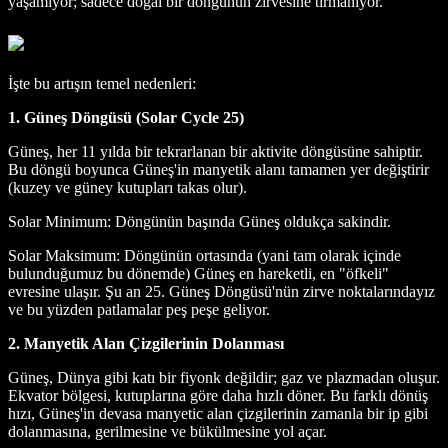
yaşamıyor; sadece doğal bir döngünün zirvesine tırmanıyor.
İşte bu artışın temel nedenleri:
1. Güneş Döngüsü (Solar Cycle 25)
Güneş, her 11 yılda bir tekrarlanan bir aktivite döngüsüne sahiptir.
Bu döngü boyunca Güneş'in manyetik alanı tamamen yer değiştirir
(kuzey ve güney kutupları takas olur).
Solar Minimum: Döngünün başında Güneş oldukça sakindir.
Solar Maksimum: Döngünün ortasında (yani tam olarak içinde
bulunduğumuz bu dönemde) Güneş en hareketli, en "öfkeli"
evresine ulaşır. Şu an 25. Güneş Döngüsü'nün zirve noktalarındayız
ve bu yüzden patlamalar peş peşe geliyor.
2. Manyetik Alan Çizgilerinin Dolanması
Güneş, Dünya gibi katı bir fiyonk değildir; gaz ve plazmadan oluşur.
Ekvator bölgesi, kutuplarına göre daha hızlı döner. Bu farklı dönüş
hızı, Güneş'in devasa manyetic alan çizgilerinin zamanla bir ip gibi
dolanmasına, gerilmesine ve bükülmesine yol açar.