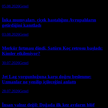
05.08.2026
Genel
İnka mumyaları, çiçek hastalığını Avrupalıların
getirdiğini kanıtladı
03.08.2026
Genel
Merkür fırtınası dindi, Satürn Koç retrosu başladı:
Kimler etkileniyor?
30.07.2026
Genel
Jet Lag yorgunluğuna karşı doğru beslenme:
Uzmanlar ne yenilip içileceğini anlattı
28.07.2026
Genel
İnsan yalnız değil: Doğada ilk kez ayıların blöf