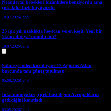
Neandertal bebekleri bizimkilere benziyordu ama
çok daha hızlı büyüyordu
10.07.2026
Genel
25 ışık yılı uzaklıkta heyecan veren keşif: Yeni bir
'ikinci dünya' umudu mu?
18.07.2026
Genel
Sahne yeniden kuruluyor: 12 Ağustos Aslan
burcunda tam güneş tutulması
05.08.2026
Genel
İnka mumyaları, çiçek hastalığını Avrupalıların
getirdiğini kanıtladı
03.08.2026
Genel