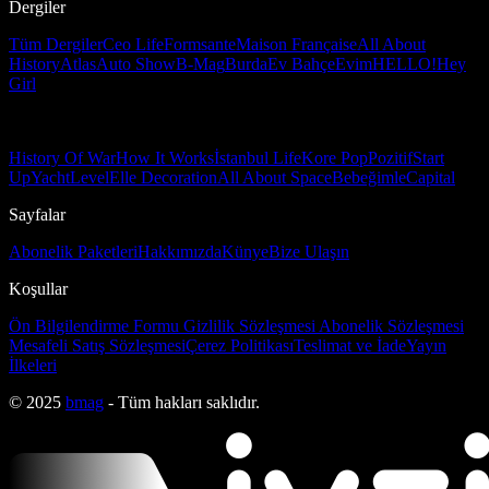
Dergiler
Tüm Dergiler
Ceo Life
Formsante
Maison Française
All About
History
Atlas
Auto Show
B-Mag
Burda
Ev Bahçe
Evim
HELLO!
Hey
Girl
History Of War
How It Works
İstanbul Life
Kore Pop
Pozitif
Start
Up
Yacht
Level
Elle Decoration
All About Space
Bebeğimle
Capital
Sayfalar
Abonelik Paketleri
Hakkımızda
Künye
Bize Ulaşın
Koşullar
Ön Bilgilendirme Formu
Gizlilik Sözleşmesi
Abonelik Sözleşmesi
Mesafeli Satış Sözleşmesi
Çerez Politikası
Teslimat ve İade
Yayın
İlkeleri
© 2025
bmag
- Tüm hakları saklıdır.