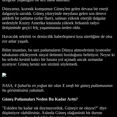
Dünyamız, kozmik komşumuz Güneş'ten gelen devasa bir enerji
dalgasıyla sarsıldı. Güneş yüzeyinde meydana gelen son derece
şiddetli bir patlama (solar flare), salınan yüksek enerjili dalgalar
nedeniyle Kuzey Amerika kıtasında yüksek frekanslı radyo
iletişiminde geçici felç yaşanmasına neden oldu.
Havacılık sektörü ve denizcilik haberleşmesi kısa süreliğine de olsa
zor anlar yaşadı.
Bilim insanları, bu tarz patlamaların Dünya atmosferinin iyonosfer
tabakasını etkileyerek sinyal iletimini bozduğunu belirtiyor. Neyse ki
bu seferki kesinti kalıcı bir hasara yol açmadı ancak uzmanlar
uyarıyor: Güneş henüz son sözünü söylemedi.
NASA, 4 Şubat'ta en yoğun tür olan X sınıfı bir güneş patlamasının
bu görüntüsünü yakaladı.
Güneş Patlamaları Neden Bu Kadar Arttı?
"Eskiden bu kadar sık duymuyorduk, Güneş'e ne oluyor?" diye
düşünüyor olabilirsiniz. Aslında Güneş olağanüstü bir durum