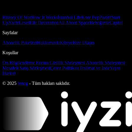
History Of War
How It Works
İstanbul Life
Kore Pop
Pozitif
Start
Up
Yacht
Level
Elle Decoration
All About Space
Bebeğimle
Capital
Sayfalar
Abonelik Paketleri
Hakkımızda
Künye
Bize Ulaşın
Koşullar
Ön Bilgilendirme Formu
Gizlilik Sözleşmesi
Abonelik Sözleşmesi
Mesafeli Satış Sözleşmesi
Çerez Politikası
Teslimat ve İade
Yayın
İlkeleri
© 2025
bmag
- Tüm hakları saklıdır.