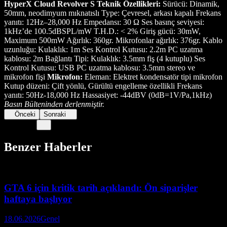
HyperX Cloud Revolver S Teknik Özellikleri:
Sürücü: Dinamik,
50mm, neodimyum mıknatıslı Type: Çevresel, arkası kapalı Frekans
yanıtı: 12Hz–28,000 Hz Empedansı: 30 Ω Ses basınç seviyesi:
1kHz’de 100.5dBSPL/mW T.H.D.: < 2% Giriş gücü: 30mW,
Maximum 500mW Ağırlık: 360gr. Mikrofonlar ağırlık: 376gr. Kablo
uzunluğu: Kulaklık: 1m Ses Kontrol Kutusu: 2.2m PC uzatma
kablosu: 2m Bağlantı Tipi: Kulaklık: 3.5mm fiş (4 kutuplu) Ses
Kontrol Kutusu: USB PC uzatma kablosu: 3.5mm stereo ve
mikrofon fişi
Mikrofon:
Eleman: Elektret kondensatör tipi mikrofon
Kutup düzeni: Çift yönlü, Gürültü engelleme özellikli Frekans
yanıtı: 50Hz-18,000 Hz Hassasiyet: -44dBV (0dB=1V/Pa,1kHz)
Basın Bülteninden derlenmiştir.
Önceki
Sonraki
Benzer Haberler
GTA 6 için kritik tarih açıklandı: Ön siparişler
haftaya başlıyor
18.06.2026
Genel