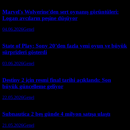
Marvel's Wolverine'den sert oynanış görüntüleri:
Logan avcıların peşine düşüyor
04.06.2026
Genel
State of Play: Sony 20’den fazla yeni oyun ve büyük
sürprizleri gösterdi
03.06.2026
Genel
Destiny 2 için resmi final tarihi açıklandı: Son
büyük güncelleme geliyor
22.05.2026
Genel
Subnautica 2 beş günde 4 milyon satışa ulaştı
21.05.2026
Genel