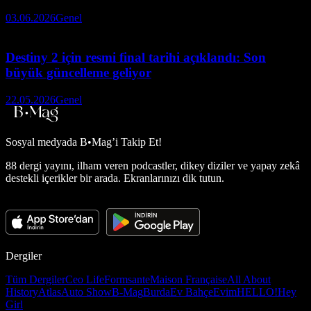
03.06.2026
Genel
Destiny 2 için resmi final tarihi açıklandı: Son
büyük güncelleme geliyor
22.05.2026
Genel
Sosyal medyada
B•Mag’i Takip Et!
88 dergi yayını, ilham veren podcastler, dikey diziler ve yapay zekâ
destekli içerikler bir arada. Ekranlarınızı dik tutun.
Dergiler
Tüm Dergiler
Ceo Life
Formsante
Maison Française
All About
History
Atlas
Auto Show
B-Mag
Burda
Ev Bahçe
Evim
HELLO!
Hey
Girl