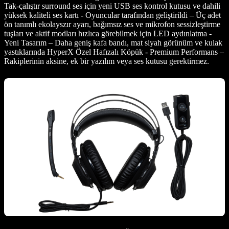
Tak-çalıştır surround ses için yeni USB ses kontrol kutusu ve dahili
yüksek kaliteli ses kartı - Oyuncular tarafından geliştirildi – Üç adet
ön tanımlı ekolayszır ayarı, bağımsız ses ve mikrofon sessizleştirme
tuşları ve aktif modları hızlıca görebilmek için LED aydınlatma -
Yeni Tasarım – Daha geniş kafa bandı, mat siyah görünüm ve kulak
yastıklarında HyperX Özel Hafızalı Köpük - Premium Performans –
Rakiplerinin aksine, ek bir yazılım veya ses kutusu gerektirmez.