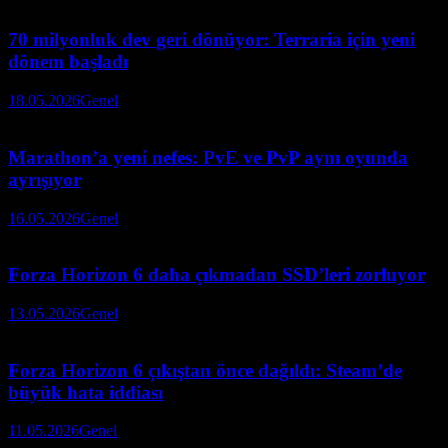
70 milyonluk dev geri dönüyor: Terraria için yeni
dönem başladı
18.05.2026
Genel
Marathon’a yeni nefes: PvE ve PvP aynı oyunda
ayrışıyor
16.05.2026
Genel
Forza Horizon 6 daha çıkmadan SSD’leri zorluyor
13.05.2026
Genel
Forza Horizon 6 çıkıştan önce dağıldı: Steam’de
büyük hata iddiası
11.05.2026
Genel