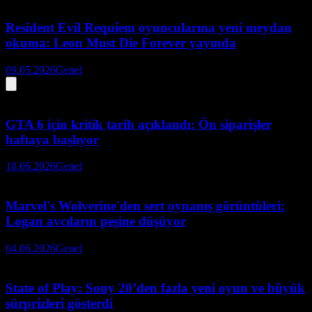
Resident Evil Requiem oyuncularına yeni meydan
okuma: Leon Must Die Forever yayında
09.05.2026
Genel
GTA 6 için kritik tarih açıklandı: Ön siparişler
haftaya başlıyor
18.06.2026
Genel
Marvel's Wolverine'den sert oynanış görüntüleri:
Logan avcıların peşine düşüyor
04.06.2026
Genel
State of Play: Sony 20’den fazla yeni oyun ve büyük
sürprizleri gösterdi