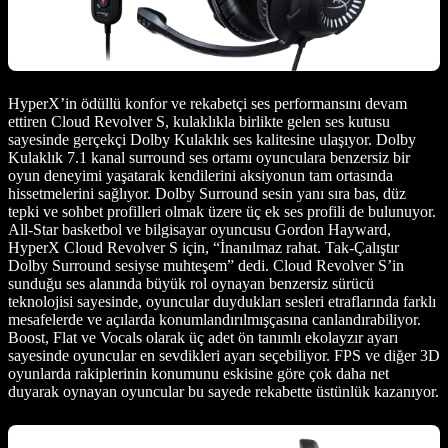
HyperX’in ödüllü konfor ve rekabetçi ses performansını devam
ettiren Cloud Revolver S, kulaklıkla birlikte gelen ses kutusu
sayesinde gerçekçi Dolby Kulaklık ses kalitesine ulaşıyor. Dolby
Kulaklık 7.1 kanal surround ses ortamı oyunculara benzersiz bir
oyun deneyimi yaşatarak kendilerini aksiyonun tam ortasında
hissetmelerini sağlıyor. Dolby Surround sesin yanı sıra bas, düz
tepki ve sohbet profilleri olmak üzere üç ek ses profili de bulunuyor.
All-Star basketbol ve bilgisayar oyuncusu Gordon Hayward,
HyperX Cloud Revolver S için, “İnanılmaz rahat. Tak-Çalıştır
Dolby Surround sesiyse muhteşem” dedi. Cloud Revolver S’in
sunduğu ses alanında büyük rol oynayan benzersiz sürücü
teknolojisi sayesinde, oyuncular duydukları sesleri etraflarında farklı
mesafelerde ve açılarda konumlandırılmışçasına canlandırabiliyor.
Boost, Flat ve Vocals olarak üç adet ön tanımlı ekolayzır ayarı
sayesinde oyuncular en sevdikleri ayarı seçebiliyor. FPS ve diğer 3D
oyunlarda rakiplerinin konumunu eskisine göre çok daha net
duyarak oynayan oyuncular bu sayede rekabette üstünlük kazanıyor.