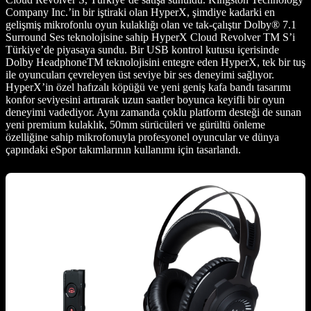
Company Inc.’in bir iştiraki olan HyperX, şimdiye kadarki en
gelişmiş mikrofonlu oyun kulaklığı olan ve tak-çalıştır Dolby® 7.1
Surround Ses teknolojisine sahip HyperX Cloud Revolver TM S’i
Türkiye’de piyasaya sundu. Bir USB kontrol kutusu içerisinde
Dolby HeadphoneTM teknolojisini entegre eden HyperX, tek bir tuş
ile oyuncuları çevreleyen üst seviye bir ses deneyimi sağlıyor.
HyperX’in özel hafızalı köpüğü ve yeni geniş kafa bandı tasarımı
konfor seviyesini artırarak uzun saatler boyunca keyifli bir oyun
deneyimi vadediyor. Aynı zamanda çoklu platform desteği de sunan
yeni premium kulaklık, 50mm sürücüleri ve gürültü önleme
özelliğine sahip mikrofonuyla profesyonel oyuncular ve dünya
çapındaki eSpor takımlarının kullanımı için tasarlandı.