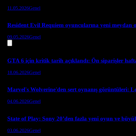
11.05.2026
Genel
Resident Evil Requiem oyuncularına yeni meydan 
09.05.2026
Genel
GTA 6 için kritik tarih açıklandı: Ön siparişler haf
18.06.2026
Genel
Marvel's Wolverine'den sert oynanış görüntüleri: L
04.06.2026
Genel
State of Play: Sony 20’den fazla yeni oyun ve büyük
03.06.2026
Genel