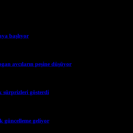
taya başlıyor
ogan avcıların peşine düşüyor
 sürprizleri gösterdi
ük güncelleme geliyor