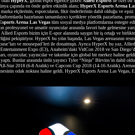
ü olan
HyperX
, global espor eğlence şirketi
Allied Esports
ile özel bir
nya çapında en önde gelen etkinlik alanı;
HyperX Esports Arena La
 marka elçilerinin, esporcuların, fikir önderlerinin dahil olduğu ve eşsi
 platformlarda hazırlanan tamamlayıcı içeriklere yönelik pazarlama, promo
sports Arena Las Vegas
tüm sosyal medya platformlarına entegre edi
amızın profesyonel ve amatör oyuncular arasında favori hale gelmesine y
Allied Esports bizim için E-spor alanında saygın bir iş ortağı ve birlikt
iğini pekiştiriyor. HyperX bu yılın başında, Las Vegas arenasının resmi 
mouse’ları ve mousepad’leri ile donatmıştı. Ayrıca HyperX bu yaz, Al
ic Entertainment Expo (E3), Anaheim’daki VidCon 2018 ve San Diego’da
rı, oyuncular, yayıncılar ve takımlar için global bir merkez haline ge
 yaptı. Bunlar arasında ünlü yayıncı Tyler “Ninja” Blevins’in dahil olduğ
All-Star 2018 (6-8 Aralık) ve Capcom Cup 2018 (14-16 Aralık). Arena
ahnesinin odak noktası haline geldi. HyperX Esports Arena Las Vegas