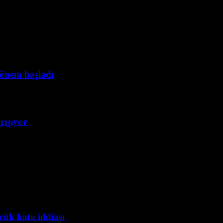
dönem başladı
rışıyor
yük hata iddiası