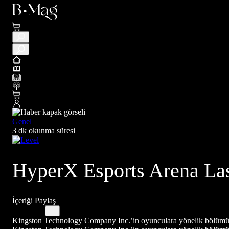
Genel
3 dk okunma süresi
HyperX Esports Arena La
İçeriği Paylaş
Kingston Technology Company Inc.’in oyunculara yönelik bölümü ola