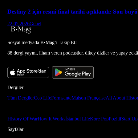
Destiny 2 için resmi final tarihi açıklandı: Son büy
22.05.2026
Genel
Sosyal medyada
B•Mag’i Takip Et!
88 dergi yayını, ilham veren podcastler, dikey diziler ve yapay zekâ d
Dergiler
Tüm Dergiler
Ceo Life
Formsante
Maison Française
All About Histo
History Of War
How It Works
İstanbul Life
Kore Pop
Pozitif
Start Up
Sayfalar