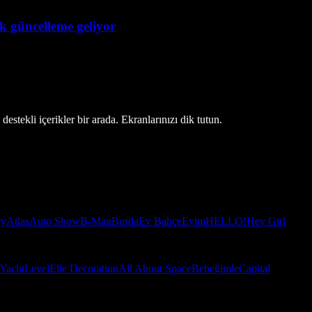
ük güncelleme geliyor
estekli içerikler bir arada. Ekranlarınızı dik tutun.
ry
Atlas
Auto Show
B-Mag
Burda
Ev Bahçe
Evim
HELLO!
Hey Girl
Yacht
Level
Elle Decoration
All About Space
Bebeğimle
Capital