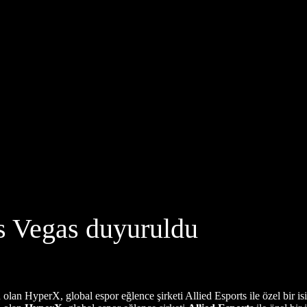
s Vegas duyuruldu
n HyperX, global espor eğlence şirketi Allied Esports ile özel bir isi