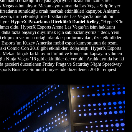
 isim hakkı ortaklığını hayata geçiriyor. İmzalanan uzun süreli
s Vegas
adını alıyor. Mekan aynı zamanda Las Vegas Strip’te yer
z fırsatların sunulduğu ortak markalı etkinlikleri kapsıyor. Anlaşma
syon, ürün etkinleştirme fırsatları ile Las Vegas’ta önemli bir
liyor.
HyperX Pazarlama Direktörü Daniel Kelley
, “HyperX’in
ardımcı oldu. HyperX Esports Arena Las Vegas’ın isim haklarını
e daha fazla başarıyı duyurmak için sabırsızlanıyoruz.” dedi. Yeni
ekipman ve arena ortağı olarak espor turnuvaları, özel etkinlikler
lied Esports’un Kuzey Amerika mobil espor kamyonunun da resmi
ki Comic-Con 2018 gibi etkinlikleri dolaşmıştı. HyperX Esports
ldi. Mekan birçok farklı oyun türünü ve konusunu kapsayan yılın en
u Ninja Vegas ’18 gibi etkinlikler de yer aldı. Aralık ayında ise iki
da geceleri düzenlenen Friday Frags ve Saturday Night Speedway
, Esports Business Summit bünyesinde düzenlenen 2018 Tempest