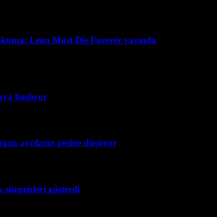
okuma: Leon Must Die Forever yayında
taya başlıyor
ogan avcıların peşine düşüyor
 sürprizleri gösterdi