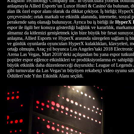
Kingston Technology Company Inc.’in oyunculara yönelik bölüm
anlaşmayla Allied Esports’un Luxor Hotel & Casino’da bulunan, dü
alan ilk özel espor alanı olarak da dikkat çekiyor. İş birliği; HyperX
çerçevesinde; ortak markalı ve etkinlik alanında, internette, sosyal
perakende satış olanağı bulunuyor. Ayrıca bu iş birliği ile
HyperX E
espor ile ilgili her konuya gösterdiği bağlılık ve kararlılık, mark
almamız da kitlemizi genişletmek için bize büyük bir fırsat sunuyor. 
anlaşma, Allied Esports ve HyperX arasında süregelen sağlam iş birl
ve günlük oyunlarda oyuncuları HyperX kulaklıkları, klavyeleri, 
ortağı olmuştu. Araç yıl boyunca Los Angeles’taki 2018 Electron
Arena Las Vegas, Mart 2018’deki açılışından bu yana espor tutkunla
popüler espor eğlence etkinlikleri ve prodüksiyonlarına ev sahipliği
büyük etkinlik daha düzenleneceği duyuruldu: League of Legends 
gibi turnuvalar da Las Vegas’ın büyüyen rekabetçi video oyunu s
Ödülleri’nde Yılın Etkinlik Alanı seçildi.