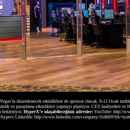
 Vegas’ta düzenlenecek etkinliklere de sponsor olacak. 9-12 Ocak tari
inlik ve pazarlama etkinlikleri yapmayı planlıyor. CES faaliyetleri ve
sı bekleniyor.
HyperX’e ulaşabileceğiniz adresler:
YouTube: http://w
om/hyperx LinkedIn: http://www.linkedin.com/company/164609?trk=tyah 