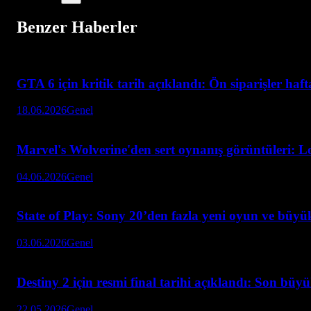
Benzer Haberler
GTA 6 için kritik tarih açıklandı: Ön siparişler haf
18.06.2026
Genel
Marvel's Wolverine'den sert oynanış görüntüleri: L
04.06.2026
Genel
State of Play: Sony 20’den fazla yeni oyun ve büyük
03.06.2026
Genel
Destiny 2 için resmi final tarihi açıklandı: Son büy
22.05.2026
Genel