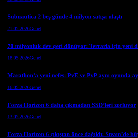
Subnautica 2 beş günde 4 milyon satışa ulaştı
21.05.2026
Genel
70 milyonluk dev geri dönüyor: Terraria için yeni 
18.05.2026
Genel
Marathon’a yeni nefes: PvE ve PvP aynı oyunda ay
16.05.2026
Genel
Forza Horizon 6 daha çıkmadan SSD’leri zorluyor
13.05.2026
Genel
Forza Horizon 6 çıkıştan önce dağıldı: Steam’de bü