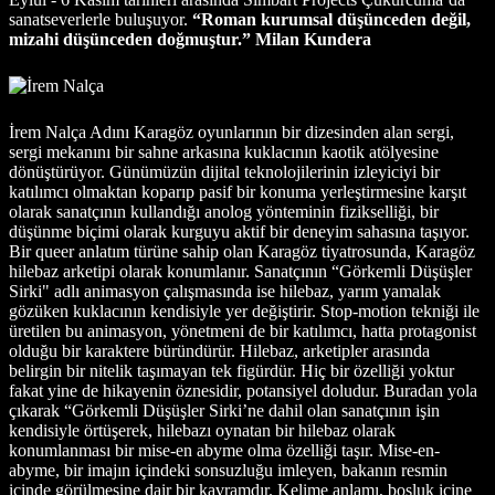
sanatseverlerle buluşuyor.
“Roman kurumsal düşünceden değil,
mizahi düşünceden doğmuştur.”
Milan Kundera
İrem Nalça Adını Karagöz oyunlarının bir dizesinden alan sergi,
sergi mekanını bir sahne arkasına kuklacının kaotik atölyesine
dönüştürüyor. Günümüzün dijital teknolojilerinin izleyiciyi bir
katılımcı olmaktan koparıp pasif bir konuma yerleştirmesine karşıt
olarak sanatçının kullandığı anolog yönteminin fizikselliği, bir
düşünme biçimi olarak kurguyu aktif bir deneyim sahasına taşıyor.
Bir queer anlatım türüne sahip olan Karagöz tiyatrosunda, Karagöz
hilebaz arketipi olarak konumlanır. Sanatçının “Görkemli Düşüşler
Sirki" adlı animasyon çalışmasında ise hilebaz, yarım yamalak
gözüken kuklacının kendisiyle yer değiştirir. Stop-motion tekniği ile
üretilen bu animasyon, yönetmeni de bir katılımcı, hatta protagonist
olduğu bir karaktere büründürür. Hilebaz, arketipler arasında
belirgin bir nitelik taşımayan tek figürdür. Hiç bir özelliği yoktur
fakat yine de hikayenin öznesidir, potansiyel doludur. Buradan yola
çıkarak “Görkemli Düşüşler Sirki’ne dahil olan sanatçının işin
kendisiyle örtüşerek, hilebazı oynatan bir hilebaz olarak
konumlanması bir mise-en abyme olma özelliği taşır. Mise-en-
abyme, bir imajın içindeki sonsuzluğu imleyen, bakanın resmin
içinde görülmesine dair bir kavramdır. Kelime anlamı, boşluk içine