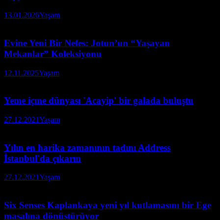
13.01.2026
Yaşam
Evine Yeni Bir Nefes: Jotun’un “Yaşayan
Mekanlar” Koleksiyonu
12.11.2025
Yaşam
Yeme içme dünyası 'Acayip' bir galada buluştu
27.12.2021
Yaşam
Yılın en harika zamanının tadını Address
İstanbul'da çıkarın
27.12.2021
Yaşam
Six Senses Kaplankaya yeni yıl kutlamasını bir Ege
masalına dönüştürüyor