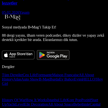
lezzetler
05.02.2026
Yaşam
Sosyal medyada
B•Mag’i Takip Et!
88 dergi yayını, ilham veren podcastler, dikey diziler ve yapay zekâ
destekli içerikler bir arada. Ekranlarınızı dik tutun.
Dergiler
Tüm Dergiler
Ceo Life
Formsante
Maison Française
All About
History
Atlas
Auto Show
B-Mag
Burda
Ev Bahçe
Evim
HELLO!
Hey
Girl
History Of War
How It Works
İstanbul Life
Kore Pop
Pozitif
Start
Up
Yacht
Level
Elle Decoration
All About Space
Bebeğimle
Capital