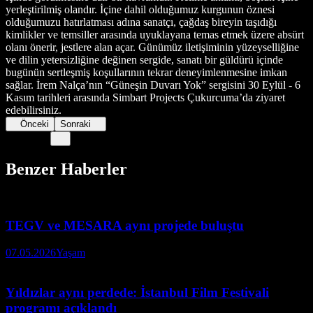
yerleştirilmiş olandır. İçine dahil olduğumuz kurgunun öznesi
olduğumuzu hatırlatması adına sanatçı, çağdaş bireyin taşıdığı
kimlikler ve temsiller arasında uyuklayana temas etmek üzere absürt
olanı önerir, jestlere alan açar. Günümüz iletişiminin yüzeyselliğine
ve dilin yetersizliğine değinen sergide, sanatı bir güldürü içinde
bugünün sertleşmiş koşullarının tekrar deneyimlenmesine imkan
sağlar. ​İrem Nalça’nın “Güneşin Duvarı Yok” sergisini 30 Eylül - 6
Kasım tarihleri arasında Simbart Projects Çukurcuma’da ziyaret
edebilirsiniz.
Önceki
Sonraki
Benzer Haberler
TEGV ve MESARA aynı projede buluştu
07.05.2026
Yaşam
Yıldızlar aynı perdede: İstanbul Film Festivali
programı açıklandı