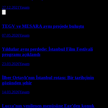
27.12.2021
Yaşam
TEGV ve MESARA aynı projede buluştu
07.05.2026
Yaşam
Yıldızlar aynı perdede: İstanbul Film Festivali
programı açıklandı
23.03.2026
Yaşam
İlber Ortaylı’nın İstanbul rotası: Bir tarihçinin
gözünden şehir
14.03.2026
Yaşam
Lucca’nın yenilenen menüsüne Ege’den konuk