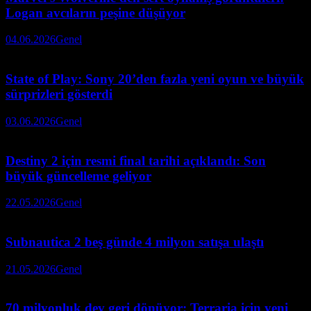
Logan avcıların peşine düşüyor
04.06.2026
Genel
State of Play: Sony 20’den fazla yeni oyun ve büyük
sürprizleri gösterdi
03.06.2026
Genel
Destiny 2 için resmi final tarihi açıklandı: Son
büyük güncelleme geliyor
22.05.2026
Genel
Subnautica 2 beş günde 4 milyon satışa ulaştı
21.05.2026
Genel
70 milyonluk dev geri dönüyor: Terraria için yeni