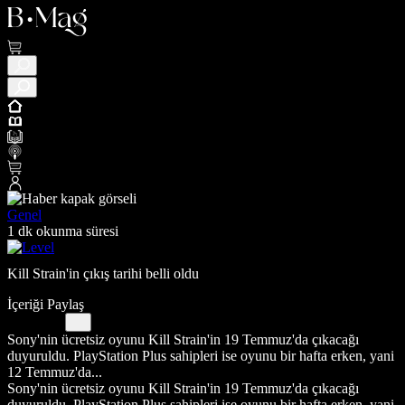
Genel
1 dk okunma süresi
Kill Strain'in çıkış tarihi belli oldu
İçeriği Paylaş
Sony'nin ücretsiz oyunu Kill Strain'in 19 Temmuz'da çıkacağı
duyuruldu. PlayStation Plus sahipleri ise oyunu bir hafta erken, yani
12 Temmuz'da...
Sony'nin ücretsiz oyunu Kill Strain'in 19 Temmuz'da çıkacağı
duyuruldu. PlayStation Plus sahipleri ise oyunu bir hafta erken, yani