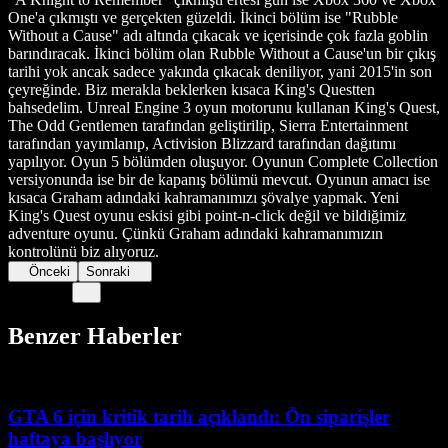
One'a çıkmıştı ve gerçekten güzeldi. İkinci bölüm ise "Rubble
Without a Cause" adı altında çıkacak ve içerisinde çok fazla goblin
barındıracak. İkinci bölüm olan Rubble Without a Cause'un bir çıkış
tarihi yok ancak sadece yakında çıkacak deniliyor, yani 2015'in son
çeyreğinde. Biz merakla beklerken kısaca King's Questten
bahsedelim. Unreal Engine 3 oyun motorunu kullanan King's Quest,
The Odd Gentlemen tarafından geliştirilip, Sierra Entertainment
tarafından yayımlanıp, Activision Blizzard tarafından dağıtımı
yapılıyor. Oyun 5 bölümden oluşuyor. Oyunun Complete Collection
versiyonunda ise bir de kapanış bölümü mevcut. Oyunun amacı ise
kısaca Graham adındaki kahramanımızı şövalye yapmak. Yeni
King's Quest oyunu eskisi gibi point-n-click değil ve bildiğimiz
adventure oyunu. Çünkü Graham adındaki kahramanımızın
kontrolünü biz alıyoruz.
Önceki
Sonraki
Benzer Haberler
GTA 6 için kritik tarih açıklandı: Ön siparişler
haftaya başlıyor