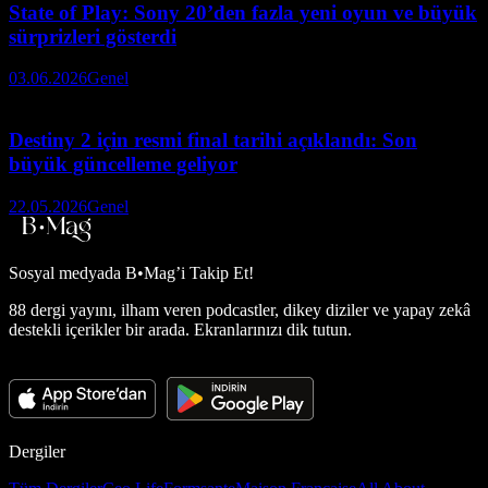
State of Play: Sony 20’den fazla yeni oyun ve büyük
sürprizleri gösterdi
03.06.2026
Genel
Destiny 2 için resmi final tarihi açıklandı: Son
büyük güncelleme geliyor
22.05.2026
Genel
Sosyal medyada
B•Mag’i Takip Et!
88 dergi yayını, ilham veren podcastler, dikey diziler ve yapay zekâ
destekli içerikler bir arada. Ekranlarınızı dik tutun.
Dergiler