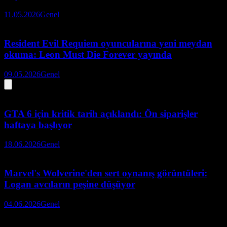
11.05.2026
Genel
Resident Evil Requiem oyuncularına yeni meydan
okuma: Leon Must Die Forever yayında
09.05.2026
Genel
GTA 6 için kritik tarih açıklandı: Ön siparişler
haftaya başlıyor
18.06.2026
Genel
Marvel's Wolverine'den sert oynanış görüntüleri:
Logan avcıların peşine düşüyor
04.06.2026
Genel