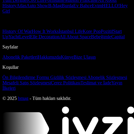
Tüm Dergiler
Ceo Life
Formsante
Maison Française
All About
History
Atlas
Auto Show
B-Mag
Burda
Ev Bahçe
Evim
HELLO!
Hey
Girl
History Of War
How It Works
İstanbul Life
Kore Pop
Pozitif
Start
Up
Yacht
Level
Elle Decoration
All About Space
Bebeğimle
Capital
Sayfalar
Abonelik Paketleri
Hakkımızda
Künye
Bize Ulaşın
Koşullar
Ön Bilgilendirme Formu
Gizlilik Sözleşmesi
Abonelik Sözleşmesi
Mesafeli Satış Sözleşmesi
Çerez Politikası
Teslimat ve İade
Yayın
İlkeleri
© 2025
bmag
- Tüm hakları saklıdır.