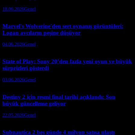
18.06.2026
Genel
Marvel's Wolverine'den sert oynanış görüntüleri:
Logan avcıların peşine düşüyor
04.06.2026
Genel
State of Play: Sony 20’den fazla yeni oyun ve büyük
sürprizleri gösterdi
03.06.2026
Genel
Destiny 2 için resmi final tarihi açıklandı: Son
büyük güncelleme geliyor
22.05.2026
Genel
Subnautica 2 beş günde 4 milyon satışa ulaştı