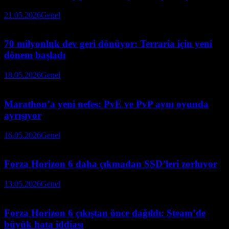
21.05.2026
Genel
70 milyonluk dev geri dönüyor: Terraria için yeni
dönem başladı
18.05.2026
Genel
Marathon’a yeni nefes: PvE ve PvP aynı oyunda
ayrışıyor
16.05.2026
Genel
Forza Horizon 6 daha çıkmadan SSD’leri zorluyor
13.05.2026
Genel
Forza Horizon 6 çıkıştan önce dağıldı: Steam’de
büyük hata iddiası