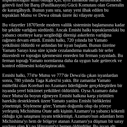
görevli özel bir Barış (Pasifikasyon) Gücü Komutanı olan Generalin
de karargâhıydı. Bunun yanı sıra, saray yeni ilhak edilen bu
toprakları Mutsu ve Dewa olmak üzere iki vilayete ayırdı.
Bu vilayetler 1870'lerde modern valilik sisteminin başlamasına kadar
bir şekilde varlığını sürdürdü. Ancak Emishi halkı topraklarındaki bu
yabancı otoriteye karşı sergilediği direnişi askerlerin varlığına
rağmen devam ettirdi. Emishi halkı, 720 yılında bir Yamato
yetkilisini öldürdü ve ardından bir isyan başlattı. Bunun üzerine
Yamato Sarayı kısa süre içinde cezalandırma maksatlı bir sefer
düzenledi ve toprağın işlenmesini emreden bir ferman yayınladı. Bu
ferman toprağı Yamato normlarına daha da uygun hale getirecek ve
kontrol edilmesini kolaylaştıracaktı.
Emishi halkı, 774'te Mutsu ve 777'de Dewa'da çıkan isyanlardan
sonra, 780 yılında Taga Kalesi'ni yaktı. Bir zamanlar Yamato
müttefiki olan Korehari no Azamaro liderliğinde gerçekleştirilen bir
isyanda yerel hükümet yetkilileri öldürüldü. Oysa Azamaro daha
önce Mutsu'da boyun eğmeyen Emishi halkına karşı yürütülen
harekâtı desteklemek üzere Yamato yanlısı Emishi birliklerini
yönetmişti. Söylenene göre; Yamato doğumlu olup da yöreye
yerleşmiş Michishima Otate adlı kişinin Azamaro'ya yabancı kökenli
olduğu için sataşması isyanı tetiklemişti. Azamaro'nun adamları hem
Michishima'yı hem de bölgeye atanan Azamaro'ya düşman bir saray
soylusu olan Ki no Hirozumi'yi hemen öldürdüler. Bu isyan altı