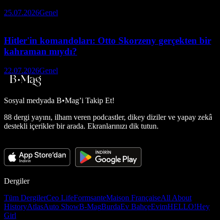
25.07.2026
Genel
Hitler'in komandoları: Otto Skorzeny gerçekten bir
kahraman mıydı?
22.07.2026
Genel
Sosyal medyada
B•Mag’i Takip Et!
88 dergi yayını, ilham veren podcastler, dikey diziler ve yapay zekâ
destekli içerikler bir arada. Ekranlarınızı dik tutun.
Dergiler
Tüm Dergiler
Ceo Life
Formsante
Maison Française
All About
History
Atlas
Auto Show
B-Mag
Burda
Ev Bahçe
Evim
HELLO!
Hey
Girl