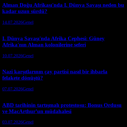
Alman Doğu Afrikası'nda I. Dünya Savaşı neden bu
kadar uzun sürdü?
14.07.2026
Genel
I. Dünya Savaşı'nda Afrika Cephesi: Güney
Afrika'nın Alman kolonilerine seferi
10.07.2026
Genel
Nazi karşıtlarının çay partisi nasıl bir ihbarla
felakete dönüştü?
07.07.2026
Genel
ABD tarihinin tartışmalı protestosu: Bonus Ordusu
ve MacArthur’un müdahalesi
03.07.2026
Genel