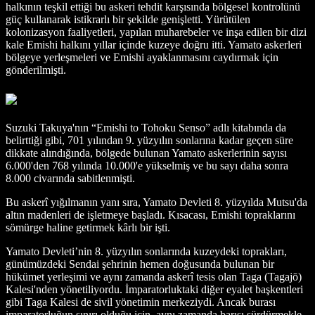
halkının teşkil ettiği bu askeri tehdit karşısında bölgesel kontrolünü
güç kullanarak istikrarlı bir şekilde genişletti. Yürütülen
kolonizasyon faaliyetleri, yapılan muharebeler ve inşa edilen bir dizi
kale Emishi halkını yıllar içinde kuzeye doğru itti. Yamato askerleri
bölgeye yerleşmeleri ve Emishi ayaklanmasını caydırmak için
gönderilmişti.
Suzuki Takuya'nın “Emishi to Tohoku Senso” adlı kitabında da
belirttiği gibi, 701 yılından 9. yüzyılın sonlarına kadar geçen süre
dikkate alındığında, bölgede bulunan Yamato askerlerinin sayısı
6.000'den 768 yılında 10.000'e yükselmiş ve bu sayı daha sonra
8.000 civarında sabitlenmişti.
Bu askerî yığılmanın yanı sıra, Yamato Devleti 8. yüzyılda Mutsu'da
altın madenleri de işletmeye başladı. Kısacası, Emishi topraklarını
sömürge haline getirmek kârlı bir işti.
Yamato Devleti’nin 8. yüzyılın sonlarında kuzeydeki toprakları,
günümüzdeki Sendai şehrinin hemen doğusunda bulunan bir
hükümet yerleşimi ve aynı zamanda askerî tesis olan Taga (Tagajō)
Kalesi'nden yönetiliyordu. İmparatorluktaki diğer eyalet başkentleri
gibi Taga Kalesi de sivil yönetimin merkeziydi. Ancak burası
imparatorluğun sınırı olduğu için, aynı zamanda barışı sürdürmekle