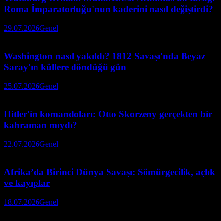
Roma İmparatorluğu'nun kaderini nasıl değiştirdi?
29.07.2026
Genel
Washington nasıl yakıldı? 1812 Savaşı'nda Beyaz
Saray'ın küllere döndüğü gün
25.07.2026
Genel
Hitler'in komandoları: Otto Skorzeny gerçekten bir
kahraman mıydı?
22.07.2026
Genel
Afrika’da Birinci Dünya Savaşı: Sömürgecilik, açlık
ve kayıplar
18.07.2026
Genel