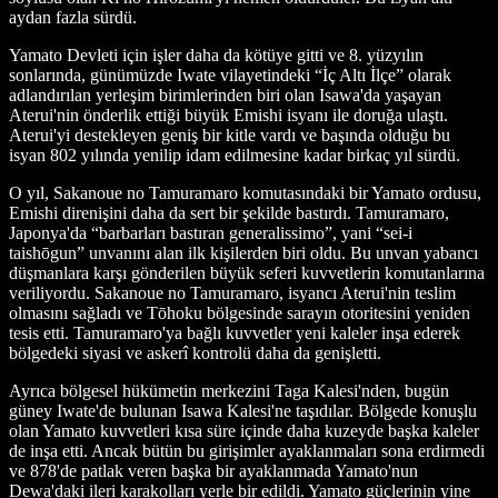
aydan fazla sürdü.
Yamato Devleti için işler daha da kötüye gitti ve 8. yüzyılın
sonlarında, günümüzde Iwate vilayetindeki “İç Altı İlçe” olarak
adlandırılan yerleşim birimlerinden biri olan Isawa'da yaşayan
Aterui'nin önderlik ettiği büyük Emishi isyanı ile doruğa ulaştı.
Aterui'yi destekleyen geniş bir kitle vardı ve başında olduğu bu
isyan 802 yılında yenilip idam edilmesine kadar birkaç yıl sürdü.
O yıl, Sakanoue no Tamuramaro komutasındaki bir Yamato ordusu,
Emishi direnişini daha da sert bir şekilde bastırdı. Tamuramaro,
Japonya'da “barbarları bastıran generalissimo”, yani “sei-i
taishōgun” unvanını alan ilk kişilerden biri oldu. Bu unvan yabancı
düşmanlara karşı gönderilen büyük seferi kuvvetlerin komutanlarına
veriliyordu. Sakanoue no Tamuramaro, isyancı Aterui'nin teslim
olmasını sağladı ve Tōhoku bölgesinde sarayın otoritesini yeniden
tesis etti. Tamuramaro'ya bağlı kuvvetler yeni kaleler inşa ederek
bölgedeki siyasi ve askerî kontrolü daha da genişletti.
Ayrıca bölgesel hükümetin merkezini Taga Kalesi'nden, bugün
güney Iwate'de bulunan Isawa Kalesi'ne taşıdılar. Bölgede konuşlu
olan Yamato kuvvetleri kısa süre içinde daha kuzeyde başka kaleler
de inşa etti. Ancak bütün bu girişimler ayaklanmaları sona erdirmedi
ve 878'de patlak veren başka bir ayaklanmada Yamato'nun
Dewa'daki ileri karakolları yerle bir edildi. Yamato güçlerinin yine