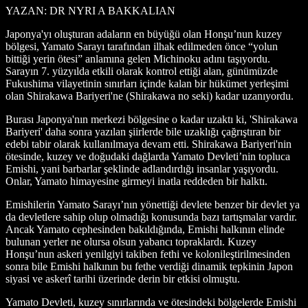
YAZAN: DR NYRI A BAKKALIAN
Japonya'yı oluşturan adaların en büyüğü olan Honşu’nun kuzey
bölgesi, Yamato Sarayı tarafından ilhak edilmeden önce “yolun
bittiği yerin ötesi” anlamına gelen Michinoku adını taşıyordu.
Sarayın 7. yüzyılda etkili olarak kontrol ettiği alan, günümüzde
Fukushima vilayetinin sınırları içinde kalan bir hükümet yerleşimi
olan Shirakawa Bariyeri'ne (Shirakawa no seki) kadar uzanıyordu.
Burası Japonya'nın merkezi bölgesine o kadar uzaktı ki, 'Shirakawa
Bariyeri' daha sonra yazılan şiirlerde bile uzaklığı çağrıştıran bir
edebi tabir olarak kullanılmaya devam etti. Shirakawa Bariyeri'nin
ötesinde, kuzey ve doğudaki dağlarda Yamato Devleti’nin topluca
Emishi, yani barbarlar şeklinde adlandırdığı insanlar yaşıyordu.
Onlar, Yamato himayesine girmeyi inatla reddeden bir halktı.
Emishilerin Yamato Sarayı’nın yönettiği devlete benzer bir devlet ya
da devletlere sahip olup olmadığı konusunda bazı tartışmalar vardır.
Ancak Yamato cephesinden bakıldığında, Emishi halkının elinde
bulunan yerler ne olursa olsun yabancı topraklardı. Kuzey
Honşu’nun askeri yenilgiyi takiben fethi ve kolonileştirilmesinden
sonra bile Emishi halkının bu fethe verdiği dinamik tepkinin Japon
siyasi ve askerî tarihi üzerinde derin bir etkisi olmuştu.
Yamato Devleti, kuzey sınırlarında ve ötesindeki bölgelerde Emishi