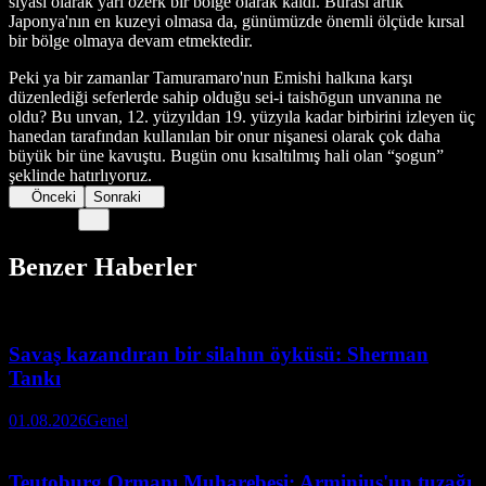
siyasi olarak yarı özerk bir bölge olarak kaldı. Burası artık
Japonya'nın en kuzeyi olmasa da, günümüzde önemli ölçüde kırsal
bir bölge olmaya devam etmektedir.
Peki ya bir zamanlar Tamuramaro'nun Emishi halkına karşı
düzenlediği seferlerde sahip olduğu sei-i taishōgun unvanına ne
oldu? Bu unvan, 12. yüzyıldan 19. yüzyıla kadar birbirini izleyen üç
hanedan tarafından kullanılan bir onur nişanesi olarak çok daha
büyük bir üne kavuştu. Bugün onu kısaltılmış hali olan “şogun”
şeklinde hatırlıyoruz.
Önceki
Sonraki
Benzer Haberler
Savaş kazandıran bir silahın öyküsü: Sherman
Tankı
01.08.2026
Genel
Teutoburg Ormanı Muharebesi: Arminius'un tuzağı