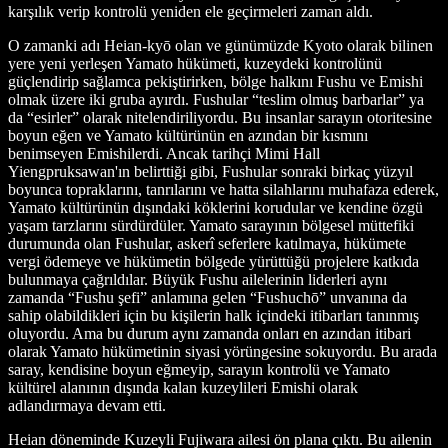
karşılık verip kontrolü yeniden ele geçirmeleri zaman aldı.
O zamanki adı Heian-kyō olan ve günümüzde Kyoto olarak bilinen
yere yeni yerleşen Yamato hükümeti, kuzeydeki kontrolünü
güçlendirip sağlamca pekiştirirken, bölge halkını Fushu ve Emishi
olmak üzere iki gruba ayırdı. Fushular “teslim olmuş barbarlar” ya
da “esirler” olarak nitelendiriliyordu. Bu insanlar sarayın otoritesine
boyun eğen ve Yamato kültürünün en azından bir kısmını
benimseyen Emishilerdi. Ancak tarihçi Mimi Hall
Yiengpruksawan'ın belirttiği gibi, Fushular sonraki birkaç yüzyıl
boyunca topraklarını, tanrılarını ve hatta silahlarını muhafaza ederek,
Yamato kültürünün dışındaki köklerini korudular ve kendine özgü
yaşam tarzlarını sürdürdüler. Yamato sarayının bölgesel müttefiki
durumunda olan Fushular, askerî seferlere katılmaya, hükümete
vergi ödemeye ve hükümetin bölgede yürüttüğü projelere katkıda
bulunmaya çağrıldılar. Büyük Fushu ailelerinin liderleri aynı
zamanda “Fushu şefi” anlamına gelen “Fushuchō” unvanına da
sahip olabildikleri için bu kişilerin halk içindeki itibarları tanınmış
oluyordu. Ama bu durum aynı zamanda onları en azından itibari
olarak Yamato hükümetinin siyasi yörüngesine sokuyordu. Bu arada
saray, kendisine boyun eğmeyip, sarayın kontrolü ve Yamato
kültürel alanının dışında kalan kuzeylileri Emishi olarak
adlandırmaya devam etti.
Heian döneminde Kuzeyli Fujiwara ailesi ön plana çıktı. Bu ailenin