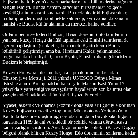
Fujiwara halkı Kyoto'da yarı barbarlar olarak bilinmelerine rağmen
zenginleşmişti. Bunda Yamato sarayının bir zamanlar bölgede
keşfettiği altının kısmi payı vardı. Bu nedenledir ki Fujiwaralılar,
muharip güçler oluşturabilmekle kalmayıp, aynı zamanda sanatın
hamisi ve Budist kültür alanının da merkezi haline geldiler.
Onların benimsedikleri Budizm, Heian dönemi Şinto tanrılarının
yanı sıra kuzey Honşu’da hâlâ tapınılan eski Emishi tanrılarını da
içeren bağdaştırıcı (senkretik) bir inançtı. Kyoto kendi Budist
kültürünü geliştirmişti ama bu, Hiraizumi Kalesi yakınlarında
uygulanandan farklıydı. Çünkü Kyoto, Emishi ruhani geleneklerini
Budizm'le birleştirmişti.
Kuzeyli Fujiwara ailesinin başlıca tapınaklarından ikisi olan
Chuson-ji ve Motsu-ji, 2011 yılında UNESCO Dünya Mirası
listesine alındı. Bu tapınaklar, haiku şairi Matsuo Bashō'nun 17.
yüzyılda ziyaret ettiği ve savaşçıların hayallerinin son kalıntısı olan
yaz çimenleri hakkındaki ünlü şiirini yazdığı yerdir.
Siyaset, askerlik ve dharma (kozmik doğa yasaları) gücüyle korunan
Kuzey Fujiwara devleti ve toplumu, Minamoto no Yoritomo'nun
Kantō bölgesinde oluşturduğu ordularının daha büyük silahlı gücü
karşısında 1189'da ani ve şiddetli bir şekilde yıkıma uğrayıncaya
kadar varlığını sürdürdü. Ancak günümüzde Tōhoku (Kuzey-Doğu)
bölgesi olarak bilinen Kuzey Honşu, Edo döneminin sonlarına kadar