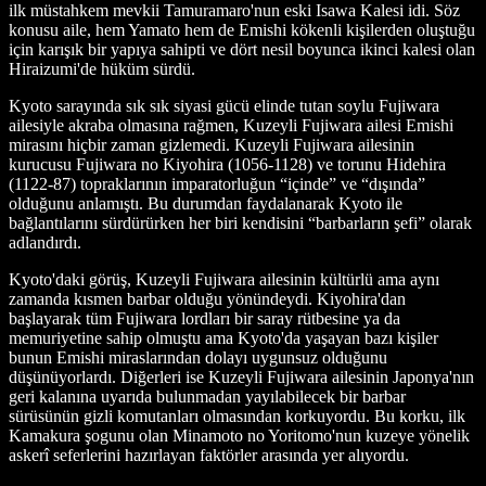
ilk müstahkem mevkii Tamuramaro'nun eski Isawa Kalesi idi. Söz
konusu aile, hem Yamato hem de Emishi kökenli kişilerden oluştuğu
için karışık bir yapıya sahipti ve dört nesil boyunca ikinci kalesi olan
Hiraizumi'de hüküm sürdü.
Kyoto sarayında sık sık siyasi gücü elinde tutan soylu Fujiwara
ailesiyle akraba olmasına rağmen, Kuzeyli Fujiwara ailesi Emishi
mirasını hiçbir zaman gizlemedi. Kuzeyli Fujiwara ailesinin
kurucusu Fujiwara no Kiyohira (1056-1128) ve torunu Hidehira
(1122-87) topraklarının imparatorluğun “içinde” ve “dışında”
olduğunu anlamıştı. Bu durumdan faydalanarak Kyoto ile
bağlantılarını sürdürürken her biri kendisini “barbarların şefi” olarak
adlandırdı.
Kyoto'daki görüş, Kuzeyli Fujiwara ailesinin kültürlü ama aynı
zamanda kısmen barbar olduğu yönündeydi. Kiyohira'dan
başlayarak tüm Fujiwara lordları bir saray rütbesine ya da
memuriyetine sahip olmuştu ama Kyoto'da yaşayan bazı kişiler
bunun Emishi miraslarından dolayı uygunsuz olduğunu
düşünüyorlardı. Diğerleri ise Kuzeyli Fujiwara ailesinin Japonya'nın
geri kalanına uyarıda bulunmadan yayılabilecek bir barbar
sürüsünün gizli komutanları olmasından korkuyordu. Bu korku, ilk
Kamakura şogunu olan Minamoto no Yoritomo'nun kuzeye yönelik
askerî seferlerini hazırlayan faktörler arasında yer alıyordu.