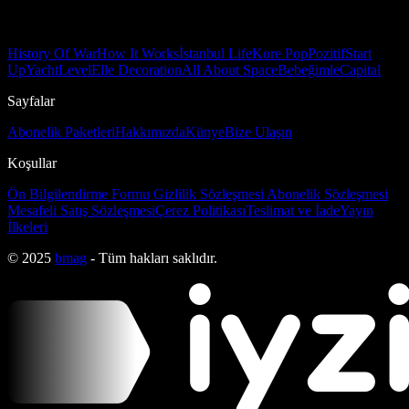
History Of War
How It Works
İstanbul Life
Kore Pop
Pozitif
Start
Up
Yacht
Level
Elle Decoration
All About Space
Bebeğimle
Capital
Sayfalar
Abonelik Paketleri
Hakkımızda
Künye
Bize Ulaşın
Koşullar
Ön Bilgilendirme Formu
Gizlilik Sözleşmesi
Abonelik Sözleşmesi
Mesafeli Satış Sözleşmesi
Çerez Politikası
Teslimat ve İade
Yayın
İlkeleri
© 2025
bmag
- Tüm hakları saklıdır.