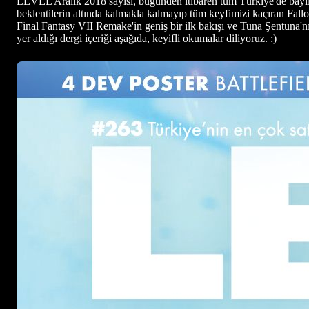
LEVEL Aralık 2018 sayısı, bugünden itibaren tüm Türkiye'de bayile
beklentilerin altında kalmakla kalmayıp tüm keyfimizi kaçıran Fall
Final Fantasy VII Remake'in geniş bir ilk bakışı ve Tuna Şentuna'nı
yer aldığı dergi içeriği aşağıda, keyifli okumalar diliyoruz. :)