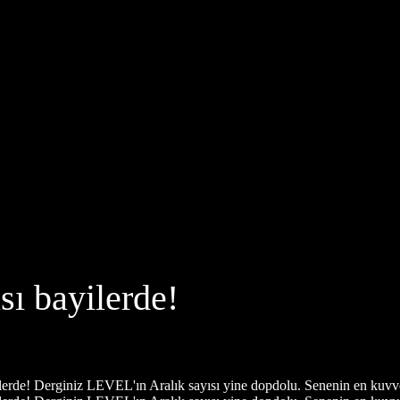
ı bayilerde!
erde! Derginiz LEVEL'ın Aralık sayısı yine dopdolu. Senenin en kuvvet