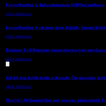
Forza Horizon 6 daha çıkmadan SSD’leri zorluyor
13.05.2026
Genel
Forza Horizon 6 çıkıştan önce dağıldı: Steam’de bü
11.05.2026
Genel
Resident Evil Requiem oyuncularına yeni meydan 
09.05.2026
Genel
GTA 6 için kritik tarih açıklandı: Ön siparişler haf
18.06.2026
Genel
Marvel's Wolverine'den sert oynanış görüntüleri: L