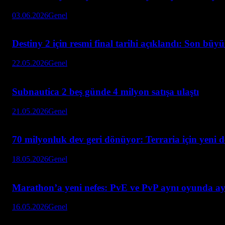
03.06.2026
Genel
Destiny 2 için resmi final tarihi açıklandı: Son büy
22.05.2026
Genel
Subnautica 2 beş günde 4 milyon satışa ulaştı
21.05.2026
Genel
70 milyonluk dev geri dönüyor: Terraria için yeni 
18.05.2026
Genel
Marathon’a yeni nefes: PvE ve PvP aynı oyunda ay
16.05.2026
Genel