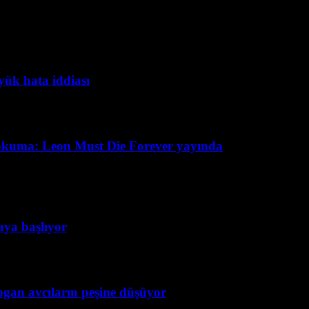
yük hata iddiası
okuma: Leon Must Die Forever yayında
taya başlıyor
ogan avcıların peşine düşüyor