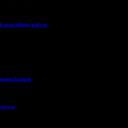
ük güncelleme geliyor
dönem başladı
rışıyor