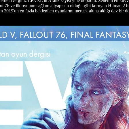
rde! Derginiz LEVEL'ın Aralık sayısı yine dopdolu. Senenin en kuvvetl
out 76 ve ilk oyunun sağlam altyapısını olduğu gibi koruyan Hitman 2 bu
n 2019'un en fazla beklenilen oyunlarını mercek altına aldığı dev bir d