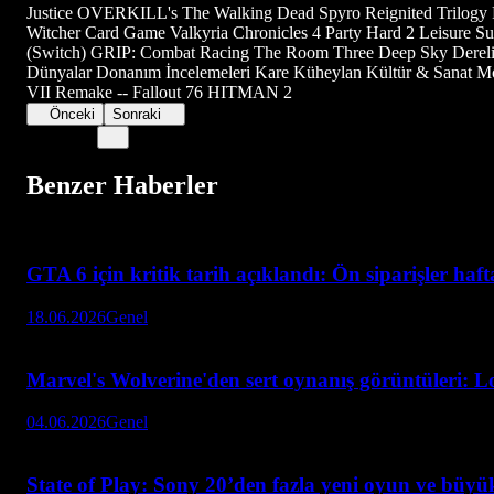
Justice OVERKILL's The Walking Dead Spyro Reignited Trilogy F
Witcher Card Game Valkyria Chronicles 4 Party Hard 2 Leisure S
(Switch) GRIP: Combat Racing The Room Three Deep Sky Derelict
Dünyalar Donanım İncelemeleri Kare Küheylan Kültür & Sanat Mo
VII Remake -- Fallout 76 HITMAN 2
Önceki
Sonraki
Benzer Haberler
GTA 6 için kritik tarih açıklandı: Ön siparişler haf
18.06.2026
Genel
Marvel's Wolverine'den sert oynanış görüntüleri: L
04.06.2026
Genel
State of Play: Sony 20’den fazla yeni oyun ve büyük