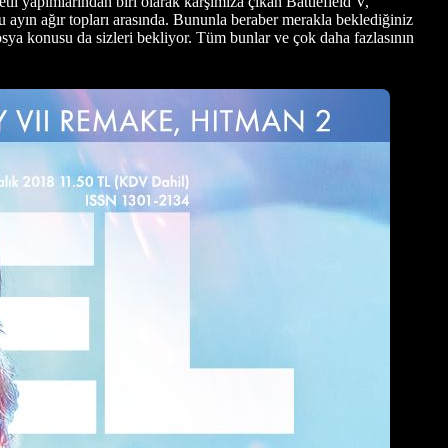
i yapımlarından biri olarak karşımıza çıkan Battlefield V,
 ayın ağır topları arasında. Bununla beraber merakla beklediğiniz
osya konusu da sizleri bekliyor. Tüm bunlar ve çok daha fazlasının