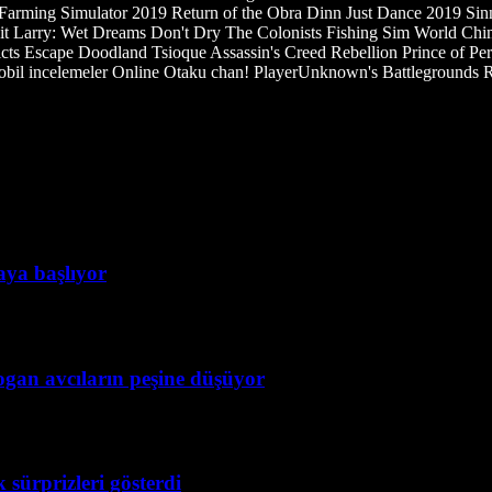
arming Simulator 2019 Return of the Obra Dinn Just Dance 2019 Sinn
uit Larry: Wet Dreams Don't Dry The Colonists Fishing Sim World Chi
s Escape Doodland Tsioque Assassin's Creed Rebellion Prince of Pe
bil incelemeler Online Otaku chan! PlayerUnknown's Battlegrounds R
taya başlıyor
ogan avcıların peşine düşüyor
 sürprizleri gösterdi