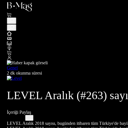
Genel
2 dk okunma süresi
LEVEL Aralık (#263) sayıs
İçeriği Paylaş
LEVEL Aralık 2018 sayısı, bugünden itibaren tüm Türkiye'de bayil