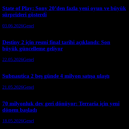
State of Play: Sony 20’den fazla yeni oyun ve büyük
sürprizleri gösterdi
03.06.2026
Genel
Destiny 2 için resmi final tarihi açıklandı: Son
büyük güncelleme geliyor
22.05.2026
Genel
Subnautica 2 beş günde 4 milyon satışa ulaştı
21.05.2026
Genel
70 milyonluk dev geri dönüyor: Terraria için yeni
dönem başladı
18.05.2026
Genel