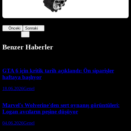
Önceki
Sonraki
Benzer Haberler
GTA 6 için kritik tarih açıklandı: Ön siparişler
haftaya başlıyor
18.06.2026
Genel
Marvel's Wolverine'den sert oynanış görüntüleri:
Logan avcıların peşine düşüyor
04.06.2026
Genel