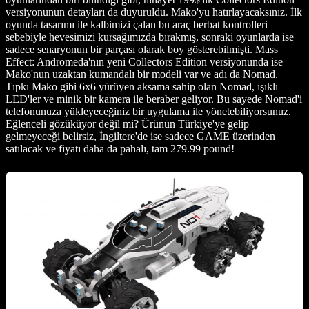
versiyonunun detayları da duyuruldu. Mako'yu hatırlayacaksınız. İlk
oyunda tasarımı ile kalbimizi çalan bu araç berbat kontrolleri
sebebiyle hevesimizi kursağımızda bırakmış, sonraki oyunlarda ise
sadece senaryonun bir parçası olarak boy gösterebilmişti. Mass
Effect: Andromeda'nın yeni Collectors Edition versiyonunda ise
Mako'nun uzaktan kumandalı bir modeli var ve adı da Nomad.
Tıpkı Mako gibi 6x6 yürüyen aksama sahip olan Nomad, ışıklı
LED'ler ve minik bir kamera ile beraber geliyor. Bu sayede Nomad'i
telefonunuza yükleyeceğiniz bir uygulama ile yönetebiliyorsunuz.
Eğlenceli gözüküyor değil mi? Ürünün Türkiye'ye gelip
gelmeyeceği belirsiz, İngiltere'de ise sadece GAME üzerinden
satılacak ve fiyatı daha da pahalı, tam 279.99 pound!