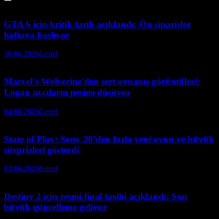
GTA 6 için kritik tarih açıklandı: Ön siparişler
haftaya başlıyor
18.06.2026
Genel
Marvel's Wolverine'den sert oynanış görüntüleri:
Logan avcıların peşine düşüyor
04.06.2026
Genel
State of Play: Sony 20’den fazla yeni oyun ve büyük
sürprizleri gösterdi
03.06.2026
Genel
Destiny 2 için resmi final tarihi açıklandı: Son
büyük güncelleme geliyor