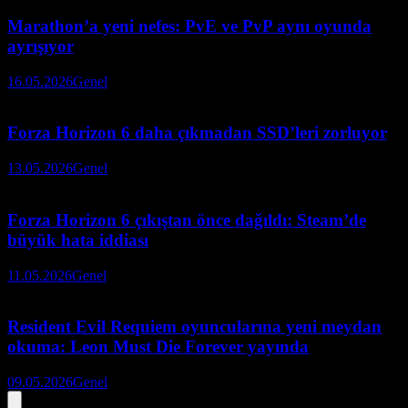
Marathon’a yeni nefes: PvE ve PvP aynı oyunda
ayrışıyor
16.05.2026
Genel
Forza Horizon 6 daha çıkmadan SSD’leri zorluyor
13.05.2026
Genel
Forza Horizon 6 çıkıştan önce dağıldı: Steam’de
büyük hata iddiası
11.05.2026
Genel
Resident Evil Requiem oyuncularına yeni meydan
okuma: Leon Must Die Forever yayında
09.05.2026
Genel