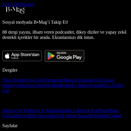
22.05.2026
Genel
Sosyal medyada
B•Mag’i Takip Et!
88 dergi yayını, ilham veren podcastler, dikey diziler ve yapay zekâ
destekli içerikler bir arada. Ekranlarınızı dik tutun.
Dergiler
Tüm Dergiler
Ceo Life
Formsante
Maison Française
All About
History
Atlas
Auto Show
B-Mag
Burda
Ev Bahçe
Evim
HELLO!
Hey
Girl
History Of War
How It Works
İstanbul Life
Kore Pop
Pozitif
Start
Up
Yacht
Level
Elle Decoration
All About Space
Bebeğimle
Capital
Sayfalar