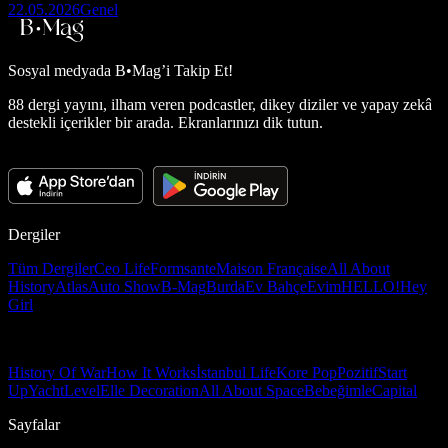
22.05.2026
Genel
Sosyal medyada
B•Mag’i Takip Et!
88 dergi yayını, ilham veren podcastler, dikey diziler ve yapay zekâ
destekli içerikler bir arada. Ekranlarınızı dik tutun.
Dergiler
Tüm Dergiler
Ceo Life
Formsante
Maison Française
All About
History
Atlas
Auto Show
B-Mag
Burda
Ev Bahçe
Evim
HELLO!
Hey
Girl
History Of War
How It Works
İstanbul Life
Kore Pop
Pozitif
Start
Up
Yacht
Level
Elle Decoration
All About Space
Bebeğimle
Capital
Sayfalar