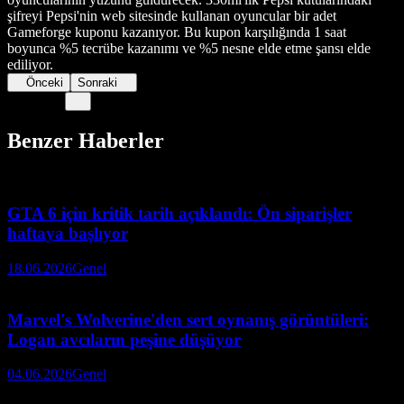
şifreyi Pepsi'nin web sitesinde kullanan oyuncular bir adet
Gameforge kuponu kazanıyor. Bu kupon karşılığında 1 saat
boyunca %5 tecrübe kazanımı ve %5 nesne elde etme şansı elde
ediliyor.
Önceki
Sonraki
Benzer Haberler
GTA 6 için kritik tarih açıklandı: Ön siparişler
haftaya başlıyor
18.06.2026
Genel
Marvel's Wolverine'den sert oynanış görüntüleri:
Logan avcıların peşine düşüyor
04.06.2026
Genel