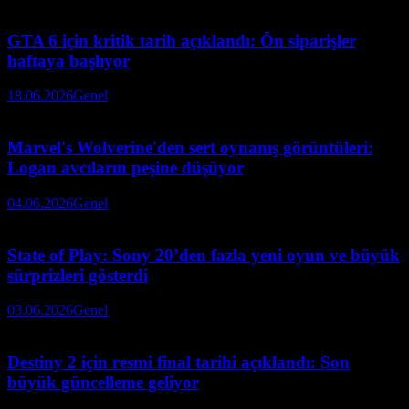
GTA 6 için kritik tarih açıklandı: Ön siparişler
haftaya başlıyor
18.06.2026
Genel
Marvel's Wolverine'den sert oynanış görüntüleri:
Logan avcıların peşine düşüyor
04.06.2026
Genel
State of Play: Sony 20’den fazla yeni oyun ve büyük
sürprizleri gösterdi
03.06.2026
Genel
Destiny 2 için resmi final tarihi açıklandı: Son
büyük güncelleme geliyor