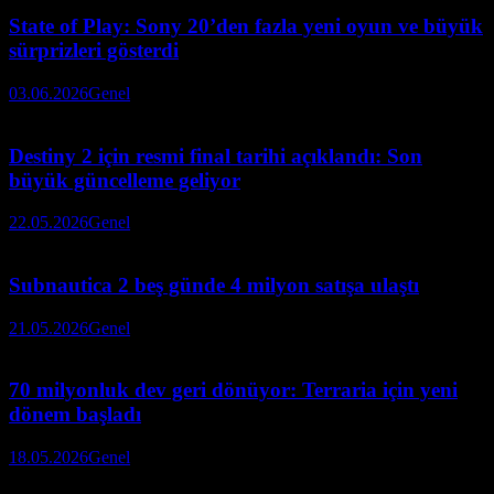
State of Play: Sony 20’den fazla yeni oyun ve büyük
sürprizleri gösterdi
03.06.2026
Genel
Destiny 2 için resmi final tarihi açıklandı: Son
büyük güncelleme geliyor
22.05.2026
Genel
Subnautica 2 beş günde 4 milyon satışa ulaştı
21.05.2026
Genel
70 milyonluk dev geri dönüyor: Terraria için yeni
dönem başladı
18.05.2026
Genel