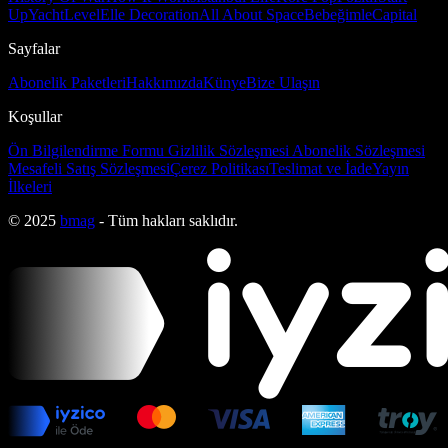
Up
Yacht
Level
Elle Decoration
All About Space
Bebeğimle
Capital
Sayfalar
Abonelik Paketleri
Hakkımızda
Künye
Bize Ulaşın
Koşullar
Ön Bilgilendirme Formu
Gizlilik Sözleşmesi
Abonelik Sözleşmesi
Mesafeli Satış Sözleşmesi
Çerez Politikası
Teslimat ve İade
Yayın
İlkeleri
© 2025
bmag
- Tüm hakları saklıdır.