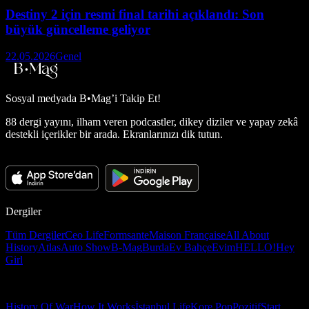
Destiny 2 için resmi final tarihi açıklandı: Son
büyük güncelleme geliyor
22.05.2026
Genel
Sosyal medyada
B•Mag’i Takip Et!
88 dergi yayını, ilham veren podcastler, dikey diziler ve yapay zekâ
destekli içerikler bir arada. Ekranlarınızı dik tutun.
Dergiler
Tüm Dergiler
Ceo Life
Formsante
Maison Française
All About
History
Atlas
Auto Show
B-Mag
Burda
Ev Bahçe
Evim
HELLO!
Hey
Girl
History Of War
How It Works
İstanbul Life
Kore Pop
Pozitif
Start