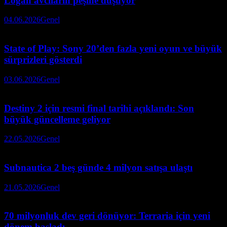
Logan avcıların peşine düşüyor
04.06.2026
Genel
State of Play: Sony 20’den fazla yeni oyun ve büyük
sürprizleri gösterdi
03.06.2026
Genel
Destiny 2 için resmi final tarihi açıklandı: Son
büyük güncelleme geliyor
22.05.2026
Genel
Subnautica 2 beş günde 4 milyon satışa ulaştı
21.05.2026
Genel
70 milyonluk dev geri dönüyor: Terraria için yeni
dönem başladı