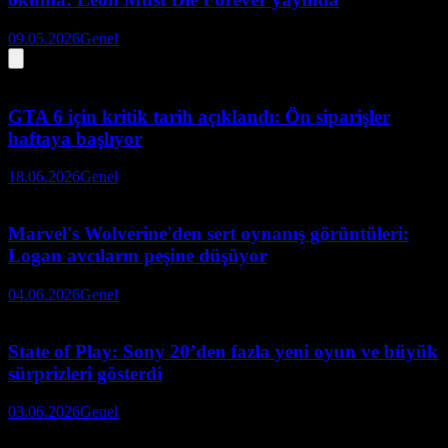
09.05.2026
Genel
GTA 6 için kritik tarih açıklandı: Ön siparişler
haftaya başlıyor
18.06.2026
Genel
Marvel's Wolverine'den sert oynanış görüntüleri:
Logan avcıların peşine düşüyor
04.06.2026
Genel
State of Play: Sony 20’den fazla yeni oyun ve büyük
sürprizleri gösterdi
03.06.2026
Genel