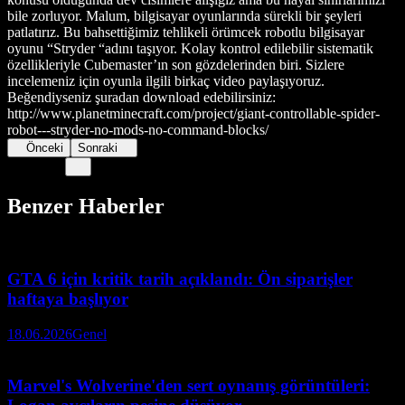
bile zorluyor. Malum, bilgisayar oyunlarında sürekli bir şeyleri
patlatırız. Bu bahsettiğimiz tehlikeli örümcek robotlu bilgisayar
oyunu “Stryder “adını taşıyor. Kolay kontrol edilebilir sistematik
özellikleriyle Cubemaster’ın son gözdelerinden biri. Sizlere
incelemeniz için oyunla ilgili birkaç video paylaşıyoruz.
Beğendiyseniz şuradan download edebilirsiniz:
http://www.planetminecraft.com/project/giant-controllable-spider-
robot---stryder-no-mods-no-command-blocks/
Önceki
Sonraki
Benzer Haberler
GTA 6 için kritik tarih açıklandı: Ön siparişler
haftaya başlıyor
18.06.2026
Genel
Marvel's Wolverine'den sert oynanış görüntüleri: