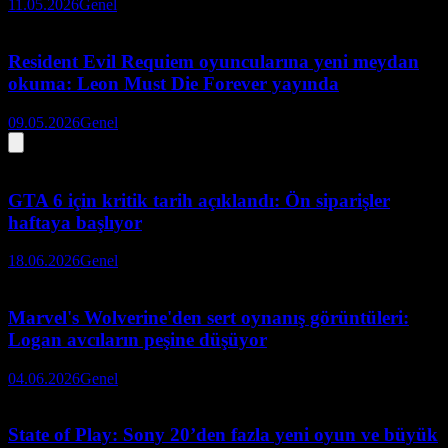
11.05.2026
Genel
Resident Evil Requiem oyuncularına yeni meydan
okuma: Leon Must Die Forever yayında
09.05.2026
Genel
GTA 6 için kritik tarih açıklandı: Ön siparişler
haftaya başlıyor
18.06.2026
Genel
Marvel's Wolverine'den sert oynanış görüntüleri:
Logan avcıların peşine düşüyor
04.06.2026
Genel
State of Play: Sony 20’den fazla yeni oyun ve büyük