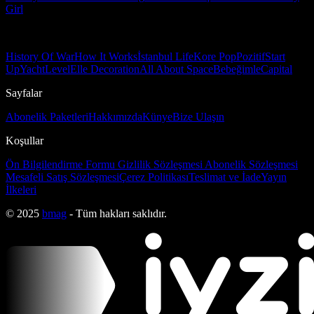
Girl
History Of War
How It Works
İstanbul Life
Kore Pop
Pozitif
Start
Up
Yacht
Level
Elle Decoration
All About Space
Bebeğimle
Capital
Sayfalar
Abonelik Paketleri
Hakkımızda
Künye
Bize Ulaşın
Koşullar
Ön Bilgilendirme Formu
Gizlilik Sözleşmesi
Abonelik Sözleşmesi
Mesafeli Satış Sözleşmesi
Çerez Politikası
Teslimat ve İade
Yayın
İlkeleri
© 2025
bmag
- Tüm hakları saklıdır.