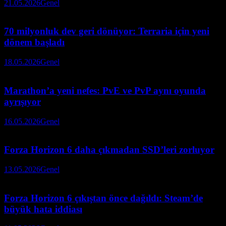
21.05.2026
Genel
70 milyonluk dev geri dönüyor: Terraria için yeni
dönem başladı
18.05.2026
Genel
Marathon’a yeni nefes: PvE ve PvP aynı oyunda
ayrışıyor
16.05.2026
Genel
Forza Horizon 6 daha çıkmadan SSD’leri zorluyor
13.05.2026
Genel
Forza Horizon 6 çıkıştan önce dağıldı: Steam’de
büyük hata iddiası