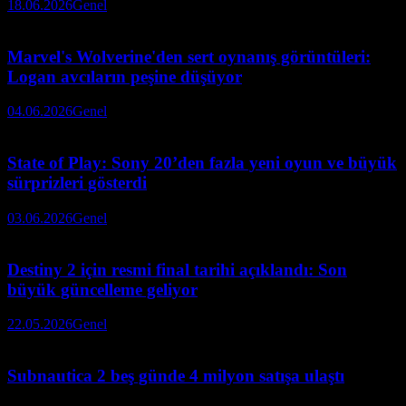
18.06.2026
Genel
Marvel's Wolverine'den sert oynanış görüntüleri:
Logan avcıların peşine düşüyor
04.06.2026
Genel
State of Play: Sony 20’den fazla yeni oyun ve büyük
sürprizleri gösterdi
03.06.2026
Genel
Destiny 2 için resmi final tarihi açıklandı: Son
büyük güncelleme geliyor
22.05.2026
Genel
Subnautica 2 beş günde 4 milyon satışa ulaştı