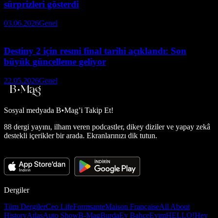
sürprizleri gösterdi
03.06.2026
Genel
Destiny 2 için resmi final tarihi açıklandı: Son
büyük güncelleme geliyor
22.05.2026
Genel
Sosyal medyada
B•Mag’i Takip Et!
88 dergi yayını, ilham veren podcastler, dikey diziler ve yapay zekâ
destekli içerikler bir arada. Ekranlarınızı dik tutun.
Dergiler
Tüm Dergiler
Ceo Life
Formsante
Maison Française
All About
History
Atlas
Auto Show
B-Mag
Burda
Ev Bahçe
Evim
HELLO!
Hey