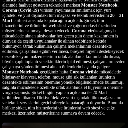
alanında faaliyet gösteren teknoloji markası
Monster Notebook,
Corona (Covid-19)
virüsün yayılmasını sınırlamak için yurt
içindeki ve yurt dışındaki tüm mağaza ve teknik servislerini
20 – 31
Mart
tarihleri arasında kapatacağını açıkladı. Şirket, tüm
hizmetlerini ve ürünlerini web sitesi ve çağrı merkezi üzerinden
müşterilerine sunmaya devam edecek.
Corona virüs
salgınıyla
mücadelede alınan aksiyonlar her geçen gün önem kazanırken iş
dünyası da çeşitli uygulamalar ile alınan tedbirlere katkıda
bulunuyor. Ortak kullanılan çalışma mekanlarının dezenfekte
edilmesi, çalışanlara eğitim verilmesi, bireysel hijyeni destekleyecek
dezenfeksiyon malzemelerinin ortak alanlarda konumlandırılması,
büyük çaplı toplantı ve etkinliklerin iptal edilmesi, çalışanların evden
çalışmaya yönlendirilmesi alınan önlemlerin başında geliyor.
Monster Notebook
geçtiğimiz hafta
Corona virüsle
mücadelede
bilgisayar klavyesi, telefon, mouse gibi sık kullanılan ürünlerin
dezenfekte edilmesinin önemine yönelik bilgilendirmede bulunmuş,
salgınla mücadelede özellikle ortak alanlarda el hijyeninin önemine
vurgu yapmıştı. Şirket bugün yapılan açıklama ile 20 Mart
tarihinden itibaren Türkiye’deki ve yurt dışındaki tüm mağazalarını
ve teknik servislerini geçici süreyle kapatacağını duyurdu. Bununla
birlikte şirket, tüm hizmetlerini ve ürünlerini web sitesi ve çağrı
merkezi üzerinden müşterilerine sunmaya devam edecek.