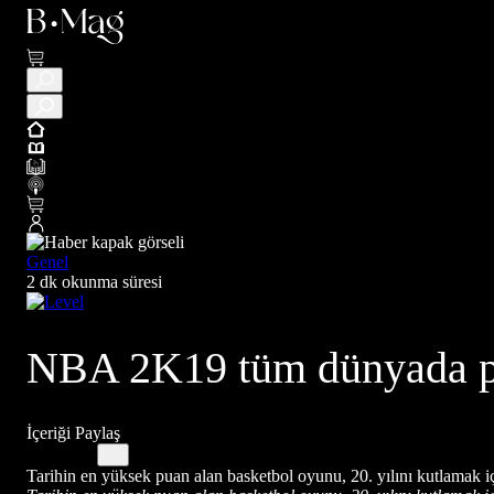
Genel
2 dk okunma süresi
NBA 2K19 tüm dünyada pi
İçeriği Paylaş
Tarihin en yüksek puan alan basketbol oyunu, 20. yılını kutlamak