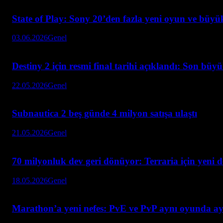
State of Play: Sony 20’den fazla yeni oyun ve büyük
03.06.2026
Genel
Destiny 2 için resmi final tarihi açıklandı: Son büy
22.05.2026
Genel
Subnautica 2 beş günde 4 milyon satışa ulaştı
21.05.2026
Genel
70 milyonluk dev geri dönüyor: Terraria için yeni 
18.05.2026
Genel
Marathon’a yeni nefes: PvE ve PvP aynı oyunda ay