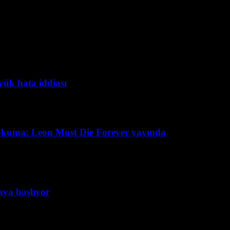
yük hata iddiası
okuma: Leon Must Die Forever yayında
taya başlıyor