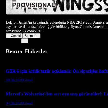
LeBron James’in kapağında bulunduğu NBA 2K19 20th Anniversar
eşyaları ve daha fazla özelliğiyle birlikte geliyor. Giannis Ante
https://nba.2k.com/2k19/
Önceki
Sonraki
Benzer Haberler
GTA 6 için kritik tarih açıklandı: Ön siparişler haf
18.06.2026
Genel
Marvel's Wolverine'den sert oynanış görüntüleri: L
04.06.2026
Genel