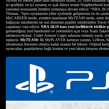
Tarihin en yüksek puan alan basketbol oyunu, 20. yılını kutlamak i
iyi grafikler, en iyi oynanış ve açık dünya temalı Neighborhood k
yansıtma konusunda limitleri zorlamaya devam ediyor. “NBA 2K19, V
Thomas, “Spor oyunlarının yıllar içerisinde gelişmesini en ön sıra
MyCAREER modu, yeniden tasarlanan MyTEAM modu, artan dinamikler
bağlayan müziklerini ise son dönemin popüler isimlerinden Travis
yaşatmayı vaat ediyor.
NBA 2K19 bazı yeni özelliklerle birlikte g
görmediğiniz özel hareketleri ve yetenekleri açın veya Team Takeov
istemeyeceksiniz. Under Armour Cages sahasına isminizi yazın, yen
toplayın.
MyTEAM:
İlk MyPLAYER kartınızı yaratın, LeBron, Ko
uluslararası fenomen olmaya kadar uzanan bir hikaye. Orijinal kar
oyuncuları, popülariteye bağlı kontrat ve yeni takım kimyası elemen