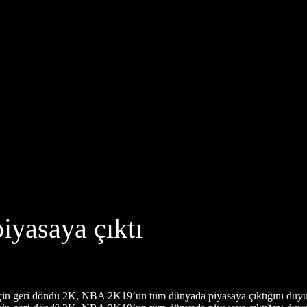
yasaya çıktı
 için geri döndü 2K, NBA 2K19’un tüm dünyada piyasaya çıktığını duyu