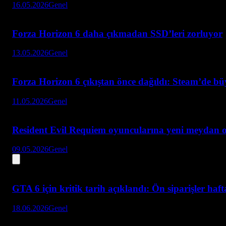
16.05.2026
Genel
Forza Horizon 6 daha çıkmadan SSD’leri zorluyor
13.05.2026
Genel
Forza Horizon 6 çıkıştan önce dağıldı: Steam’de bü
11.05.2026
Genel
Resident Evil Requiem oyuncularına yeni meydan 
09.05.2026
Genel
GTA 6 için kritik tarih açıklandı: Ön siparişler haf
18.06.2026
Genel