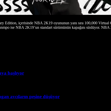
y Edition, içerisinde NBA 2K19 oyununun yanı sıra 100,000 Virtua
tokounmpo ise NBA 2K19’un standart sürümünün kapağını süslüyor. NBA 2
taya başlıyor
ogan avcıların peşine düşüyor