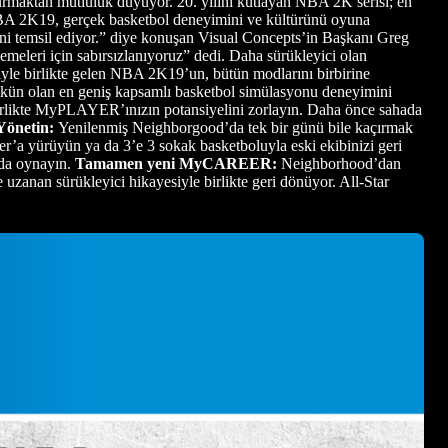
aktan mutluluk duyuyor. 20. yılını kutlayan NBA 2K serisi; en
. NBA 2K19, gerçek basketbol deneyimini ve kültürünü oyuna
ini temsil ediyor.” diye konuşan Visual Concepts’in Başkanı Greg
meleri için sabırsızlanıyoruz” dedi. Daha sürükleyici olan
le birlikte gelen NBA 2K19’un, bütün modlarını birbirine
mkün olan en geniş kapsamlı basketbol simülasyonu deneyimini
irlikte MyPLAYER’ınızın potansiyelini zorlayın. Daha önce sahada
Yönetin:
Yenilenmiş Neighborgood’da tek bir günü bile kaçırmak
r’a yürüyün ya da 3’e 3 sokak basketboluyla eski ekibinizi geri
rda oynayın.
Tamamen yeni MyCAREER:
Neighborhood’dan
anan sürükleyici hikayesiyle birlikte geri dönüyor. All-Star