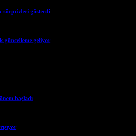
 sürprizleri gösterdi
ük güncelleme geliyor
dönem başladı
rışıyor