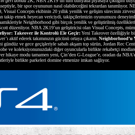
çin geri döndü
2K, NBA 2K19’un tüm dünyada piyasaya çıktığını duyurm
onseptiyle, bir spor oyununun nasıl olabileceğini tekrardan tanımlıyor
isual Concepts ekibinin 20 yıllık yenilik ve gelişim sürecinin zirves
dan takip etmek heyecan vericiydi, takipçilerimizin oyunumuzu deneyimle
iyle Neighborhood gibi birçok yenilik ve geliştirilmiş özellikleriy
 Scott düzenliyor. NBA 2K19’un geliştiricisi olan Visual Concepts, mü
eliyor:
Takeover ile Kontrolü Ele Geçir:
Yeni Takeover özelliğiyle b
er’ı aktif ederek takımınızın gücünü ortaya çıkarın.
Neighborhood’u 
i gündüz ve gece geçişleriyle sabah akşam top sürün, Jordan Rec Cente
be ve koleksiyonunuzdaki diğer oyuncularla birlikte rekabetçi modla
iyer hikaye modu tamamen yeni, Çin’den G-League’e, oradan da NBA’e uz
tleriyle birlikte parkeleri domine etmenize imkan sağlıyor.