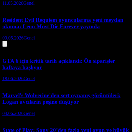
11.05.2026
Genel
Resident Evil Requiem oyuncularına yeni meydan
okuma: Leon Must Die Forever yayında
09.05.2026
Genel
GTA 6 için kritik tarih açıklandı: Ön siparişler
haftaya başlıyor
18.06.2026
Genel
Marvel's Wolverine'den sert oynanış görüntüleri:
Logan avcıların peşine düşüyor
04.06.2026
Genel
State of Play: Sony 20’den fazla yeni oyun ve büyük