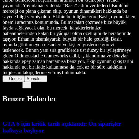
yayınladı. Yayınlanan videoda "Basir" adını verdikleri tılsımlı bir
merceği ön plana çıkaran ekip, oyunun dinamikleri hakkında bu
sayede bilgi vermiş oldu. Ekibin belirttiğine göre Basir, oyundaki en
önemli aracımız konumunda. Bulmacaları çözmede bize büyük
fayda sağlayacak olan bu mercek, karakterlerimize
babaannelerinden kalan bir yâdigar olma özelliğini de beraberinde
taşıyor. Erhan'ın tılsımlayarak, büyülü bir hale getirdiği Basir,
oyunda görünmeyen nesneleri ve kişileri gösterme görevi
üstlenecek. Bunun yanı sıra grafiklerde üst düzey bir iyileştirmeye
giden Oldmoustache Gameworks ekibi, ışıklandırma ve detaylar
hakkında epey zaman harcamışa benziyor. Ekip oyunun çıkış tarihi
hakkında net bir ifade kullanmasa da, çok az bir süre kaldığının
müjdesini takipçilerine vermiş bulunmakta.
Önceki
Sonraki
Benzer Haberler
GTA 6 için kritik tarih açıklandı: Ön siparişler
haftaya başlıyor