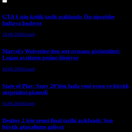
GTA 6 için kritik tarih açıklandı: Ön siparişler
haftaya başlıyor
18.06.2026
Genel
Marvel's Wolverine'den sert oynanış görüntüleri:
Logan avcıların peşine düşüyor
04.06.2026
Genel
State of Play: Sony 20’den fazla yeni oyun ve büyük
sürprizleri gösterdi
03.06.2026
Genel
Destiny 2 için resmi final tarihi açıklandı: Son
büyük güncelleme geliyor