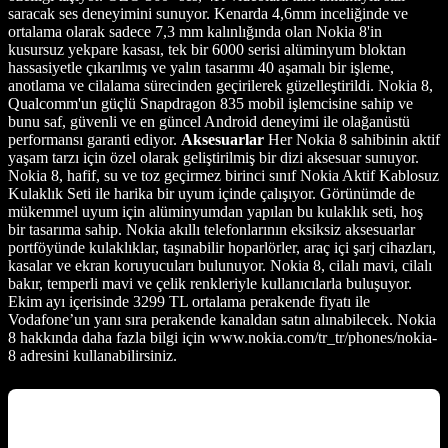
saracak ses deneyimini sunuyor. Kenarda 4,6mm inceliğinde ve
ortalama olarak sadece 7,3 mm kalınlığında olan Nokia 8'in
kusursuz yekpare kasası, tek bir 6000 serisi alüminyum bloktan
hassasiyetle çıkarılmış ve yalın tasarımı 40 aşamalı bir işleme,
anotlama ve cilalama sürecinden geçirilerek güzelleştirildi. Nokia 8,
Qualcomm'un güçlü Snapdragon 835 mobil işlemcisine sahip ve
bunu saf, güvenli ve en güncel Android deneyimi ile olağanüstü
performansı garanti ediyor.
Aksesuarlar
Her Nokia 8 sahibinin aktif
yaşam tarzı için özel olarak geliştirilmiş bir dizi aksesuar sunuyor.
Nokia 8, hafif, su ve toz geçirmez birinci sınıf Nokia Aktif Kablosuz
Kulaklık Seti ile harika bir uyum içinde çalışıyor. Görünümde de
mükemmel uyum için alüminyumdan yapılan bu kulaklık seti, hoş
bir tasarıma sahip. Nokia akıllı telefonlarının eksiksiz aksesuarlar
portföyünde kulaklıklar, taşınabilir hoparlörler, araç içi şarj cihazları,
kasalar ve ekran koruyucuları bulunuyor. Nokia 8, cilalı mavi, cilalı
bakır, temperli mavi ve çelik renkleriyle kullanıcılarla buluşuyor.
Ekim ayı içerisinde 3299 TL ortalama perakende fiyatı ile
Vodafone’un yanı sıra perakende kanaldan satın alınabilecek. Nokia
8 hakkında daha fazla bilgi için www.nokia.com/tr_tr/phones/nokia-
8 adresini kullanabilirsiniz.