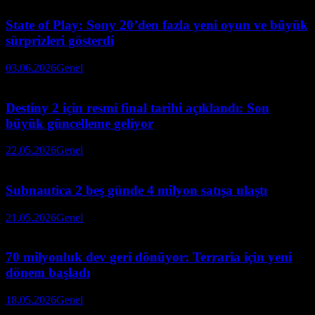
State of Play: Sony 20’den fazla yeni oyun ve büyük
sürprizleri gösterdi
03.06.2026
Genel
Destiny 2 için resmi final tarihi açıklandı: Son
büyük güncelleme geliyor
22.05.2026
Genel
Subnautica 2 beş günde 4 milyon satışa ulaştı
21.05.2026
Genel
70 milyonluk dev geri dönüyor: Terraria için yeni
dönem başladı
18.05.2026
Genel