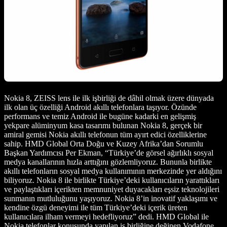
Nokia 8, ZEISS lens ile ilk işbirliği de dâhil olmak üzere dünyada
ilk olan üç özelliği Android akıllı telefonlara taşıyor. Özünde
performans ve temiz Android ile bugüne kadarki en gelişmiş
yekpare alüminyum kasa tasarımı bulunan Nokia 8, gerçek bir
amiral gemisi Nokia akıllı telefonun tüm ayırt edici özelliklerine
sahip. HMD Global Orta Doğu ve Kuzey Afrika’dan Sorumlu
Başkan Yardımcısı Per Ekman, “Türkiye’de görsel ağırlıklı sosyal
medya kanallarının hızla arttığını gözlemliyoruz. Bununla birlikte
akıllı telefonların sosyal medya kullanımının merkezinde yer aldığını
biliyoruz. Nokia 8 ile birlikte Türkiye’deki kullanıcıların yarattıkları
ve paylaştıkları içerikten memnuniyet duyacakları eşsiz teknolojileri
sunmanın mutluluğunu yaşıyoruz. Nokia 8’in inovatif yaklaşımı ve
kendine özgü deneyimi ile tüm Türkiye’deki içerik üreten
kullanıcılara ilham vermeyi hedefliyoruz” dedi. HMD Global ile
Nokia telefonlar konusunda yapılan iş birliğine değinen Vodafone