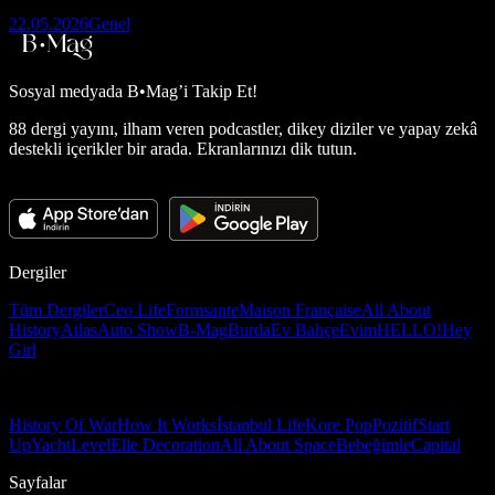
22.05.2026
Genel
Sosyal medyada
B•Mag’i Takip Et!
88 dergi yayını, ilham veren podcastler, dikey diziler ve yapay zekâ
destekli içerikler bir arada. Ekranlarınızı dik tutun.
Dergiler
Tüm Dergiler
Ceo Life
Formsante
Maison Française
All About
History
Atlas
Auto Show
B-Mag
Burda
Ev Bahçe
Evim
HELLO!
Hey
Girl
History Of War
How It Works
İstanbul Life
Kore Pop
Pozitif
Start
Up
Yacht
Level
Elle Decoration
All About Space
Bebeğimle
Capital
Sayfalar