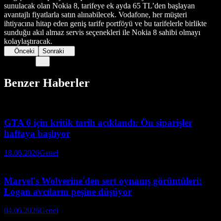
sunulacak olan Nokia 8, tarifeye ek ayda 65 TL’den başlayan
avantajlı fiyatlarla satın alınabilecek. Vodafone, her müşteri
ihtiyacına hitap eden geniş tarife portföyü ve bu tarifelerle birlikte
sunduğu akıl almaz servis seçenekleri ile Nokia 8 sahibi olmayı
kolaylaştıracak.
Önceki
Sonraki
Benzer Haberler
GTA 6 için kritik tarih açıklandı: Ön siparişler
haftaya başlıyor
18.06.2026
Genel
Marvel's Wolverine'den sert oynanış görüntüleri:
Logan avcıların peşine düşüyor
04.06.2026
Genel