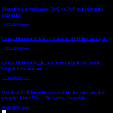
Marathon’a yeni nefes: PvE ve PvP aynı oyunda
ayrışıyor
16.05.2026
Genel
Forza Horizon 6 daha çıkmadan SSD’leri zorluyor
13.05.2026
Genel
Forza Horizon 6 çıkıştan önce dağıldı: Steam’de
büyük hata iddiası
11.05.2026
Genel
Resident Evil Requiem oyuncularına yeni meydan
okuma: Leon Must Die Forever yayında
09.05.2026
Genel