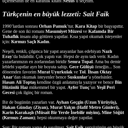
üçlemesinin de en karanlık kitabı
Nexus
’u seçelim.
Türkçenin en büyük lezzeti:
Sait Faik
1990’lardan sonrası
Orhan Pamuk
’tur.
Kara Kitap
bir başyapıttır.
Gene de son iki romanı
Masumiyet
Müzesi
ve
Kafamda
Bir
Tuhaflık
insanı alıp götüren yapıtlar. Kısa yapıt okumak isteyenler
için:
Kırmızı
Saçlı
Kadın
.
Neşeli, renkli, çılgınca bir yapıt arayanlar has edebiyatı
Nazlı
Eray
’da bulabilir. Çok yapıtı var. Hepsi de aynı tadı verir. Kadın
yazarlarımızın en zorlarından biridir
Semra
Topal
. Ama bu demir
leblebi yapıtlar ayrı bir boyuta sahip.
Gece
Gülüşü
örneğin... Son
dönemden favorim
Murat
Uyurkulak
ve
Tol
.
İhsan
Oktay
Anar
’dan okumak isteyenler bence
Suskunlar
’a yönelsinler.
Hasan
Ali
Toptaş
kendine özgü anlatımıyla yazıyor ve bence
Bin
Hüzünlü
Haz
mükemmel bir yapıt.
Ayfer Tunç
’un
Yeşil
Peri
Gecesi
çok ilginç bir roman.
Bir de bugünün yazarları var.
Ayhan
Geçgin (Uzun Yürüyüş),
Hakan Günday (Ziyan), Murat Yalçın (Hafif Metro Günleri),
Karin Karakaşlı (Müsait Bir Yerde İnebilir miyim), Mine Söğüt
(Kırmızı Zaman)
; hepsi okunmaya değer yapıtlar.
Son: Bir romanı varsa da sayılmaz,
Sait
Faik
yeryüzünün en büyük