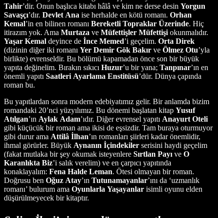
Tahir
’dir. Onun başlıca kitabı hâlâ ve kim ne derse desin
Yorgun
Savaşçı
’dır.
Devlet
Ana
ise herhalde en kötü romanı.
Orhan
Kemal
’in en bilinen romanı
Bereketli
Topraklar
Üzerinde
. Hiç
itirazım yok. Ama
Murtaza
ve
Müfettişler
Müfettişi
okunmalıdır.
Yaşar
Kemal
deyince de
İnce
Memed
’i geçelim.
Orta
Direk
(dizinin diğer iki romanı
Yer
Demir
Gök
Bakır
ve
Ölmez
Otu
’yla
birlikte) evrenseldir. Bu bölümü kapamadan önce son bir büyük
yapıta değinelim. Bırakın sıkıcı
Huzur
’u bir yana;
Tanpınar
’ın en
önemli yapıtı
Saatleri
Ayarlama
Enstitüsü
’dür. Dünya çapında
roman bu.
Bu yapıtlardan sonra modern edebiyatımız gelir. Bir anlamda bizim
romandaki 20’nci yüzyılımız. Bu dönemi başlatan kitap
Yusuf
Atılgan
’ın
Aylak
Adam
’ıdır. Diğer evrensel yapıtı
Anayurt
Oteli
gibi küçücük bir roman ama ikisi de eşsizdir. Tam buraya oturmuyor
gibi durur ama
Attilâ İlhan
’ın romanları şiirleri kadar önemlidir,
ihmal görürler. Büyük
Aynanın
İçindekiler
serisini haydi geçelim
(fakat mutlaka bir şey okumak isteyenlere
Sırtlan
Payı
ve
O
Karanlıkta
Biz
’i salık verelim) ve en çarpıcı yapıtında
konaklayalım:
Fena
Halde
Leman
. Ötesi olmayan bir roman.
Doğrusu ben
Oğuz
Atay
’ın
Tutunamayanlar
’ını da ‘uzmanlık
romanı’ bulurum ama
Oyunlarla
Yaşayanlar
isimli oyunu elden
düşürülmeyecek bir kitaptır.