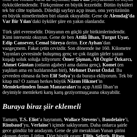
öykücülerindendir. Türkçeninse en büyük lezzetidir. Bütün öyküleri
tek bir ciltte toplandı. Dilediği sayfayı açıp insan, onu yeryüzünün
en büyük nimetlerinden biri olarak okuyabilir. Gene de
Alemdağ’da
Var
Bir
Yılan
’daki öyküler şiire en yakın olanlarıdır.
Türk şiiri evrenseldir. Dünyanın en güçlü şiir birikimlerindendir.
Kimi isterseniz okuyun. Gene de ben
Attilâ İlhan, Turgut Uyar,
Edip Cansever, Cemal Süreya
derim.
Ece Ayhan
’dan
vazgeçmem. Fakat çetin cevizdir. Son dönemde ise 160. Kilometre
Yayınları çevresinde buluşmuş genç ve çok özgün şiirler yazan
kuşağı soluk soluğa izliyorum:
Ömer Şişman, Ali Özgür Özkarcı,
Ahmet Güntan
(onların ağabeyi ama daima genç),
Komet
(en
yaşlıları ama en hızlılarından biri),
Mehmet Davut Özdal
. Bu
çevreden olmasa da ben
Elif
Sofya
’yı da buraya ekliyorum. Tek bir
kitap mı? O zaman herkes büyük
Nâzım
Hikmet
’in
Memleketimden
İnsan
Manzaraları
’nı açıp Attilâ İlhan’ın
deyimiyle memleketi karış karış geziyormuşçasına okuyabilir.
Buraya biraz şiir eklemeli
Tamam,
T.S. Eliot
’a hayranım,
Wallace
Stevens
’ı,
Baudelaire
’i,
Rimbaud
’yu,
Verlaine
’i içimde saklıyorum. Daha onlarca şairle
gece gündüz bir aradayım. Gene de şiir meraklıları Yunan şiirini
okusun derim. Lütfen. Dört büyük ozanı;
Elitis
,
Seferis
,
Ritsos
,