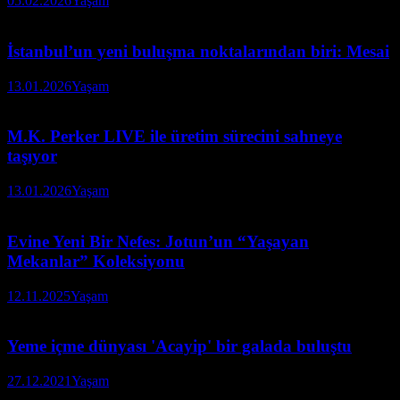
05.02.2026
Yaşam
İstanbul’un yeni buluşma noktalarından biri: Mesai
13.01.2026
Yaşam
M.K. Perker LIVE ile üretim sürecini sahneye
taşıyor
13.01.2026
Yaşam
Evine Yeni Bir Nefes: Jotun’un “Yaşayan
Mekanlar” Koleksiyonu
12.11.2025
Yaşam
Yeme içme dünyası 'Acayip' bir galada buluştu
27.12.2021
Yaşam