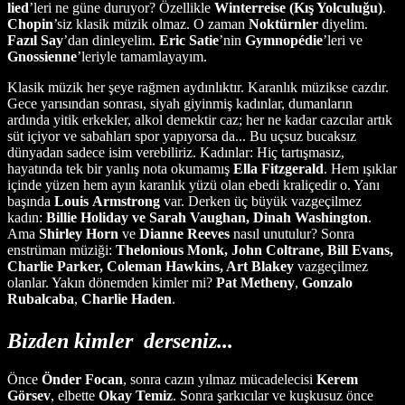
lied
’leri ne güne duruyor? Özellikle
Winterreise
(Kış Yolculuğu)
.
Chopin
’siz klasik müzik olmaz. O zaman
Noktürnler
diyelim.
Fazıl Say
’dan dinleyelim.
Eric Satie
’nin
Gymnopédie
’leri ve
Gnossienne
’leriyle tamamlayayım.
Klasik müzik her şeye rağmen aydınlıktır. Karanlık müzikse cazdır.
Gece yarısından sonrası, siyah giyinmiş kadınlar, dumanların
ardında yitik erkekler, alkol demektir caz; her ne kadar cazcılar artık
süt içiyor ve sabahları spor yapıyorsa da... Bu uçsuz bucaksız
dünyadan sadece isim verebiliriz. Kadınlar: Hiç tartışmasız,
hayatında tek bir yanlış nota okumamış
Ella
Fitzgerald
. Hem ışıklar
içinde yüzen hem ayın karanlık yüzü olan ebedi kraliçedir o. Yanı
başında
Louis
Armstrong
var. Derken üç büyük vazgeçilmez
kadın:
Billie Holiday ve Sarah Vaughan, Dinah Washington
.
Ama
Shirley
Horn
ve
Dianne
Reeves
nasıl unutulur? Sonra
enstrüman müziği:
Thelonious Monk, John Coltrane, Bill Evans,
Charlie Parker, Coleman Hawkins, Art Blakey
vazgeçilmez
olanlar. Yakın dönemden kimler mi?
Pat
Metheny
,
Gonzalo
Rubalcaba
,
Charlie
Haden
.
Bizden kimler
derseniz...
Önce
Önder Focan
, sonra cazın yılmaz mücadelecisi
Kerem
Görsev
, elbette
Okay Temiz
. Sonra şarkıcılar ve kuşkusuz önce