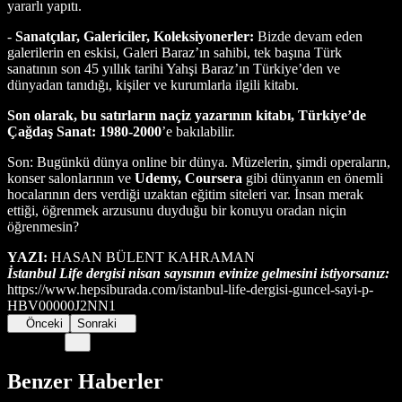
yararlı yapıtı.
-
Sanatçılar, Galericiler, Koleksiyonerler:
Bizde devam eden
galerilerin en eskisi, Galeri Baraz’ın sahibi, tek başına Türk
sanatının son 45 yıllık tarihi Yahşi Baraz’ın Türkiye’den ve
dünyadan tanıdığı, kişiler ve kurumlarla ilgili kitabı.
Son olarak, bu satırların naçiz yazarının kitabı, Türkiye’de
Çağdaş Sanat: 1980-2000
’e bakılabilir.
Son: Bugünkü dünya online bir dünya. Müzelerin, şimdi operaların,
konser salonlarının ve
Udemy, Coursera
gibi dünyanın en önemli
hocalarının ders verdiği uzaktan eğitim siteleri var. İnsan merak
ettiği, öğrenmek arzusunu duyduğu bir konuyu oradan niçin
öğrenmesin?
YAZI:
HASAN BÜLENT KAHRAMAN
İstanbul Life dergisi nisan sayısının evinize gelmesini istiyorsanız:
https://www.hepsiburada.com/istanbul-life-dergisi-guncel-sayi-p-
HBV00000J2NN1
Önceki
Sonraki
Benzer Haberler