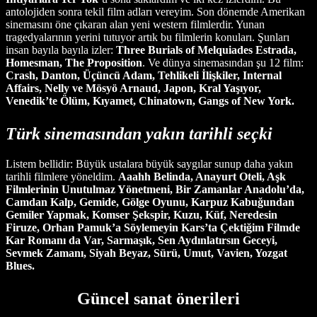
antolojiden sonra tekil film adları vereyim. Son dönemde Amerikan
sinemasını öne çıkaran alan yeni western filmlerdir. Yunan
tragedyalarının yerini tutuyor artık bu filmlerin konuları. Şunları
insan bayıla bayıla izler:
Three Burials of Melquiades Estrada,
Homesman, The Proposition
. Ve dünya sinemasından şu 12 film:
Crash, Danton, Üçüncü Adam, Tehlikeli İlişkiler, Internal
Affairs, Nelly ve Mösyö Arnaud, Japon, Kral Yaşıyor,
Venedik’te Ölüm, Kıyamet, Chinatown, Gangs of New York.
Türk sinemasından yakın tarihli seçki
Listem bellidir: Büyük ustalara büyük saygılar sunup daha yakın
tarihli filmlere yöneldim.
Aaahh Belinda, Anayurt Oteli, Aşk
Filmlerinin Unutulmaz Yönetmeni, Bir Zamanlar Anadolu’da,
Camdan Kalp, Gemide, Gölge Oyunu, Karpuz Kabuğundan
Gemiler Yapmak, Komser Şekspir, Kuzu, Küf, Neredesin
Firuze, Orhan Pamuk’a Söylemeyin Kars’ta Çektiğim Filmde
Kar Romanı da Var, Sarmaşık, Sen Aydınlatırsın Geceyi,
Sevmek Zamanı, Siyah Beyaz, Sürü, Umut, Vavien, Yozgat
Blues.
Güncel sanat önerileri