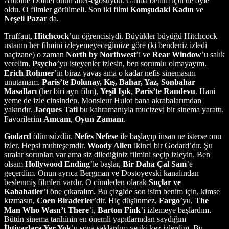
Antoine Doinel onun alter-egosuydu. Galiba benim için de öyle
oldu. O filmler görülmeli. Son iki filmi
Komşudaki Kadın
ve
Neşeli
Pazar
da.
Truffaut,
Hitchcock
’un öğrencisiydi. Büyükler büyüğü Hitchcock
ustanın her filmini izleyemeyeceğimize göre (ki bendeniz izledi
naçizane) o zaman
North by Northwest
’i ve
Rear Window
’u salık
verelim.
Psycho
’yu isteyenler izlesin, ben sorumlu olmayayım.
Erich Rohmer
’in biraz yavaş ama o kadar nefis sinemasını
unutamam.
Paris’te Dolunay, Kış, Bahar, Yaz, Sonbahar
Masalları
(her biri ayrı film),
Yeşil
Işık
,
Paris’te Randevu
. Hani
yeme de izle cinsinden. Monsieur Hulot bana akrabalarımdan
yakındır.
Jacques
Tati
bu kahramanıyla mucizevi bir sinema yarattı.
Favorilerim
Amcam
,
Oyun Zamanı
.
Godard
ölümsüzdür.
Nefes
Nefese
ile başlayıp insan ne isterse onu
izler. Hepsi muhteşemdir.
Woody Allen
ikinci bir Godard’dır. Şu
sıralar sorunları var ama siz dilediğiniz filmini seçip izleyin. Ben
olsam
Hollywood
Ending
’le başlar,
Bir Daha Çal Sam
’e
geçerdim. Onun ayrıca Bergman ve Dostoyevski kanalından
beslenmiş filmleri vardır. O cümleden olarak
Suçlar ve
Kabahatler
’i öne çıkaralım. Bu çizgide son isim benim için, kimse
kızmasın,
Coen Biraderler
’dir. Hiç düşünmez,
Fargo
’yu,
The
Man Who Wasn’t There
’i,
Barton Fink
’i izlemeye başlardım.
Bütün sinema tarihinin en önemli yapıtlarından saydığım
İhtiyarlara Yer Yok
’u sona saklardım ve iki kez izlerdim. Bu