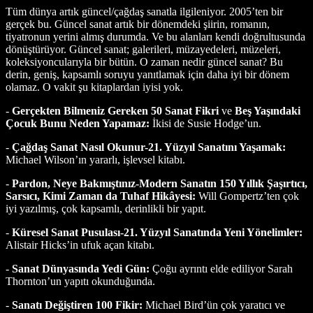
Tüm dünya artık güncel/çağdaş sanatla ilgileniyor. 2005’ten bir
gerçek bu. Güncel sanat artık bir dönemdeki şiirin, romanın,
tiyatronun yerini almış durumda. Ve bu alanları kendi doğrultusunda
dönüştürüyor. Güncel sanat; galerileri, müzayedeleri, müzeleri,
koleksiyoncularıyla bir bütün. O zaman nedir güncel sanat? Bu
derin, geniş, kapsamlı soruyu yanıtlamak için daha iyi bir dönem
olamaz. O vakit şu kitaplardan iyisi yok.
-
Gerçekten Bilmeniz Gereken 50 Sanat Fikri
ve
Beş Yaşındaki
Çocuk Bunu Neden Yapamaz:
İkisi de Susie Hodge’un.
-
Çağdaş Sanat Nasıl Okunur-21. Yüzyıl Sanatını Yaşamak:
Michael Wilson’ın yararlı, işlevsel kitabı.
-
Pardon, Neye Bakmıştınız-Modern Sanatın 150 Yıllık Şaşırtıcı,
Sarsıcı, Kimi Zaman da Tuhaf Hikâyesi:
Will Gompertz’ten çok
iyi yazılmış, çok kapsamlı, derinlikli bir yapıt.
-
Küresel Sanat Pusulası-21. Yüzyıl Sanatında Yeni Yönelimler:
Alistair Hicks’in ufuk açan kitabı.
-
Sanat Dünyasında Yedi Gün:
Çoğu ayrıntı elde ediliyor Sarah
Thornton’un yapıtı okunduğunda.
-
Sanatı Değiştiren 100 Fikir:
Michael Bird’ün çok yaratıcı ve