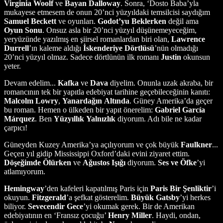
Virginia
Woolf
ve
Bayan
Dalloway
. Sonra, ‘Dosto Baba’yla
mukayese etmesem de onun 20’nci yüzyıldaki temsilcisi saydığım
Samuel
Beckett
ve oyunları.
Godot’yu
Beklerken
değil ama
Oyun
Sonu
. Onsuz asla bir 20’nci yüzyıl düşünemeyeceğim,
yeryüzünde yazılmış en şiirsel romanlardan biri olan,
Lawrence
Durrell
’ın kaleme aldığı
İskenderiye
Dörtlüsü
’nün olmadığı
20’nci yüzyıl olmaz. Sadece dörtlünün ilk romanı
Justin
okunsun
yeter.
Devam edelim...
Kafka
ve
Dava
diyelim. Onunla uzak akraba, bir
romancının tek bir yapıtla edebiyat tarihine geçebileceğinin kanıtı:
Malcolm
Lowry
,
Yanardağın
Altında
. Güney Amerika’da geçer
bu roman. Hemen o ülkeden bir yapıt önerelim:
Gabriel
García
Márquez
. Ben
Yüzyıllık
Yalnızlık
diyorum. Adı bile ne kadar
çarpıcı!
Güneyden Kuzey Amerika’ya açılıyorum ve çok büyük
Faulkner
...
Geçen yıl gidip Mississippi Oxford’daki evini ziyaret ettim.
Döşeğimde
Ölürken
ve
Ağustos
Işığı
diyorum.
Ses
ve Öfke
’yi
atlamıyorum.
Hemingway
’den kafeleri kapatılmış Paris için
Paris
Bir Şenliktir
’i
okuyun.
Fitzgerald
’a şefkat gösterelim.
Büyük
Gatsby
’yi herkes
biliyor.
Sevecendir
Gece
’yi okumak gerek. Bir de Amerikan
edebiyatının en ‘Fransız çocuğu’
Henry
Miller
. Haydi, ondan,