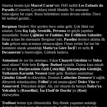
Sinema benim için
Marcel Carné
’nin 1945 tarihli
Les Enfants du
Paradis
(Cennetin Çocukları) isimli filmidir. Ne ararsanız
bulacağınız bir yapıt. Bunu belirttikten sonra devam edelim. Önce
bir tarihsel gezinti...
Bergman
filmleri: Her şeyden önce onlar gelir. Çok filmi var
ustanın. Ama
Kış Işığı, Sessizlik, Persona
en güçlü yapıtları
arasındadır. Sonra
Çığlıklar ve Fısıltılar, Bir Evlilikten Sahneler
.
Biraz acıtan bir sinemadır Bergman’ınki.
Pasolini
deyince aklıma ilk
Salo
geliyor ama acımasız olmayacağım. Onun yerine İsa’nın bir
komünist olarak anlatıldığı
Matta’ya Göre İncil
’i ve nefis
Il
Decameron
’u önereceğim. Gülmek bedava.
Antonioni
de zor bir sinemacı. Fakat
Cinayeti
Gördüm
ve
Yolcu
nasıl atlanır? Hele hele
Eclipse
.
Buñuel
eşsizdir. Daima kara mizah
ve her şey.
Burjuvazinin Gizli Çekiciliği
,
Hizmetçinin
Günlüğü
,
Tutkunun
Karanlık
Nesnesi
önde gelir. Bunlara unutulmaz
Gündüz Güzeli
’ni ekleyelim. Dostum
Catherine Deneuve
’ü sağlık
dileyerek selamlayalım.
Fellini
’yi mi unutacağım?
Dolce
Vita
ve
Amarcord
. Dünyalara değer. Ah, yer olsaydı da buraya
İtalya’ya
Yolculuk
’u (
Rossellini
),
İsa Eboli’de Durdu
’yu (
Rosi
)
ekleseydim.
Truffaut
benim için ölümsüzdür. Beş filmde yaşamını anlattığı