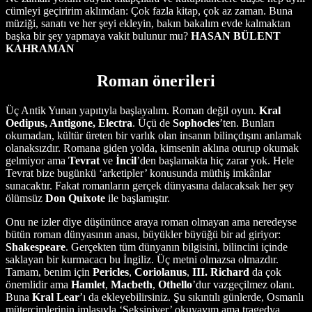
cümleyi geçiririm aklımdan: Çok fazla kitap, çok az zaman. Buna
müziği, sanatı ve her şeyi ekleyin, bakın bakalım evde kalmaktan
başka bir şey yapmaya vakit bulunur mu?
HASAN BÜLENT
KAHRAMAN
Roman önerileri
Üç Antik Yunan yapıtıyla başlayalım. Roman değil oyun.
Kral
Oedipus, Antigone, Electra
. Üçü de
Sophocles
’ten. Bunları
okumadan, kültür üreten bir varlık olan insanın bilinçdışını anlamak
olanaksızdır. Romana giden yolda, kimsenin aklına oturup okumak
gelmiyor ama
Tevrat
ve
İncil
’den başlamakta hiç zarar yok. Hele
Tevrat bize bugünkü ‘arketipler’ konusunda müthiş imkânlar
sunacaktır. Fakat romanların gerçek dünyasına dalacaksak her şey
ölümsüz
Don
Quixote
ile başlamıştır.
Onu ne izler diye düşününce araya roman olmayan ama neredeyse
bütün roman dünyasının anası, büyükler büyüğü bir ad giriyor:
Shakespeare
. Gerçekten tüm dünyanın bilgisini, bilincini içinde
saklayan bir kurmacacı bu İngiliz. Üç metni olmazsa olmazdır.
Tamam, benim için
Pericles
,
Coriolanus
,
III. Richard
da çok
önemlidir ama
Hamlet
,
Macbeth
,
Othello
’dur vazgeçilmez olanı.
Buna
Kral
Lear
’ı da ekleyebilirsiniz. Şu sıkıntılı günlerde, Osmanlı
mütercimlerinin imlasıyla ‘Şeksipiyer’ okuyayım ama tragedya