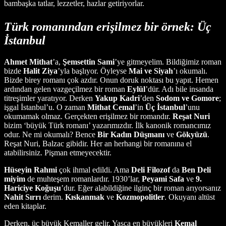
bambaşka tatlar, lezzetler, hazlar getiriyorlar.
Türk romanından erişilmez bir örnek: Üç
İstanbul
Ahmet Mithat
’a,
Şemsettin
Sami
’ye gitmeyelim. Bildiğimiz roman
bizde
Halit
Ziya
’yla başlıyor. Öyleyse
Mai
ve Siyah
’ı okumalı.
Bizde birey romanı çok azdır. Onun doruk noktası bu yapıt. Hemen
ardından gelen vazgeçilmez bir roman
Eylül
’dür. Adı bile insanda
titreşimler yaratıyor. Derken
Yakup
Kadri
’den
Sodom
ve
Gomore
;
işgal İstanbul’u. O zaman
Mithat
Cemal
’in
Üç İstanbul
’unu
okumamak olmaz. Gerçekten erişilmez bir romandır.
Reşat
Nuri
bizim ‘büyük Türk romanı’ yazarımızdır. İlk kanonik romancımız
odur. Ne mi okumalı? Bence
Bir
Kadın
Düşmanı
ve
Gökyüzü
.
Reşat Nuri, Balzac gibidir. Her an herhangi bir romanına el
atabilirsiniz. Pişman etmeyecektir.
Hüseyin Rahmi
çok ihmal edildi. Ama
Deli
Filozof
da
Ben
Deli
miyim
de muhteşem romanlardır. 1930’lar,
Peyami
Safa
ve
9.
Hariciye Koğuşu
’dur. Eğer alabildiğine ilginç bir roman arıyorsanız
Nahit
Sırrı
derim.
Kıskanmak
ve
Kozmopolitler
. Okuyanı altüst
eden kitaplar.
Derken, üç büyük Kemaller gelir. Yaşça en büyükleri
Kemal