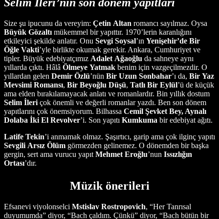
Selim İleri’nin son dönem yapıtları
Size şu ipucunu da vereyim:
Çetin
Altan
romancı sayılmaz. Oysa
Büyük
Gözaltı
mükemmel bir yapıttır. 1970’lerin karanlığını
etkileyici şekilde anlatır. Onu
Sevgi
Soysal
’ın
Yenişehir’de
Bir
Öğle
Vakti
’yle birlikte okumak gerekir. Ankara, Cumhuriyet ve
tipler. Büyük edebiyatçımız
Adalet
Ağaoğlu
da sahneye aynı
yıllarda çıktı. Hâlâ
Ölmeye
Yatmak
benim için vazgeçilmezdir. O
yıllardan gelen
Demir
Özlü
’nün
Bir
Uzun
Sonbahar
’ı da,
Bir
Yaz
Mevsimi
Romansı
,
Bir
Beyoğlu
Düşü
,
Tatlı
Bir
Eylül
’ü de küçük
ama elden bırakılamayacak anlatı ve romanlardır. Bin yıllık dostum
Selim İleri
çok önemli ve değerli romanlar yazdı. Ben son dönem
yapıtlarını çok önemsiyorum. Bilhassa
Cemil Şevket Bey, Aynalı
Dolaba İki El Revolver
’i. Son yapıtı
Kumkuma
bir edebiyat ağıtı.
Latife
Tekin
’i anmamak olmaz. Şaşırtıcı, garip ama çok ilginç yapıtı
Sevgili
Arsız
Ölüm
görmezden gelinemez. O dönemden bir başka
gergin, sert ama vurucu yapıt
Mehmet
Eroğlu
’nun
Issızlığın
Ortası
’dır.
Müzik önerileri
Efsanevi viyolonselci
Mstislav Rostropovich
, “Her Tanrısal
duyumumda” diyor, “Bach çaldım. Çünkü” diyor, “Bach bütün bir