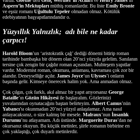
vardır.
Goethe
’den
Genç
Werther’in
Acıları
ve
Henry
James
’in
Aspern’in
Mektupları
müthiş romanlardır. Bu liste
Emily
Bronte
ve eşsiz romanı
Uğultulu
Tepeler
olmadan olmaz. Kötülük
edebiyatının başyapıtlarındandır o.
Yüzyıllık Yalnızlık; adı bile ne kadar
çarpıcı!
Harold
Bloom
’un ‘aristokratik çağ’ dediği dönemi bitirip roman
tarihinde bambaşka bir dönem olan 20’nci yüzyıla gelelim. Sanılanın
tersine çok zengin bir çağdır roman açısından. Muhteşem yapıtlar
vardır. Modernist roman, okuması, anlaması, kavraması çok zor bir
alandır. Deneyselliğe açılır.
James Joyce
’un
Ulysses
’i onların
başında gelir. Kimseye önerecek halim yok. Ama anmadan olmaz.
Çok çılgın, çok farklı, akıl almaz bir yapıt arıyorsanız
George
Bataille
’ın
Gözün
Hikâyesi
ile başlayalım. Gözlerinizi
yuvalarından oynatacağını baştan belirteyim.
Albert Camus
’nün
Yabancı
’sı okunmadan 20’nci yüzyıl anlaşılamaz. Ama nasıl
anlayacaksınız, o size kalmış bir mesele.
Malraux
’nun
İnsanlık
Durumu
’nu atlayamam. Adı üstünde.
Marguerite
Duras
’dan ne
okursanız okuyun. Bu küçük metinler, şiirle romanın birbirine en
çok yaklaştığı, çok duyarlı metinlerdir.