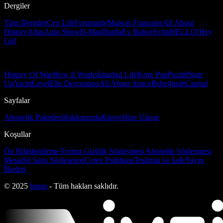
Dergiler
Tüm Dergiler
Ceo Life
Formsante
Maison Française
All About
History
Atlas
Auto Show
B-Mag
Burda
Ev Bahçe
Evim
HELLO!
Hey
Girl
History Of War
How It Works
İstanbul Life
Kore Pop
Pozitif
Start
Up
Yacht
Level
Elle Decoration
All About Space
Bebeğimle
Capital
Sayfalar
Abonelik Paketleri
Hakkımızda
Künye
Bize Ulaşın
Koşullar
Ön Bilgilendirme Formu
Gizlilik Sözleşmesi
Abonelik Sözleşmesi
Mesafeli Satış Sözleşmesi
Çerez Politikası
Teslimat ve İade
Yayın
İlkeleri
© 2025
bmag
- Tüm hakları saklıdır.