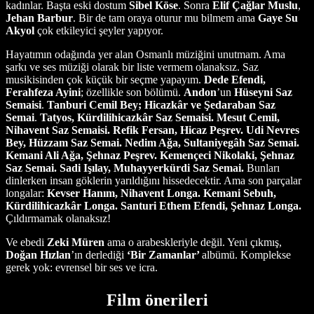
kadınlar. Başta eski dostum
Sibel
Köse
. Sonra
Elif
Çağlar
Muslu
,
Jehan
Barbur
. Bir de tam oraya oturur mu bilmem ama
Gaye
Su
Akyol
çok etkileyici şeyler yapıyor.
Hayatımın odağında yer alan Osmanlı müziğini unutmam. Ama
şarkı ve ses müziği olarak bir liste vermem olanaksız. Saz
musikisinden çok küçük bir seçme yapayım.
Dede Efendi,
Ferahfeza Ayini
; özellikle son bölümü.
Andon
’un
Hüseyni Saz
Semaisi
.
Tanburi Cemil Bey; Hicazkâr ve Şedaraban Saz
Semai
.
Tatyos, Kürdilihicazkâr Saz Semaisi. Mesut Cemil,
Nihavent Saz Semaisi. Refik Fersan, Hicaz Peşrev. Udi Nevres
Bey, Hüzzam Saz Semai. Nedim Ağa, Sultaniyegâh Saz Semai.
Kemani Ali Ağa, Şehnaz Peşrev. Kemençeci Nikolaki, Şehnaz
Saz Semai. Sadi Işılay, Muhayyerkürdi Saz Semai.
Bunları
dinlerken insan göklerin yarıldığını hissedecektir. Ama son parçalar
longalar:
Kevser Hanım, Nihavent Longa. Kemani Sebuh,
Kürdilihicazkâr Longa. Santuri Ethem Efendi, Şehnaz Longa.
Çıldırmamak olanaksız!
Ve ebedi
Zeki Müren
ama o arabeskleriyle değil. Yeni çıkmış,
Doğan Hızlan
’ın derlediği
‘Bir Zamanlar’
albümü. Komplekse
gerek yok: evrensel bir ses ve icra.
Film önerileri