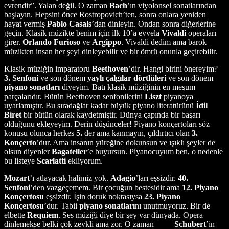
evrendir”. Yalan değil. O zaman
Bach
’ın viyolonsel sonatlarından
başlayın. Hepsini önce Rostropovich’ten, sonra onlara yeniden
hayat vermiş
Pablo Casals
’dan dinleyin. Ondan sonra diğerlerine
geçin. Klasik müzikte benim için ilk 10’a evvela
Vivaldi
operaları
girer.
Orlando
Furioso
ve
Argippo
. Vivaldi dedim ama barok
müzikten insan her şeyi dinleyebilir ve bir ömrü onunla geçirebilir.
Klasik müziğin imparatoru
Beethoven
’dir. Hangi birini önereyim?
3. Senfoni
ve son dönem
yaylı çalgılar dörtlüleri
ve son dönem
piyano sonatları
diyeyim. Batı klasik müziğinin en meşum
parçalarıdır. Bütün Beethoven senfonilerini
Liszt
piyanoya
uyarlamıştır. Bu sıradağlar kadar büyük piyano literatürünü
İdil
Biret
bir bütün olarak kaydetmiştir. Dünya çapında bir başarı
olduğunu ekleyeyim. Derin düşünceler! Piyano konçertoları söz
konusu olunca herkes
5.
der ama kanmayın, çıldırtıcı olan
3.
Konçerto
’dur. Ama insanın yüreğine dokunsun ve ışıklı şeyler de
olsun diyenler
Bagateller
’e buyursun. Piyanocuyum ben, o nedenle
bu listeye
Scarlatti
ekliyorum.
Mozart
’ı atlayacak halimiz yok.
Adagio
’ları eşsizdir.
40.
Senfoni
’den vazgeçemem. Bir çocuğun bestesidir ama
12. Piyano
Konçertosu
eşsizdir. İşin doruk noktasıysa
23. Piyano
Konçertosu
’dur. Tabii
piyano sonatları
nı unutmuyoruz. Bir de
elbette
Requiem
. Ses müziği diye bir şey var dünyada. Opera
dinlemekse belki çok zevkli ama zor. O zaman
Schubert
’in