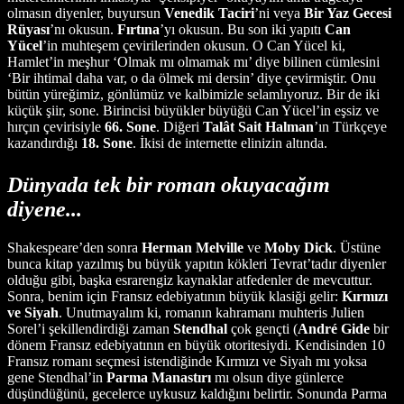
olmasın diyenler, buyursun
Venedik
Taciri
’ni veya
Bir Yaz
Gecesi
Rüyası
’nı okusun.
Fırtına
’yı okusun. Bu son iki yapıtı
Can
Yücel
’in muhteşem çevirilerinden okusun. O Can Yücel ki,
Hamlet’in meşhur ‘Olmak mı olmamak mı’ diye bilinen cümlesini
‘Bir ihtimal daha var, o da ölmek mi dersin’ diye çevirmiştir. Onu
bütün yüreğimiz, gönlümüz ve kalbimizle selamlıyoruz. Bir de iki
küçük şiir, sone. Birincisi büyükler büyüğü Can Yücel’in eşsiz ve
hırçın çevirisiyle
66. Sone
. Diğeri
Talât
Sait
Halman
’ın Türkçeye
kazandırdığı
18. Sone
. İkisi de internette elinizin altında.
Dünyada tek bir roman okuyacağım
diyene...
Shakespeare’den sonra
Herman
Melville
ve
Moby
Dick
. Üstüne
bunca kitap yazılmış bu büyük yapıtın kökleri Tevrat’tadır diyenler
olduğu gibi, başka esrarengiz kaynaklar atfedenler de mevcuttur.
Sonra, benim için Fransız edebiyatının büyük klasiği gelir:
Kırmızı
ve
Siyah
. Unutmayalım ki, romanın kahramanı muhteris Julien
Sorel’i şekillendirdiği zaman
Stendhal
çok gençti (
André
Gide
bir
dönem Fransız edebiyatının en büyük otoritesiydi. Kendisinden 10
Fransız romanı seçmesi istendiğinde Kırmızı ve Siyah mı yoksa
gene Stendhal’in
Parma
Manastırı
mı olsun diye günlerce
düşündüğünü, gecelerce uykusuz kaldığını belirtir. Sonunda Parma