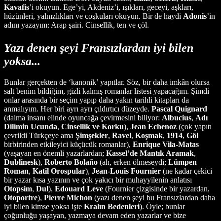
Kavafis
’i okuyun. Ege’yi, Akdeniz’i, ışıkları, geceyi, aşkları,
hüzünleri, yalnızlıkları ve coşkuları okuyun. Bir de haydi
Adonis
’in
adını yazayım: Arap şairi. Cinsellik, ten ve çöl.
Yazı denen şeyi Fransızlardan iyi bilen
yoksa...
Bunlar gerçekten de ‘kanonik’ yapıtlar. Söz, bir daha imkân olursa
salt benim bildiğim, gizli kalmış romanlar listesi yapacağım. Şimdi
onlar arasında bir seçim yapıp daha yakın tarihli kitapları da
anmalıyım. Her biri ayrı ayrı çıldırtıcı düzeyde.
Pascal
Quignard
(daima insanı elinde oyuncağa çevirmesini biliyor:
Albucius
,
Adı
Dilimin Ucunda
,
Cinsellik ve Korku
),
Jean
Echenoz
(çok yapıtı
çevrildi Türkçeye ama
Şimşekler
,
Ravel
,
Koşmak
,
1914
,
Göl
birbirinden etkileyici küçücük romanlar),
Enrique
Vila-Matas
(yaşayan en önemli yazarlardan;
Kassel’de Mantık Aramak
,
Dublinesk
),
Roberto
Bolaño
(ah, erken ölmeseydi;
Lümpen
Roman
,
Katil Orospular
),
Jean-Louis Fournier
(ne kadar çekici
bir yazar kısa yazının ve çok yakıcı bir muhayyilenin anlatısı
Otopsim
,
Dul
),
Edouard
Leve
(Fournier çizgisinde bir yazardan,
Otoportre
),
Pierre
Michon
(yazı denen şeyi bu Fransızlardan daha
iyi bilen kimse yoksa işte
Kralın
Bedenleri
). Öyle; bunlar
çoğunluğu yaşayan, yazmaya devam eden yazarlar ve bize