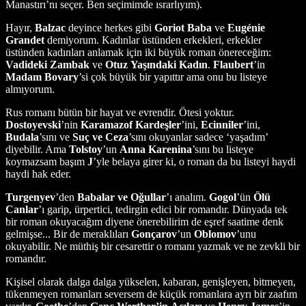
Manastırı’nı seçer. Ben seçimimde ısrarlıyım).
Hayır,
Balzac
deyince herkes gibi
Goriot
Baba
ve
Eugénie
Grandet
demiyorum. Kadınlar üstünden erkekleri, erkekler
üstünden kadınları anlamak için iki büyük roman önereceğim:
Vadideki
Zambak
ve
Otuz
Yaşındaki
Kadın
.
Flaubert
’in
Madam
Bovary
’si çok büyük bir yapıttır ama onu bu listeye
almıyorum.
Rus romanı bütün bir hayat ve evrendir. Ötesi yoktur.
Dostoyevski
’nin
Karamazof
Kardeşler
’ini,
Ecinniler
’ini,
Budala
’sını ve
Suç
ve
Ceza
’sını okuyanlar sadece ‘yaşadım’
diyebilir. Ama
Tolstoy
’un
Anna Karenina
’sını bu listeye
koymazsam başım
J
’yle belaya girer ki, o roman da bu listeyi haydi
haydi hak eder.
Turgenyev
’den
Babalar
ve
Oğullar
’ı analım.
Gogol
’ün
Ölü
Canlar
’ı garip, ürpertici, tedirgin edici bir romandır. Dünyada tek
bir roman okuyacağım diyene önerebilirim de eşref saatime denk
gelmişse... Bir de meraklıları
Gonçarov
’un
Oblomov
’unu
okuyabilir. Ne müthiş bir cesarettir o romanı yazmak ve ne zevkli bir
romandır.
Kişisel olarak dalga dalga yükselen, kabaran, genişleyen, bitmeyen,
tükenmeyen romanları seversem de küçük romanlara ayrı bir zaafım