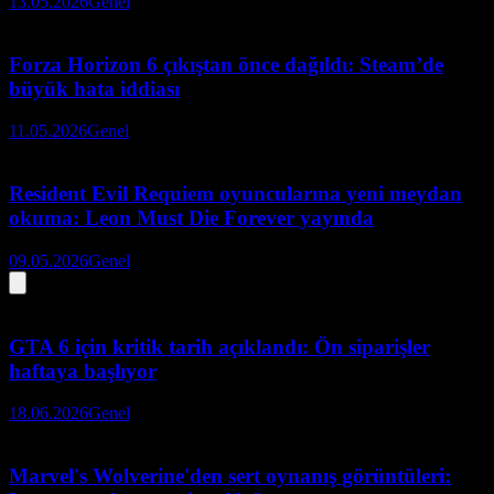
13.05.2026
Genel
Forza Horizon 6 çıkıştan önce dağıldı: Steam’de
büyük hata iddiası
11.05.2026
Genel
Resident Evil Requiem oyuncularına yeni meydan
okuma: Leon Must Die Forever yayında
09.05.2026
Genel
GTA 6 için kritik tarih açıklandı: Ön siparişler
haftaya başlıyor
18.06.2026
Genel
Marvel's Wolverine'den sert oynanış görüntüleri: