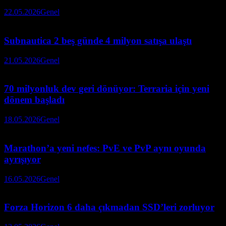
22.05.2026
Genel
Subnautica 2 beş günde 4 milyon satışa ulaştı
21.05.2026
Genel
70 milyonluk dev geri dönüyor: Terraria için yeni
dönem başladı
18.05.2026
Genel
Marathon’a yeni nefes: PvE ve PvP aynı oyunda
ayrışıyor
16.05.2026
Genel
Forza Horizon 6 daha çıkmadan SSD’leri zorluyor