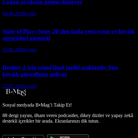
Logan avcıların peşine düşüyor
04.06.2026
Genel
State of Play: Sony 20’den fazla yeni oyun ve büyük
sürprizleri gösterdi
03.06.2026
Genel
Destiny 2 için resmi final tarihi açıklandı: Son
büyük güncelleme geliyor
22.05.2026
Genel
Sosyal medyada
B•Mag’i Takip Et!
88 dergi yayını, ilham veren podcastler, dikey diziler ve yapay zekâ
destekli içerikler bir arada. Ekranlarınızı dik tutun.