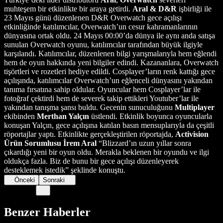
muhteşem bir etkinlikte bir araya getirdi.
Aral & D&R
işbirliği ile
23 Mayıs günü düzenlenen D&R Overwatch gece açılışı
etkinliğinde katılımcılar, Overwatch’un cesur kahramanlarının
dünyasına ortak oldu. 24 Mayıs 00:00’da dünya ile aynı anda satışa
sunulan Overwatch oyunu, katılımcılar tarafından büyük ilgiyle
karşılandı. Katılımcılar, düzenlenen bilgi yarışmalarıyla hem eğlendi
hem de oyun hakkında yeni bilgiler edindi. Kazananlara, Overwatch
tişörtleri ve rozetleri hediye edildi. Cosplayer’ların renk kattığı gece
açılışında, katılımcılar Overwatch’un eğlenceli dünyasını yakından
tanıma fırsatına sahip oldular. Oyuncular hem Cosplayer’lar ile
fotoğraf çektirdi hem de severek takip ettikleri Youtuber’lar ile
yakından tanışma şansı buldu. Gecenin sunuculuğunu
Multiplayer
ekibinden
Merthan Yalçın
üstlendi. Etkinlik boyunca oyuncularla
konuşan Yalçın, gece açılışına katılan basın mensuplarıyla da çeşitli
röportajlar yaptı. Etkinlikte gerçekleştirilen röportajda,
Activision
Ürün Sorumlusu İrem Aral
“Blizzard’ın uzun yıllar sonra
çıkardığı yeni bir oyun oldu. Merakla beklenen bir oyundu ve ilgi
oldukça fazla. Biz de bunu bir gece açılışı düzenleyerek
desteklemek istedik” şeklinde konuştu.
Önceki
Sonraki
Benzer Haberler