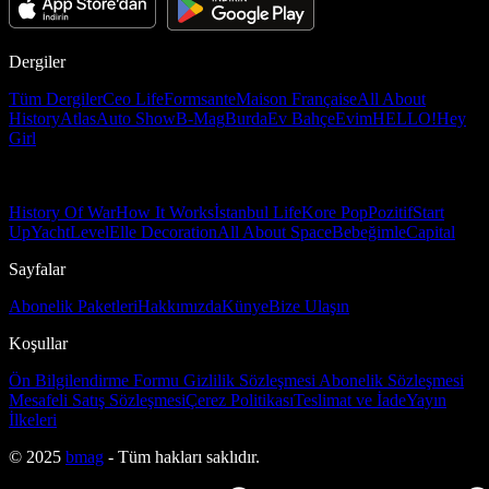
Dergiler
Tüm Dergiler
Ceo Life
Formsante
Maison Française
All About
History
Atlas
Auto Show
B-Mag
Burda
Ev Bahçe
Evim
HELLO!
Hey
Girl
History Of War
How It Works
İstanbul Life
Kore Pop
Pozitif
Start
Up
Yacht
Level
Elle Decoration
All About Space
Bebeğimle
Capital
Sayfalar
Abonelik Paketleri
Hakkımızda
Künye
Bize Ulaşın
Koşullar
Ön Bilgilendirme Formu
Gizlilik Sözleşmesi
Abonelik Sözleşmesi
Mesafeli Satış Sözleşmesi
Çerez Politikası
Teslimat ve İade
Yayın
İlkeleri
© 2025
bmag
- Tüm hakları saklıdır.