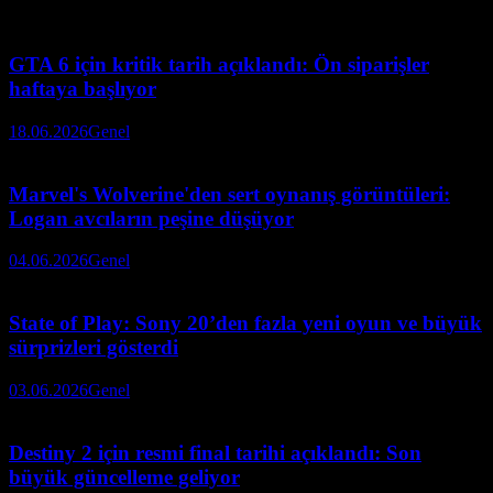
GTA 6 için kritik tarih açıklandı: Ön siparişler
haftaya başlıyor
18.06.2026
Genel
Marvel's Wolverine'den sert oynanış görüntüleri:
Logan avcıların peşine düşüyor
04.06.2026
Genel
State of Play: Sony 20’den fazla yeni oyun ve büyük
sürprizleri gösterdi
03.06.2026
Genel
Destiny 2 için resmi final tarihi açıklandı: Son
büyük güncelleme geliyor