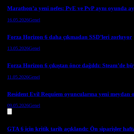
Marathon’a yeni nefes: PvE ve PvP aynı oyunda ay
16.05.2026
Genel
Forza Horizon 6 daha çıkmadan SSD’leri zorluyor
13.05.2026
Genel
Forza Horizon 6 çıkıştan önce dağıldı: Steam’de bü
11.05.2026
Genel
Resident Evil Requiem oyuncularına yeni meydan 
09.05.2026
Genel
GTA 6 için kritik tarih açıklandı: Ön siparişler haf