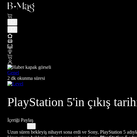
Genel
2 dk okunma süresi
PlayStation 5'in çıkış tari
İçeriği Paylaş
Uzun süren bekleyiş nihayet sona erdi ve Sony, PlayStation 5 adıyla