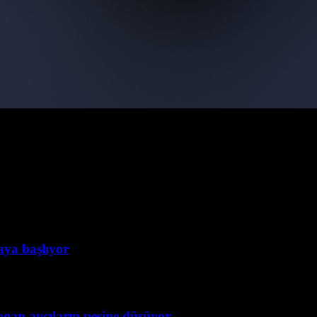
taya başlıyor
ogan avcıların peşine düşüyor