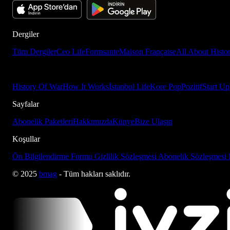
Dergiler
Tüm Dergiler
Ceo Life
Formsante
Maison Française
All About Histo
History Of War
How It Works
İstanbul Life
Kore Pop
Pozitif
Start Up
Sayfalar
Abonelik Paketleri
Hakkımızda
Künye
Bize Ulaşın
Koşullar
Ön Bilgilendirme Formu
Gizlilik Sözleşmesi
Abonelik Sözleşmesi
© 2025
bmag
- Tüm hakları saklıdır.