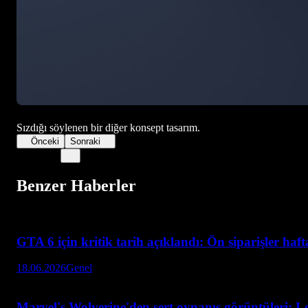
Sızdığı söylenen bir diğer konsept tasarım.
Önceki
Sonraki
Benzer Haberler
GTA 6 için kritik tarih açıklandı: Ön siparişler haf
18.06.2026
Genel
Marvel's Wolverine'den sert oynanış görüntüleri: L