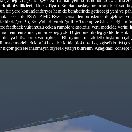
la (V değil, başka bir şey değil) anılan yeni konsolunun 2020 tatil se
teknik özellikleri
, ikincisi
fiyatı
. Sondan başlayalım, resmi bir fiyat d
un bir yere konumlandırıyor hem de beraberinde getireceği yeni ve paha
k istesek de PS5'in AMD Ryzen serisinden bir işlemci ile gelmesi ve 8
de
bir değer. Bu, Sony'nin duyurduğu Ray Tracing ve 8K desteğini müm
 force feedback yükümüzü çeken rumble teknolojisi yeni modelde yerini
h
buna inanmamamız için bir sebep yok. Diğer önemli değişiklik de tetik tu
etaya ihtiyacımız var açıkçası. Bir oyuncu olarak tetik tuşlarının çalış
timate modelindeki gibi basit bir kilitle (dokunsal / çizgisel) bu işi 
ar hiçbir görsele inanmayın diyerek yazıyı bitirelim. Aşağıdaki konsept