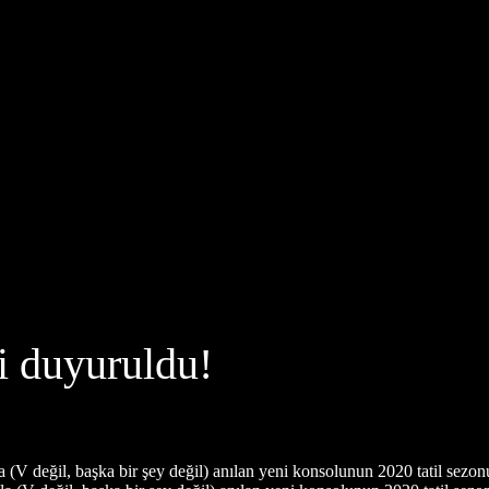
hi duyuruldu!
 (V değil, başka bir şey değil) anılan yeni konsolunun 2020 tatil sezonu