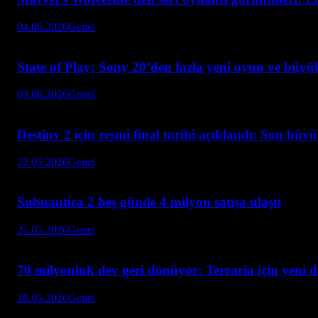
04.06.2026
Genel
State of Play: Sony 20’den fazla yeni oyun ve büyük
03.06.2026
Genel
Destiny 2 için resmi final tarihi açıklandı: Son büy
22.05.2026
Genel
Subnautica 2 beş günde 4 milyon satışa ulaştı
21.05.2026
Genel
70 milyonluk dev geri dönüyor: Terraria için yeni 
18.05.2026
Genel