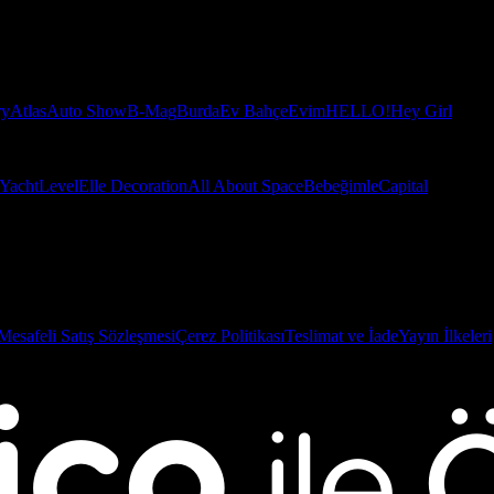
ry
Atlas
Auto Show
B-Mag
Burda
Ev Bahçe
Evim
HELLO!
Hey Girl
Yacht
Level
Elle Decoration
All About Space
Bebeğimle
Capital
Mesafeli Satış Sözleşmesi
Çerez Politikası
Teslimat ve İade
Yayın İlkeleri