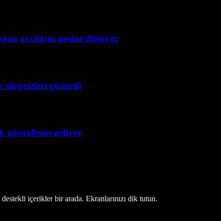
ogan avcıların peşine düşüyor
 sürprizleri gösterdi
ük güncelleme geliyor
estekli içerikler bir arada. Ekranlarınızı dik tutun.