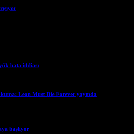
rışıyor
yük hata iddiası
okuma: Leon Must Die Forever yayında
taya başlıyor