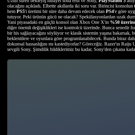
Uzun süren bekleyiş nihayet sona erdi ve Sony,
PlayStation 5
adıy
olacağını açıkladı. Elbette akıllarda iki soru var. Birincisi konsolun
hem
PS5
'i üretimi bir süre daha devam edecek olan
PS4
'e göre uyg
tutuyor. Peki ürünün gücü ne olacak? Spekülasyonlardan uzak durma
Yani piyasadaki en güçlü konsol olan Xbox One X'in
%50 üzerin
diğer önemli değişiklikleri ise kontrolcü üzerinde. Bunca senedir
bir his sağlayacağını söylüyor ve klasik sistemin yaşına bakarsak, 
beklentilere ve oyunlara göre programlanabilecek. Bunda biraz daha d
dokunsal hassaslığını mı kastediyorlar? Göreceğiz. Razer'ın Raiju Ul
sevgili Sony. Şimdilik bildiklerimiz bu kadar, Sony'den çıkana kad