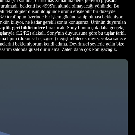
zonunda (yıl sonuna, Christmas zamanına denk geliyor) piyasada
uyurulmadı, beklenti ise 499$'ın altında olmayacağı yönünde. Bu
lı teknolojiler düşünüldüğünde ürünü erişilebilir bir düzeyde
-9 teraflopun üzerinde bir işlem gücüne sahip olması bekleniyor.
kün kılıyor, ne kadar gerekli sonra konuşuruz. Ürünün duyurulan
aptik geri bildirimlere
bırakacak. Sony bunun çok daha gerçekçi
şlarıyla (L2/R2) alakalı. Sony'nin duyurusuna göre bu tuşlar farklı
ma tipini (dokunsal / çizgisel) değiştirebilecek miyiz, yoksa sadece
çözmelerini beklemiyorum kendi adıma. Devrimsel şeylerle gelin bize
 tasarım salonda güzel durur ama. Zaten daha çok konuşacağız.