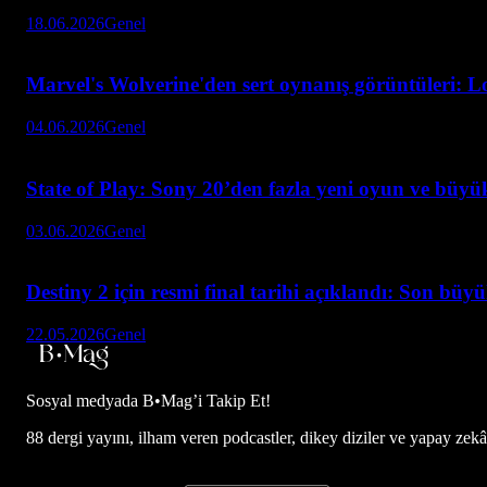
18.06.2026
Genel
Marvel's Wolverine'den sert oynanış görüntüleri: L
04.06.2026
Genel
State of Play: Sony 20’den fazla yeni oyun ve büyük
03.06.2026
Genel
Destiny 2 için resmi final tarihi açıklandı: Son büy
22.05.2026
Genel
Sosyal medyada
B•Mag’i Takip Et!
88 dergi yayını, ilham veren podcastler, dikey diziler ve yapay zekâ d