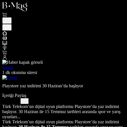
Genel
1 dk okunma süresi
Playstore yaz indirimi 30 Haziran’da başlıyor
İçeriği Paylaş
Türk Telekom’un dijital oyun platformu Playstore’da yaz indirimi
başlıyor. 30 Haziran ile 15 Temmuz tarihleri arasında spor ve yarış
oyunları...
Türk Telekom’un dijital oyun platformu Playstore’da yaz indirimi
başlıyor.
30 Haziran ile 15 Temmuz
tarihleri arasında spor ve yarış