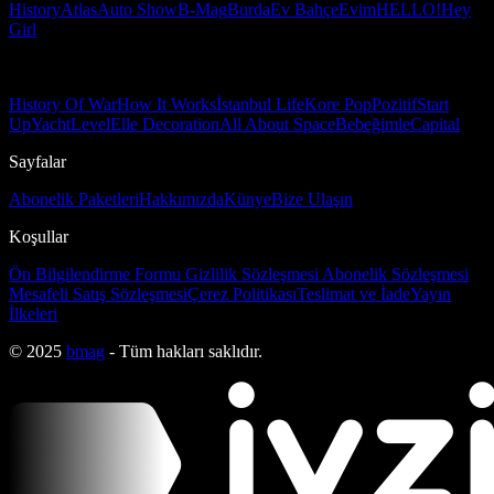
History
Atlas
Auto Show
B-Mag
Burda
Ev Bahçe
Evim
HELLO!
Hey
Girl
History Of War
How It Works
İstanbul Life
Kore Pop
Pozitif
Start
Up
Yacht
Level
Elle Decoration
All About Space
Bebeğimle
Capital
Sayfalar
Abonelik Paketleri
Hakkımızda
Künye
Bize Ulaşın
Koşullar
Ön Bilgilendirme Formu
Gizlilik Sözleşmesi
Abonelik Sözleşmesi
Mesafeli Satış Sözleşmesi
Çerez Politikası
Teslimat ve İade
Yayın
İlkeleri
© 2025
bmag
- Tüm hakları saklıdır.