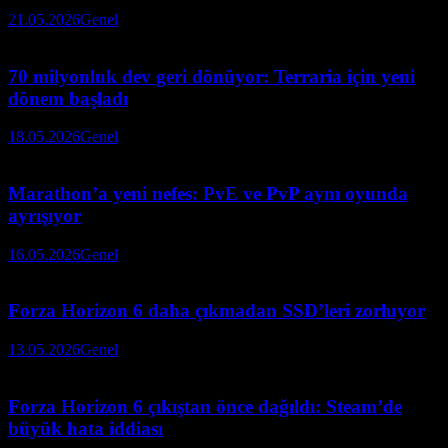
21.05.2026
Genel
70 milyonluk dev geri dönüyor: Terraria için yeni
dönem başladı
18.05.2026
Genel
Marathon’a yeni nefes: PvE ve PvP aynı oyunda
ayrışıyor
16.05.2026
Genel
Forza Horizon 6 daha çıkmadan SSD’leri zorluyor
13.05.2026
Genel
Forza Horizon 6 çıkıştan önce dağıldı: Steam’de
büyük hata iddiası