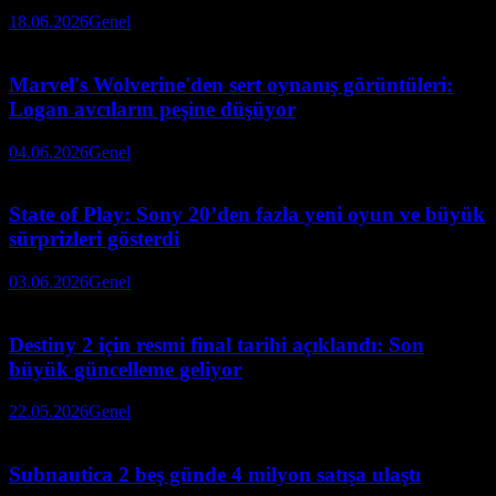
18.06.2026
Genel
Marvel's Wolverine'den sert oynanış görüntüleri:
Logan avcıların peşine düşüyor
04.06.2026
Genel
State of Play: Sony 20’den fazla yeni oyun ve büyük
sürprizleri gösterdi
03.06.2026
Genel
Destiny 2 için resmi final tarihi açıklandı: Son
büyük güncelleme geliyor
22.05.2026
Genel
Subnautica 2 beş günde 4 milyon satışa ulaştı