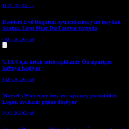
11.05.2026
Genel
Resident Evil Requiem oyuncularına yeni meydan
okuma: Leon Must Die Forever yayında
09.05.2026
Genel
GTA 6 için kritik tarih açıklandı: Ön siparişler
haftaya başlıyor
18.06.2026
Genel
Marvel's Wolverine'den sert oynanış görüntüleri:
Logan avcıların peşine düşüyor
04.06.2026
Genel