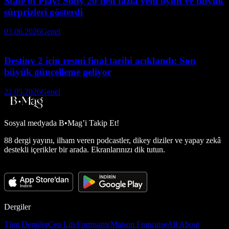
State of Play: Sony 20’den fazla yeni oyun ve büyük
sürprizleri gösterdi
03.06.2026
Genel
Destiny 2 için resmi final tarihi açıklandı: Son
büyük güncelleme geliyor
22.05.2026
Genel
Sosyal medyada
B•Mag’i Takip Et!
88 dergi yayını, ilham veren podcastler, dikey diziler ve yapay zekâ
destekli içerikler bir arada. Ekranlarınızı dik tutun.
Dergiler
Tüm Dergiler
Ceo Life
Formsante
Maison Française
All About