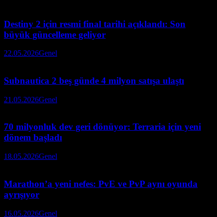
Destiny 2 için resmi final tarihi açıklandı: Son
büyük güncelleme geliyor
22.05.2026
Genel
Subnautica 2 beş günde 4 milyon satışa ulaştı
21.05.2026
Genel
70 milyonluk dev geri dönüyor: Terraria için yeni
dönem başladı
18.05.2026
Genel
Marathon’a yeni nefes: PvE ve PvP aynı oyunda
ayrışıyor
16.05.2026
Genel