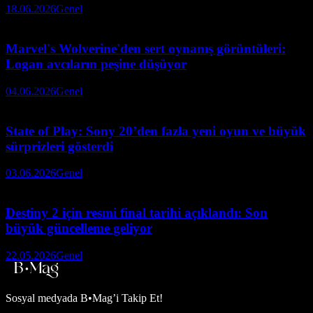
18.06.2026
Genel
Marvel's Wolverine'den sert oynanış görüntüleri:
Logan avcıların peşine düşüyor
04.06.2026
Genel
State of Play: Sony 20’den fazla yeni oyun ve büyük
sürprizleri gösterdi
03.06.2026
Genel
Destiny 2 için resmi final tarihi açıklandı: Son
büyük güncelleme geliyor
22.05.2026
Genel
Sosyal medyada
B•Mag’i Takip Et!