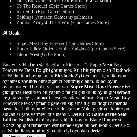
Deus Ex: Game of the Year Edition (GOG kodu)
To The Rescue! (Epic Games Store)
Star Stuff (Epic Games Store)
Spitlings (Amazon Games uygulaması)
Zombie Army 4: Dead War (Epic Games Store)
30 Ocak
Super Meat Boy Forever (Epic Games Store)
Ender Lilies: Quietus of the Knights (Epic Games Store)
Blood West (GOG kodu)
Bu ayın yıldızları eski de olsalar Bioshock 2, Super Meat Boy
Forever ve Deus Ex gibi görünüyor. Kült bir yapım olan Bioshock
serisinin ikinci oyunu olan
Bioshock 2'yi
oynamak için ilk oyunu
oynamak zorunda olmadığınızı belirtmiş olalım. İkinci oyun,
oyuncuya yeni bir hikaye sunuyor.
Super Meat Boy: Forever
ise
çıktığında eleştirilen bir yapım olmuştu çünkü ilk oyun gibi serbest
koşu tarzı değil, otomatik koşu olarak yapılmıştı. Super Meat: Boy
Forever'de tek yapmanız gereken zıplama tuşuna doğru zamanda
basmak. Tabii oyun yine de oldukça zor. Vakit geçirmelik bir oyun
arayanlar şans vermeyi düşünebilir.
Deus Ex: Game of the Year
Edition
ise distopik dünyaya sahip bir oyun. Blade Runner ve
RoboCop gibi filmlerden esinlenmeleriyle bilinen ikonik Deus Ex
serisinin ilk oyunudur. Şimdiden iyi oyunlar dileriz!
Önceki
Sonraki