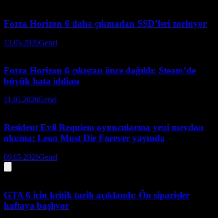
Forza Horizon 6 daha çıkmadan SSD’leri zorluyor
13.05.2026
Genel
Forza Horizon 6 çıkıştan önce dağıldı: Steam’de
büyük hata iddiası
11.05.2026
Genel
Resident Evil Requiem oyuncularına yeni meydan
okuma: Leon Must Die Forever yayında
09.05.2026
Genel
GTA 6 için kritik tarih açıklandı: Ön siparişler
haftaya başlıyor