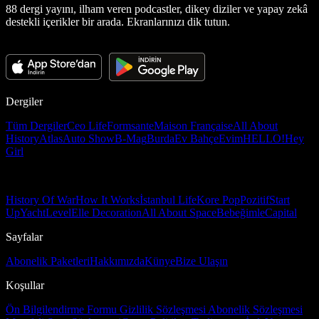
88 dergi yayını, ilham veren podcastler, dikey diziler ve yapay zekâ
destekli içerikler bir arada. Ekranlarınızı dik tutun.
Dergiler
Tüm Dergiler
Ceo Life
Formsante
Maison Française
All About
History
Atlas
Auto Show
B-Mag
Burda
Ev Bahçe
Evim
HELLO!
Hey
Girl
History Of War
How It Works
İstanbul Life
Kore Pop
Pozitif
Start
Up
Yacht
Level
Elle Decoration
All About Space
Bebeğimle
Capital
Sayfalar
Abonelik Paketleri
Hakkımızda
Künye
Bize Ulaşın
Koşullar
Ön Bilgilendirme Formu
Gizlilik Sözleşmesi
Abonelik Sözleşmesi