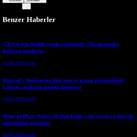
Benzer Haberler
GTA 6 için kritik tarih açıklandı: Ön siparişler
haftaya başlıyor
18.06.2026
Genel
Marvel's Wolverine'den sert oynanış görüntüleri:
Logan avcıların peşine düşüyor
04.06.2026
Genel
State of Play: Sony 20’den fazla yeni oyun ve büyük
sürprizleri gösterdi
03.06.2026
Genel