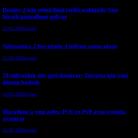
Destiny 2 için resmi final tarihi açıklandı: Son
büyük güncelleme geliyor
22.05.2026
Genel
Subnautica 2 beş günde 4 milyon satışa ulaştı
21.05.2026
Genel
70 milyonluk dev geri dönüyor: Terraria için yeni
dönem başladı
18.05.2026
Genel
Marathon’a yeni nefes: PvE ve PvP aynı oyunda
ayrışıyor
16.05.2026
Genel