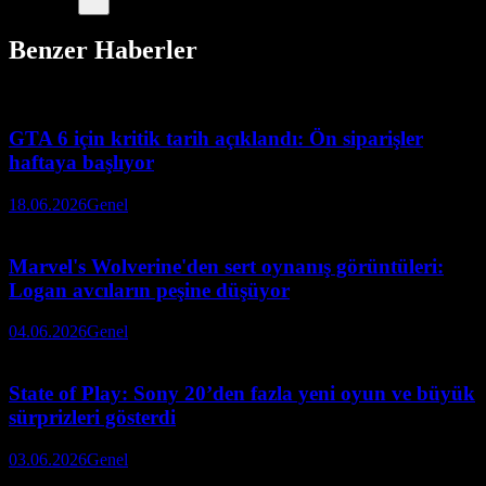
Benzer Haberler
GTA 6 için kritik tarih açıklandı: Ön siparişler
haftaya başlıyor
18.06.2026
Genel
Marvel's Wolverine'den sert oynanış görüntüleri:
Logan avcıların peşine düşüyor
04.06.2026
Genel
State of Play: Sony 20’den fazla yeni oyun ve büyük
sürprizleri gösterdi
03.06.2026
Genel