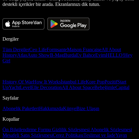
destekli içerikler bir arada. Ekranlarınızı dik tutun.
Dergiler
Tüm Dergiler
Ceo Life
Formsante
Maison Française
All About
History
Atlas
Auto Show
B-Mag
Burda
Ev Bahçe
Evim
HELLO!
Hey
Girl
History Of War
How It Works
İstanbul Life
Kore Pop
Pozitif
Start
Up
Yacht
Level
Elle Decoration
All About Space
Bebeğimle
Capital
Sayfalar
Abonelik Paketleri
Hakkımızda
Künye
Bize Ulaşın
Koşullar
Ön Bilgilendirme Formu
Gizlilik Sözleşmesi
Abonelik Sözleşmesi
Mesafeli Satış Sözleşmesi
Çerez Politikası
Teslimat ve İade
Yayın