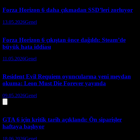
Forza Horizon 6 daha çıkmadan SSD’leri zorluyor
13.05.2026
Genel
Forza Horizon 6 çıkıştan önce dağıldı: Steam’de
büyük hata iddiası
11.05.2026
Genel
Resident Evil Requiem oyuncularına yeni meydan
okuma: Leon Must Die Forever yayında
09.05.2026
Genel
GTA 6 için kritik tarih açıklandı: Ön siparişler
haftaya başlıyor
18.06.2026
Genel