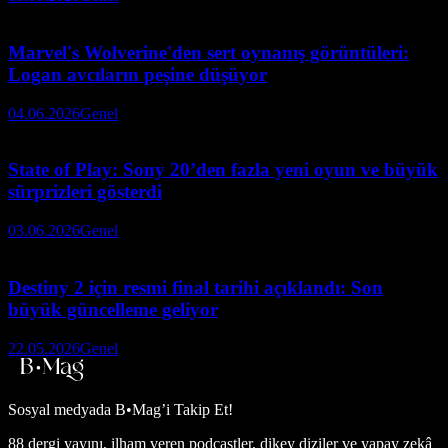
Marvel's Wolverine'den sert oynanış görüntüleri:
Logan avcıların peşine düşüyor
04.06.2026
Genel
State of Play: Sony 20’den fazla yeni oyun ve büyük
sürprizleri gösterdi
03.06.2026
Genel
Destiny 2 için resmi final tarihi açıklandı: Son
büyük güncelleme geliyor
22.05.2026
Genel
Sosyal medyada
B•Mag’i Takip Et!
88 dergi yayını, ilham veren podcastler, dikey diziler ve yapay zekâ