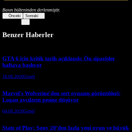
Basın bülteninden derlenmiştir.
Önceki
Sonraki
Benzer Haberler
GTA 6 için kritik tarih açıklandı: Ön siparişler
haftaya başlıyor
18.06.2026
Genel
Marvel's Wolverine'den sert oynanış görüntüleri:
Logan avcıların peşine düşüyor
04.06.2026
Genel
State of Play: Sony 20’den fazla yeni oyun ve büyük