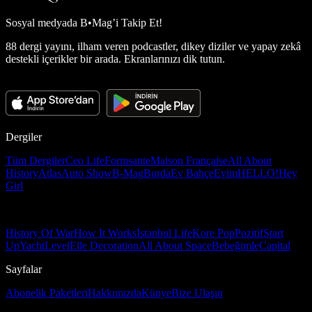
Sosyal medyada
B•Mag’i Takip Et!
88 dergi yayını, ilham veren podcastler, dikey diziler ve yapay zekâ
destekli içerikler bir arada. Ekranlarınızı dik tutun.
Dergiler
Tüm Dergiler
Ceo Life
Formsante
Maison Française
All About
History
Atlas
Auto Show
B-Mag
Burda
Ev Bahçe
Evim
HELLO!
Hey
Girl
History Of War
How It Works
İstanbul Life
Kore Pop
Pozitif
Start
Up
Yacht
Level
Elle Decoration
All About Space
Bebeğimle
Capital
Sayfalar
Abonelik Paketleri
Hakkımızda
Künye
Bize Ulaşın