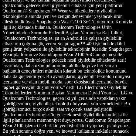
Qualcomm, gelecek nesil giyilebilir cihazlar için yeni platformu
Qualcomm® Snapdragon™ Wear ve tüketicilere giyilebilir
teknolojiler alanında yeni ve zengin deneyimler yaşatacak ürün
ailesinin ilk üyesi Snapdragon Wear 2100 SoC’u duyurdu. Konuyla
ilgili açıklamada bulanan, Qualcomm Technologies Ürün
Yönetiminden Sorumlu Kıdemli Başkan Yardımcısı Raj Talluri,
“Qualcomm Technologies, şu an Android ile çalışan giyilebilir
cihazların çoğuna güç veren Snapdragon™ 400 işlemci de dâhil
geniş ürün yelpazesi ile giyilebilir teknolojinin lideridir. Snapdragon
Wear platformu ve Snapdragon Wear 2100 SoC’un gelmesi ile
Qualcomm Technologies gelecek nesil giyilebilir cihazlarda zarif
tasarımları, daha uzun pil ömrünü, akıllı algıyı ve her zaman
bağlantılı deneyimleri mümkün kılarak bu teknolojide konumunu
daha da güçlendiriyor. Bu avantajların; giyilebilir teknoloji dünyası
içerisinde yer alan mobil, moda, spor ekosistemi içerisinde büyük
rağbet göreceğini düşünüyoruz.” dedi. LG Electronics Giyilebilir
Teknolojilerden Sorumlu Başkan Yardımcısı David Yoon ise “LG ve
Qualcomm Technologies, geçen iki yıl içerisinde yaptıkları yakın
işbirliği sonucu giyilebilir teknoloji dünyasına yön vermektedir. Bu
işbirliği sonucu birçok akıllı saat ve çocuk saati geliştirdik.
Qualcomm Technologies’in gelecek nesil giyilebilir teknolojisi ile
ilgili planlarından memnuniyet duyuyoruz. Qualcomm Snapdragon
Wear 2100 işlemci ile birlikte yeni işbirlikleri yapmayı planlıyoruz.
Bu yılın sonuna doğru yeni ve inovatif kullanım imkânlar sunacak