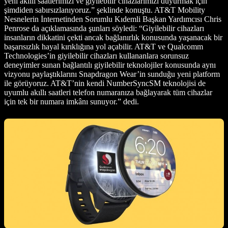
yeni akıllı saatlerimizi ve giyilebilir cihazlarımızı duyurmak için
şimdiden sabırsızlanıyoruz.” şeklinde konuştu. AT&T Mobility
Nesnelerin İnternetinden Sorumlu Kıdemli Başkan Yardımcısı Chris
Penrose da açıklamasında şunları söyledi: “Giyilebilir cihazları
insanların dikkatini çekti ancak bağlanırlık konusunda yaşanacak bir
başarısızlık hayal kırıklığına yol açabilir. AT&T ve Qualcomm
Technologies’in giyilebilir cihazları kullananlara sorunsuz
deneyimler sunan bağlantılı giyilebilir teknolojiler konusunda aynı
vizyonu paylaştıklarını Snapdragon Wear’in sunduğu yeni platform
ile görüyoruz. AT&T’nin kendi NumberSyncSM teknolojisi de
uyumlu akıllı saatleri telefon numaranıza bağlayarak tüm cihazlar
için tek bir numara imkânı sunuyor.” dedi.