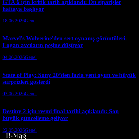
GTA 6 için kritik tarih açıklandı: Ön siparişler
haftaya başlıyor
18.06.2026
Genel
Marvel's Wolverine'den sert oynanış görüntüleri:
Logan avcıların peşine düşüyor
04.06.2026
Genel
State of Play: Sony 20’den fazla yeni oyun ve büyük
sürprizleri gösterdi
03.06.2026
Genel
Destiny 2 için resmi final tarihi açıklandı: Son
büyük güncelleme geliyor
22.05.2026
Genel