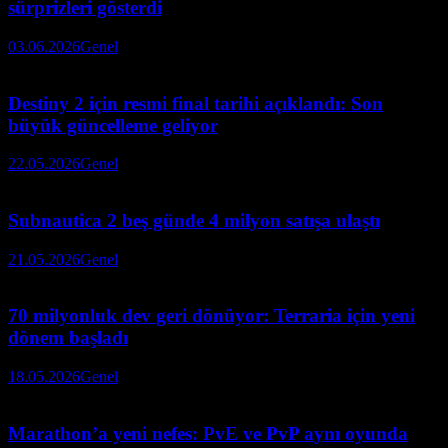
sürprizleri gösterdi
03.06.2026
Genel
Destiny 2 için resmi final tarihi açıklandı: Son
büyük güncelleme geliyor
22.05.2026
Genel
Subnautica 2 beş günde 4 milyon satışa ulaştı
21.05.2026
Genel
70 milyonluk dev geri dönüyor: Terraria için yeni
dönem başladı
18.05.2026
Genel
Marathon’a yeni nefes: PvE ve PvP aynı oyunda