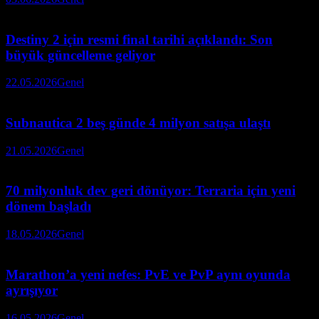
Destiny 2 için resmi final tarihi açıklandı: Son
büyük güncelleme geliyor
22.05.2026
Genel
Subnautica 2 beş günde 4 milyon satışa ulaştı
21.05.2026
Genel
70 milyonluk dev geri dönüyor: Terraria için yeni
dönem başladı
18.05.2026
Genel
Marathon’a yeni nefes: PvE ve PvP aynı oyunda
ayrışıyor
16.05.2026
Genel