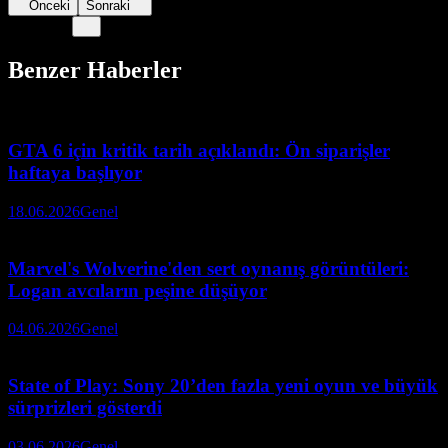
Önceki
Sonraki
Benzer Haberler
GTA 6 için kritik tarih açıklandı: Ön siparişler
haftaya başlıyor
18.06.2026
Genel
Marvel's Wolverine'den sert oynanış görüntüleri:
Logan avcıların peşine düşüyor
04.06.2026
Genel
State of Play: Sony 20’den fazla yeni oyun ve büyük
sürprizleri gösterdi
03.06.2026
Genel