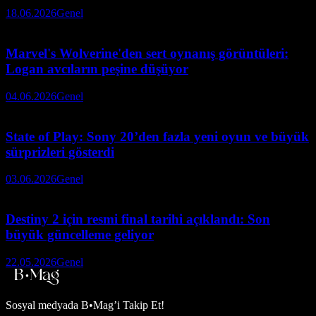
18.06.2026
Genel
Marvel's Wolverine'den sert oynanış görüntüleri:
Logan avcıların peşine düşüyor
04.06.2026
Genel
State of Play: Sony 20’den fazla yeni oyun ve büyük
sürprizleri gösterdi
03.06.2026
Genel
Destiny 2 için resmi final tarihi açıklandı: Son
büyük güncelleme geliyor
22.05.2026
Genel
Sosyal medyada
B•Mag’i Takip Et!