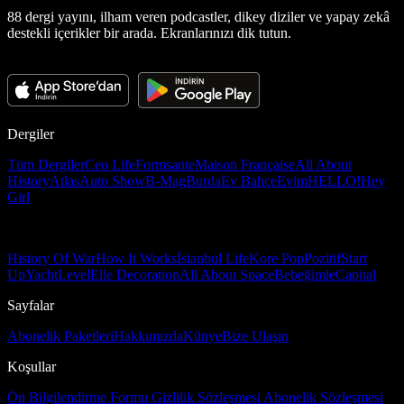
88 dergi yayını, ilham veren podcastler, dikey diziler ve yapay zekâ
destekli içerikler bir arada. Ekranlarınızı dik tutun.
Dergiler
Tüm Dergiler
Ceo Life
Formsante
Maison Française
All About
History
Atlas
Auto Show
B-Mag
Burda
Ev Bahçe
Evim
HELLO!
Hey
Girl
History Of War
How It Works
İstanbul Life
Kore Pop
Pozitif
Start
Up
Yacht
Level
Elle Decoration
All About Space
Bebeğimle
Capital
Sayfalar
Abonelik Paketleri
Hakkımızda
Künye
Bize Ulaşın
Koşullar
Ön Bilgilendirme Formu
Gizlilik Sözleşmesi
Abonelik Sözleşmesi