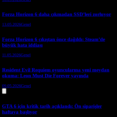
Forza Horizon 6 daha çıkmadan SSD’leri zorluyor
13.05.2026
Genel
Forza Horizon 6 çıkıştan önce dağıldı: Steam’de
büyük hata iddiası
11.05.2026
Genel
Resident Evil Requiem oyuncularına yeni meydan
okuma: Leon Must Die Forever yayında
09.05.2026
Genel
GTA 6 için kritik tarih açıklandı: Ön siparişler
haftaya başlıyor