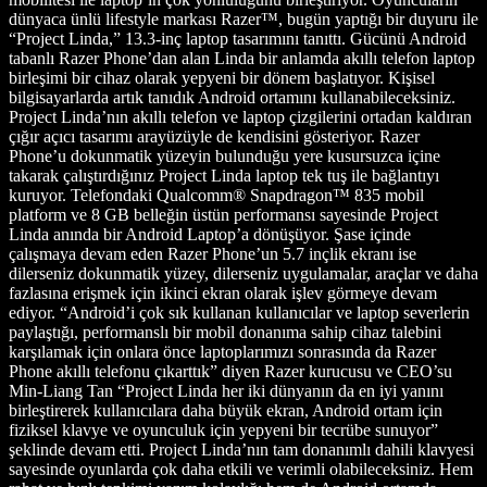
dünyaca ünlü lifestyle markası Razer™, bugün yaptığı bir duyuru ile
“Project Linda,” 13.3-inç laptop tasarımını tanıttı. Gücünü Android
tabanlı Razer Phone’dan alan Linda bir anlamda akıllı telefon laptop
birleşimi bir cihaz olarak yepyeni bir dönem başlatıyor. Kişisel
bilgisayarlarda artık tanıdık Android ortamını kullanabileceksiniz.
Project Linda’nın akıllı telefon ve laptop çizgilerini ortadan kaldıran
çığır açıcı tasarımı arayüzüyle de kendisini gösteriyor. Razer
Phone’u dokunmatik yüzeyin bulunduğu yere kusursuzca içine
takarak çalıştırdığınız Project Linda laptop tek tuş ile bağlantıyı
kuruyor. Telefondaki Qualcomm® Snapdragon™ 835 mobil
platform ve 8 GB belleğin üstün performansı sayesinde Project
Linda anında bir Android Laptop’a dönüşüyor. Şase içinde
çalışmaya devam eden Razer Phone’un 5.7 inçlik ekranı ise
dilerseniz dokunmatik yüzey, dilerseniz uygulamalar, araçlar ve daha
fazlasına erişmek için ikinci ekran olarak işlev görmeye devam
ediyor. “Android’i çok sık kullanan kullanıcılar ve laptop severlerin
paylaştığı, performanslı bir mobil donanıma sahip cihaz talebini
karşılamak için onlara önce laptoplarımızı sonrasında da Razer
Phone akıllı telefonu çıkarttık” diyen Razer kurucusu ve CEO’su
Min-Liang Tan “Project Linda her iki dünyanın da en iyi yanını
birleştirerek kullanıcılara daha büyük ekran, Android ortam için
fiziksel klavye ve oyunculuk için yepyeni bir tecrübe sunuyor”
şeklinde devam etti. Project Linda’nın tam donanımlı dahili klavyesi
sayesinde oyunlarda çok daha etkili ve verimli olabileceksiniz. Hem