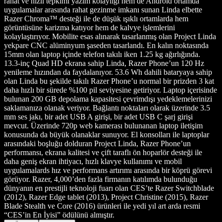
rahat ve hızlı tepkimi yazım kolaylığı hem de Android ortamda
uygulamalar arasında rahat gezinme imkanı sunan Linda elbette
Razer Chroma™ desteği ile de düşük ışıklı ortamlarda hem
görüntüsüne karizma katıyor hem de kalvye işlemlerini
kolaylaştırıyor. Mobilite esas alınarak tasarlanmış olan Project Linda
yekpare CNC alüminyum şaseden tasarlandı. En kalın noktasında
15mm olan laptop içinde telefon takılı iken 1.25 kg ağırlığında.
13.3-inç Quad HD ekrana sahip Linda, Razer Phone’un 120 Hz
yenileme hızından da faydalanıyor. 53.6 Wh dahili bataryaya sahip
olan Linda bu şekilde takılı Razer Phone’u normal bir prizden 3 kat
daha hızlı bir sürede %100 pil seviyesine getiriyor. Laptop içerisinde
bulunan 200 GB depolama kapasitesi çevrimdışı yedeklemelerinizi
saklamanıza olanak veriyor. Bağlantı noktaları olarak üzerinde 3.5
mm ses jakı, bir adet USB A girişi, bir adet USB C şarj girişi
mevcut. Üzerinde 720p web kamerası bulunanan laptop iletişim
konusunda da büyük olanaklar sunuyor. El konsolları ile laptoplar
arasındaki boşluğu dolduran Project Linda, Razer Phone’un
performansı, ekrana kalitesi ve çift taraflı ön hoparlör desteği ile
daha geniş ekran ihtiyacı, hızlı klavye kullanımı ve mobil
uygulamalards hız ve performans artırımı arasında bir köprü görevi
görüyor. Razer, 4,000’den fazla firmanın katılımda bulunduğu
dünyanın en prestijli teknoloji fuarı olan CES’te Razer Switchblade
(2012), Razer Edge tablet (2013), Project Christine (2015), Razer
Blade Stealth ve Core (2016) ürünleri ile yedi yıl art arda resmi
“CES’in En İyisi” ödülünü almıştır.