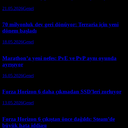
21.05.2026
Genel
70 milyonluk dev geri dönüyor: Terraria için yeni
dönem başladı
18.05.2026
Genel
Marathon’a yeni nefes: PvE ve PvP aynı oyunda
ayrışıyor
16.05.2026
Genel
Forza Horizon 6 daha çıkmadan SSD’leri zorluyor
13.05.2026
Genel
Forza Horizon 6 çıkıştan önce dağıldı: Steam’de
büyük hata iddiası