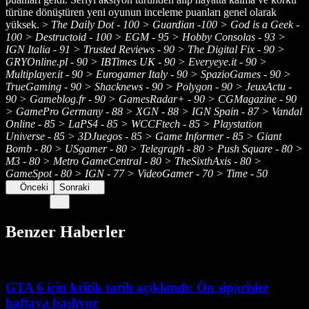
türüne dönüştüren yeni oyunun inceleme puanları genel olarak
yüksek. >
The Daily Dot - 100 > Guardian -100 > God is a Geek -
100 > Destructoid - 100 > EGM - 95 > Hobby Consolas - 93 >
IGN Italia - 91 > Trusted Reviews - 90 > The Digital Fix - 90 >
GRYOnline.pl - 90 > IBTimes UK - 90 > Everyeye.it - 90 >
Multiplayer.it - 90 > Eurogamer Italy - 90 > SpazioGames - 90 >
TrueGaming - 90 > Shacknews - 90 > Polygon - 90 > JeuxActu -
90 > Gameblog.fr - 90 > GamesRadar+ - 90 > CGMagazine - 90
> GamePro Germany - 88 > XGN - 88 > IGN Spain - 87 > Vandal
Online - 85 > LaPS4 - 85 > WCCFtech - 85 > Playstation
Universe - 85 > 3DJuegos - 85 > Game Informer - 85 > Giant
Bomb - 80 > USgamer - 80 > Telegraph - 80 > Push Square - 80 >
M3 - 80 > Metro GameCentral - 80 > TheSixthAxis - 80 >
GameSpot - 80 > IGN - 77 > VideoGamer - 70 > Time - 50
Önceki
Sonraki
Benzer Haberler
GTA 6 için kritik tarih açıklandı: Ön siparişler
haftaya başlıyor