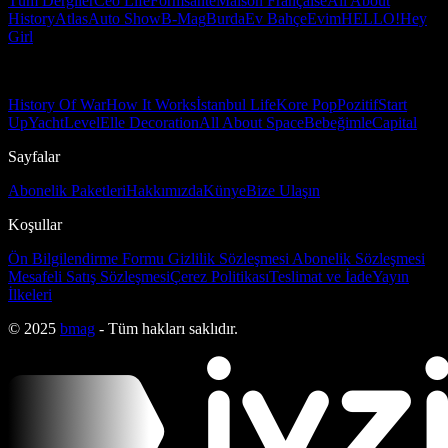
Tüm Dergiler
Ceo Life
Formsante
Maison Française
All About
History
Atlas
Auto Show
B-Mag
Burda
Ev Bahçe
Evim
HELLO!
Hey
Girl
History Of War
How It Works
İstanbul Life
Kore Pop
Pozitif
Start
Up
Yacht
Level
Elle Decoration
All About Space
Bebeğimle
Capital
Sayfalar
Abonelik Paketleri
Hakkımızda
Künye
Bize Ulaşın
Koşullar
Ön Bilgilendirme Formu
Gizlilik Sözleşmesi
Abonelik Sözleşmesi
Mesafeli Satış Sözleşmesi
Çerez Politikası
Teslimat ve İade
Yayın
İlkeleri
© 2025
bmag
- Tüm hakları saklıdır.