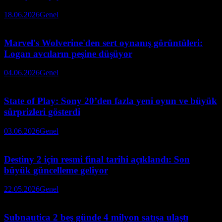
18.06.2026
Genel
Marvel's Wolverine'den sert oynanış görüntüleri:
Logan avcıların peşine düşüyor
04.06.2026
Genel
State of Play: Sony 20’den fazla yeni oyun ve büyük
sürprizleri gösterdi
03.06.2026
Genel
Destiny 2 için resmi final tarihi açıklandı: Son
büyük güncelleme geliyor
22.05.2026
Genel
Subnautica 2 beş günde 4 milyon satışa ulaştı