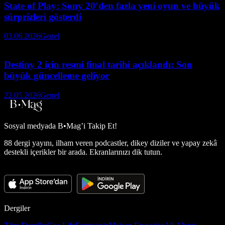
State of Play: Sony 20’den fazla yeni oyun ve büyük
sürprizleri gösterdi
03.06.2026
Genel
Destiny 2 için resmi final tarihi açıklandı: Son
büyük güncelleme geliyor
22.05.2026
Genel
Sosyal medyada
B•Mag’i Takip Et!
88 dergi yayını, ilham veren podcastler, dikey diziler ve yapay zekâ
destekli içerikler bir arada. Ekranlarınızı dik tutun.
Dergiler