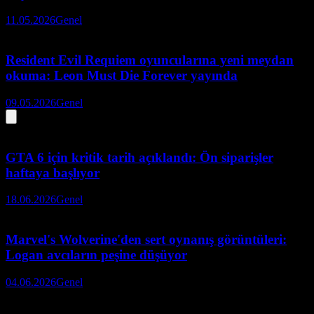
11.05.2026
Genel
Resident Evil Requiem oyuncularına yeni meydan
okuma: Leon Must Die Forever yayında
09.05.2026
Genel
GTA 6 için kritik tarih açıklandı: Ön siparişler
haftaya başlıyor
18.06.2026
Genel
Marvel's Wolverine'den sert oynanış görüntüleri:
Logan avcıların peşine düşüyor
04.06.2026
Genel