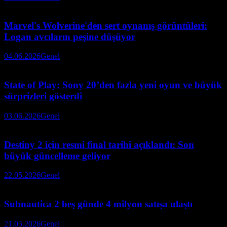
Marvel's Wolverine'den sert oynanış görüntüleri:
Logan avcıların peşine düşüyor
04.06.2026
Genel
State of Play: Sony 20’den fazla yeni oyun ve büyük
sürprizleri gösterdi
03.06.2026
Genel
Destiny 2 için resmi final tarihi açıklandı: Son
büyük güncelleme geliyor
22.05.2026
Genel
Subnautica 2 beş günde 4 milyon satışa ulaştı
21.05.2026
Genel