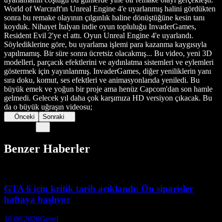
World of Warcraft'ın Unreal Engine 4'e uyarlanmış halini gördükten
sonra bu remake olayının çılgınlık haline dönüştüğüne kesin tanı
koyduk. Nihayet İtalyan indie oyun topluluğu InvaderGames,
Resident Evil 2'ye el attı. Oyun Unreal Engine 4'e uyarlandı.
Söylediklerine göre, bu uyarlama işlemi para kazanma kaygısıyla
yapılmamış. Bir süre sonra ücretsiz olacakmış... Bu video, yeni 3D
modelleri, parçacık efektlerini ve aydınlatma sistemleri ve eylemleri
göstermek için yayınlanmış. InvaderGames, diğer yeniliklerin yanı
sıra doku, komut, ses efektleri ve animasyonlarıda yeniledi. Bu
büyük emek ve yoğun bir proje ama henüz Capcom'dan son hamle
gelmedi. Gelecek yıl daha çok karşımıza HD versiyon çıkacak. Bu
da o büyük uğraşın videosu;
Önceki
Sonraki
Benzer Haberler
GTA 6 için kritik tarih açıklandı: Ön siparişler
haftaya başlıyor
18.06.2026
Genel