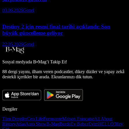
03.06.2026
Genel
Destiny 2 için resmi final tarihi açıklandı: Son
büyük güncelleme geliyor
22.05.2026
Genel
Sosyal medyada
B•Mag’i Takip Et!
88 dergi yayını, ilham veren podcastler, dikey diziler ve yapay zekâ
destekli içerikler bir arada. Ekranlarınızı dik tutun.
Dergiler
Tüm Dergiler
Ceo Life
Formsante
Maison Française
All About
History
Atlas
Auto Show
B-Mag
Burda
Ev Bahçe
Evim
HELLO!
Hey