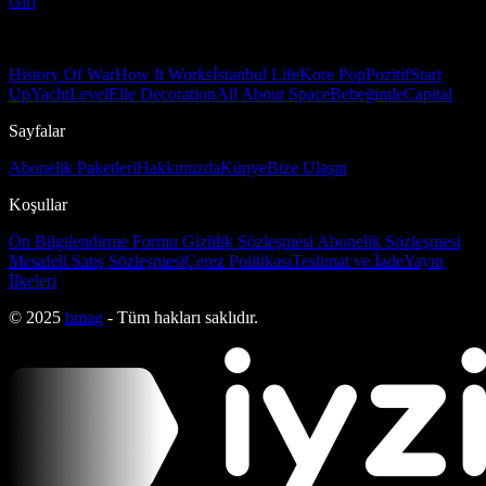
Girl
History Of War
How It Works
İstanbul Life
Kore Pop
Pozitif
Start
Up
Yacht
Level
Elle Decoration
All About Space
Bebeğimle
Capital
Sayfalar
Abonelik Paketleri
Hakkımızda
Künye
Bize Ulaşın
Koşullar
Ön Bilgilendirme Formu
Gizlilik Sözleşmesi
Abonelik Sözleşmesi
Mesafeli Satış Sözleşmesi
Çerez Politikası
Teslimat ve İade
Yayın
İlkeleri
© 2025
bmag
- Tüm hakları saklıdır.