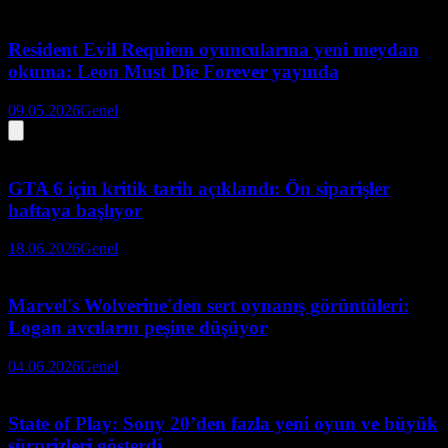
Resident Evil Requiem oyuncularına yeni meydan
okuma: Leon Must Die Forever yayında
09.05.2026
Genel
GTA 6 için kritik tarih açıklandı: Ön siparişler
haftaya başlıyor
18.06.2026
Genel
Marvel's Wolverine'den sert oynanış görüntüleri:
Logan avcıların peşine düşüyor
04.06.2026
Genel
State of Play: Sony 20’den fazla yeni oyun ve büyük
sürprizleri gösterdi