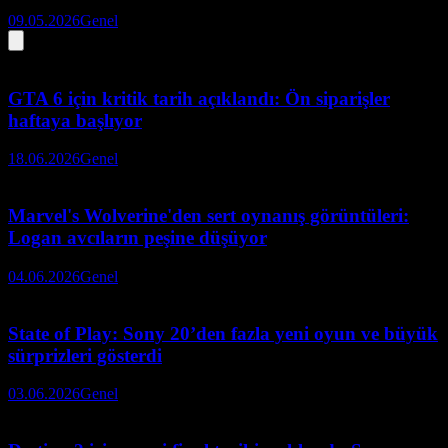
09.05.2026
Genel
GTA 6 için kritik tarih açıklandı: Ön siparişler
haftaya başlıyor
18.06.2026
Genel
Marvel's Wolverine'den sert oynanış görüntüleri:
Logan avcıların peşine düşüyor
04.06.2026
Genel
State of Play: Sony 20’den fazla yeni oyun ve büyük
sürprizleri gösterdi
03.06.2026
Genel