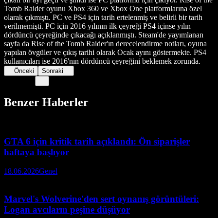
Tomb Raider oyunu Xbox 360 ve Xbox One platformlarına özel
olarak çıkmıştı. PC ve PS4 için tarih ertelenmiş ve belirli bir tarih
verilmemişti. PC için 2016 yılının ilk çeyreği PS4 içinse yılın
dördüncü çeyreğinde çıkacağı açıklanmıştı. Steam'de yayımlanan
sayfa da Rise of the Tomb Raider'ın derecelendirme notları, oyuna
yapılan övgüler ve çıkış tarihi olarak Ocak ayını göstermekte. PS4
kullanıcıları ise 2016'nın dördüncü çeyreğini beklemek zorunda.
Önceki
Sonraki
Benzer Haberler
GTA 6 için kritik tarih açıklandı: Ön siparişler
haftaya başlıyor
18.06.2026
Genel
Marvel's Wolverine'den sert oynanış görüntüleri:
Logan avcıların peşine düşüyor