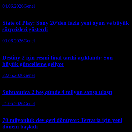
04.06.2026
Genel
State of Play: Sony 20’den fazla yeni oyun ve büyük
sürprizleri gösterdi
03.06.2026
Genel
Destiny 2 için resmi final tarihi açıklandı: Son
büyük güncelleme geliyor
22.05.2026
Genel
Subnautica 2 beş günde 4 milyon satışa ulaştı
21.05.2026
Genel
70 milyonluk dev geri dönüyor: Terraria için yeni
dönem başladı