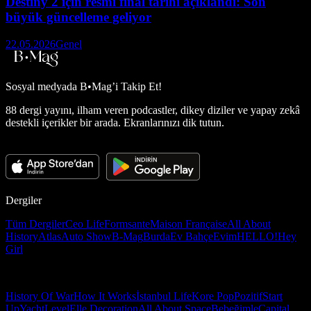
Destiny 2 için resmi final tarihi açıklandı: Son
büyük güncelleme geliyor
22.05.2026
Genel
Sosyal medyada
B•Mag’i Takip Et!
88 dergi yayını, ilham veren podcastler, dikey diziler ve yapay zekâ
destekli içerikler bir arada. Ekranlarınızı dik tutun.
Dergiler
Tüm Dergiler
Ceo Life
Formsante
Maison Française
All About
History
Atlas
Auto Show
B-Mag
Burda
Ev Bahçe
Evim
HELLO!
Hey
Girl
History Of War
How It Works
İstanbul Life
Kore Pop
Pozitif
Start
Up
Yacht
Level
Elle Decoration
All About Space
Bebeğimle
Capital