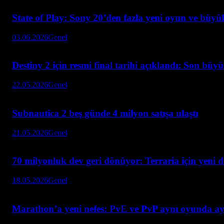
State of Play: Sony 20’den fazla yeni oyun ve büyük
03.06.2026
Genel
Destiny 2 için resmi final tarihi açıklandı: Son büy
22.05.2026
Genel
Subnautica 2 beş günde 4 milyon satışa ulaştı
21.05.2026
Genel
70 milyonluk dev geri dönüyor: Terraria için yeni 
18.05.2026
Genel
Marathon’a yeni nefes: PvE ve PvP aynı oyunda ay