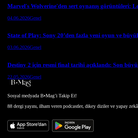
Marvel's Wolverine'den sert oynanış görüntüleri: L
04.06.2026
Genel
State of Play: Sony 20’den fazla yeni oyun ve büyük
03.06.2026
Genel
Destiny 2 için resmi final tarihi açıklandı: Son büy
22.05.2026
Genel
Sosyal medyada
B•Mag’i Takip Et!
88 dergi yayını, ilham veren podcastler, dikey diziler ve yapay zekâ d