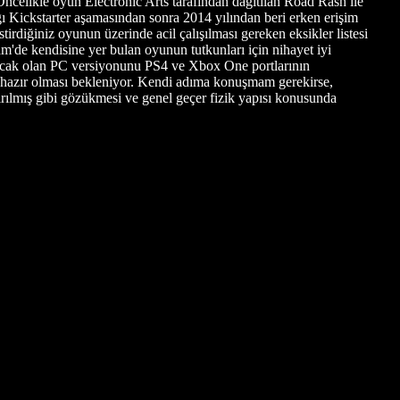
Öncelikle oyun Electronic Arts tarafından dağıtılan Road Rash ile
ğı Kickstarter aşamasından sonra 2014 yılından beri erken erişim
irdiğiniz oyunun üzerinde acil çalışılması gereken eksikler listesi
m'de kendisine yer bulan oyunun tutkunları için nihayet iyi
kacak olan PC versiyonunu PS4 ve Xbox One portlarının
ra hazır olması bekleniyor. Kendi adıma konuşmam gerekirse,
ştırılmış gibi gözükmesi ve genel geçer fizik yapısı konusunda