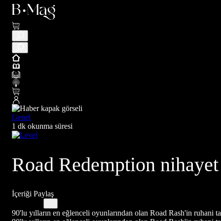
Genel
1 dk okunma süresi
Road Redemption nihayet 
İçeriği Paylaş
90'lu yılların en eğlenceli oyunlarından olan Road Rash'in ruhani ta