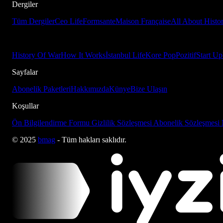
Dergiler
Tüm Dergiler
Ceo Life
Formsante
Maison Française
All About Histo
History Of War
How It Works
İstanbul Life
Kore Pop
Pozitif
Start Up
Sayfalar
Abonelik Paketleri
Hakkımızda
Künye
Bize Ulaşın
Koşullar
Ön Bilgilendirme Formu
Gizlilik Sözleşmesi
Abonelik Sözleşmesi
© 2025
bmag
- Tüm hakları saklıdır.