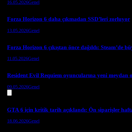
16.05.2026
Genel
Forza Horizon 6 daha çıkmadan SSD’leri zorluyor
13.05.2026
Genel
Forza Horizon 6 çıkıştan önce dağıldı: Steam’de bü
11.05.2026
Genel
Resident Evil Requiem oyuncularına yeni meydan 
09.05.2026
Genel
GTA 6 için kritik tarih açıklandı: Ön siparişler haf
18.06.2026
Genel