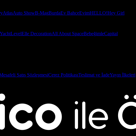
ry
Atlas
Auto Show
B-Mag
Burda
Ev Bahçe
Evim
HELLO!
Hey Girl
Yacht
Level
Elle Decoration
All About Space
Bebeğimle
Capital
Mesafeli Satış Sözleşmesi
Çerez Politikası
Teslimat ve İade
Yayın İlkeleri