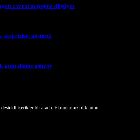
ogan avcıların peşine düşüyor
 sürprizleri gösterdi
ük güncelleme geliyor
estekli içerikler bir arada. Ekranlarınızı dik tutun.