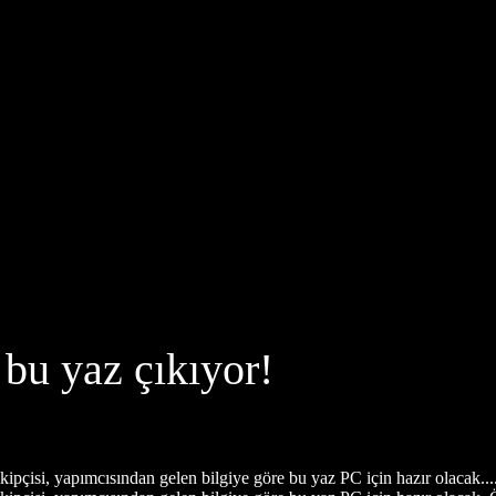
bu yaz çıkıyor!
kipçisi, yapımcısından gelen bilgiye göre bu yaz PC için hazır olacak...