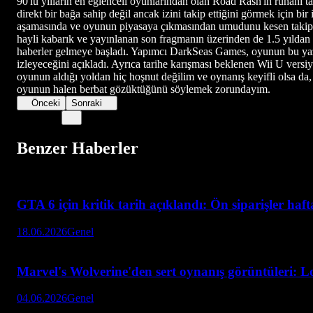
90'lu yılların en eğlenceli oyunlarından olan Road Rash'in ruhani t
direkt bir bağa sahip değil ancak izini takip ettiğini görmek için 
aşamasında ve oyunun piyasaya çıkmasından umudunu kesen takipçilerin
hayli kabarık ve yayınlanan son fragmanın üzerinden de 1.5 yıldan 
haberler gelmeye başladı. Yapımcı DarkSeas Games, oyunun bu yazı
izleyeceğini açıkladı. Ayrıca tarihe karışması beklenen Wii U vers
oyunun aldığı yoldan hiç hoşnut değilim ve oynanış keyifli olsa da, 
oyunun halen berbat gözüktüğünü söylemek zorundayım.
Önceki
Sonraki
Benzer Haberler
GTA 6 için kritik tarih açıklandı: Ön siparişler haf
18.06.2026
Genel
Marvel's Wolverine'den sert oynanış görüntüleri: L
04.06.2026
Genel