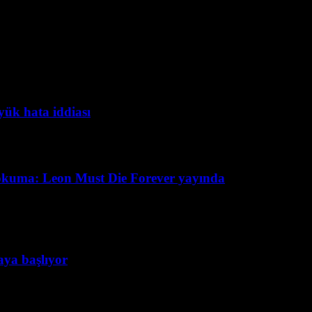
yük hata iddiası
okuma: Leon Must Die Forever yayında
taya başlıyor