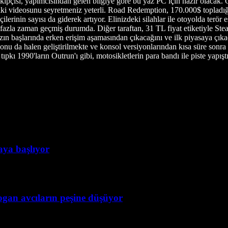
akipçisi, yapımcısından gelen bilgiye göre bu yaz PC için hazır olacak. 
bir iki videosunu seyretmeniz yeterli. Road Redemption, 170.000$ topladı
in sayısı da giderek artıyor. Elinizdeki silahlar ile otoyolda terör est
fazla zaman geçmiş durumda. Diğer taraftan, 31 TL fiyat etiketiyle Stea
n başlarında erken erişim aşamasından çıkacağını ve ilk piyasaya çı
iyonu da halen geliştirilmekte ve konsol versiyonlarından kısa süre son
tıpkı 1990'ların Outrun'ı gibi, motosikletlerin para bandı ile piste yapı
taya başlıyor
ogan avcıların peşine düşüyor