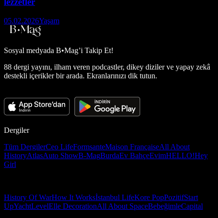
lezzetler
05.02.2026
Yaşam
Sosyal medyada
B•Mag’i Takip Et!
88 dergi yayını, ilham veren podcastler, dikey diziler ve yapay zekâ
destekli içerikler bir arada. Ekranlarınızı dik tutun.
Dergiler
Tüm Dergiler
Ceo Life
Formsante
Maison Française
All About
History
Atlas
Auto Show
B-Mag
Burda
Ev Bahçe
Evim
HELLO!
Hey
Girl
History Of War
How It Works
İstanbul Life
Kore Pop
Pozitif
Start
Up
Yacht
Level
Elle Decoration
All About Space
Bebeğimle
Capital