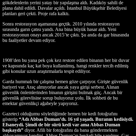
gökdelenlerin yerini yatay bir yapılaşma aldı. Kadıköy sahili de
plana dahil edildi. Davalar açıldı. İstanbul Büyükşehir Belediyesi
planları geri çekti. Proje rafa kalktı.
Sonra restorasyon aşamasına geçtik. 2010 yılında restorasyon
sırasında garın çatısı yandı. Ana bina büyük hasar aldı. Yeni
restorasyonun onayı ancak 2015’te çıktı. Şu anda da gar binasında
bu faaliyetler devam ediyor.
1908’den bu yana pek çok kez restore edilen binanın her bir duvar
ve kapısında kaç kat boya kullanılmış, hangi renkler tercih edilmiş
gibi konular uzun araştırmalarla tespit ediliyor.
Garda hummalı bir çalışma hemen göze çarpıyor. Girişte güvenlik
bariyeri var. Araç almıyorlar ancak yaya girişi serbest. Alınan
güvenlik önlemlerinden binanın girişini bulmak güç. Ancak bir
güvenlik görevlisine sorup buluyoruz yolu. İlk sohbeti de bu
emektar güvenlikçi ağabeyle yapıyoruz.
Gazeteci olduğumu söylediğimde hemen bir kedi fotoğrafını
gösterip
“Adı Abbas Duman’dı. 16 yıl yaşadı. Buranın kedisiydi.
Efsaneydi. Şimdi de bir sürü kedi var ama Abbas Duman
başkaydı”
diyor. Afili bir fotoğrafını da bana göndermekten
alıkoyamıyor kendini. Abbas Duman’ın heykeli bile yapılmış, Gar