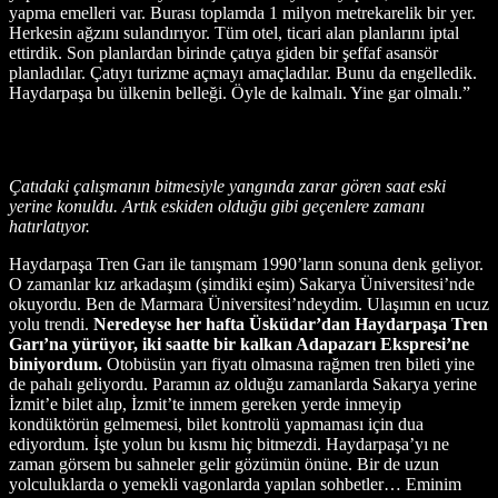
yapma emelleri var. Burası toplamda 1 milyon metrekarelik bir yer.
Herkesin ağzını sulandırıyor. Tüm otel, ticari alan planlarını iptal
ettirdik. Son planlardan birinde çatıya giden bir şeffaf asansör
planladılar. Çatıyı turizme açmayı amaçladılar. Bunu da engelledik.
Haydarpaşa bu ülkenin belleği. Öyle de kalmalı. Yine gar olmalı.”
Çatıdaki çalışmanın bitmesiyle yangında zarar gören saat eski
yerine konuldu. Artık eskiden olduğu gibi geçenlere zamanı
hatırlatıyor.
Haydarpaşa Tren Garı ile tanışmam 1990’ların sonuna denk geliyor.
O zamanlar kız arkadaşım (şimdiki eşim) Sakarya Üniversitesi’nde
okuyordu. Ben de Marmara Üniversitesi’ndeydim. Ulaşımın en ucuz
yolu trendi.
Neredeyse her hafta Üsküdar’dan Haydarpaşa Tren
Garı’na yürüyor, iki saatte bir kalkan Adapazarı Ekspresi’ne
biniyordum.
Otobüsün yarı fiyatı olmasına rağmen tren bileti yine
de pahalı geliyordu. Paramın az olduğu zamanlarda Sakarya yerine
İzmit’e bilet alıp, İzmit’te inmem gereken yerde inmeyip
kondüktörün gelmemesi, bilet kontrolü yapmaması için dua
ediyordum. İşte yolun bu kısmı hiç bitmezdi. Haydarpaşa’yı ne
zaman görsem bu sahneler gelir gözümün önüne. Bir de uzun
yolculuklarda o yemekli vagonlarda yapılan sohbetler… Eminim