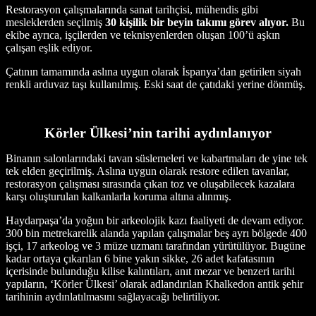
Restorasyon çalışmalarında sanat tarihçisi, mühendis gibi
mesleklerden seçilmiş
30 kişilik bir beyin takımı görev alıyor.
Bu
ekibe ayrıca, işçilerden ve teknisyenlerden oluşan 100’ü aşkın
çalışan eşlik ediyor.
Çatının tamamında aslına uygun olarak İspanya’dan getirilen siyah
renkli arduvaz taşı kullanılmış. Eski saat de çatıdaki yerine dönmüş.
Körler Ülkesi’nin tarihi aydınlanıyor
Binanın salonlarındaki tavan süslemeleri ve kabartmaları de yine tek
tek elden geçirilmiş. Aslına uygun olarak restore edilen tavanlar,
restorasyon çalışması sırasında çıkan toz ve oluşabilecek kazalara
karşı oluşturulan kalkanlarla koruma altına alınmış.
Haydarpaşa’da yoğun bir arkeolojik kazı faaliyeti de devam ediyor.
300 bin metrekarelik alanda yapılan çalışmalar beş ayrı bölgede 400
işçi, 17 arkeolog ve 3 müze uzmanı tarafından yürütülüyor. Bugüne
kadar ortaya çıkarılan 6 bine yakın sikke, 26 adet kafatasının
içerisinde bulunduğu kilise kalıntıları, anıt mezar ve benzeri tarihi
yapıların, ‘Körler Ülkesi’ olarak adlandırılan Khalkedon antik şehir
tarihinin aydınlatılmasını sağlayacağı belirtiliyor.