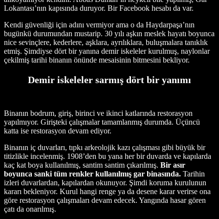
Lokantası’nın kapısında duruyor. Bir Facebook hesabı da var.
Kendi güvenliği için adını vermiyor ama o da Haydarpaşa’nın
bugünkü durumundan mustarip. 30 yılı aşkın meslek hayatı boyunca
nice sevinçlere, kederlere, aşklara, ayrılıklara, buluşmalara tanıklık
etmiş. Şimdiyse dört bir yanına demir iskeleler kurulmuş, naylonlar
çekilmiş tarihi binanın önünde mesaisinin bitmesini bekliyor.
Demir iskeleler sarmış dört bir yanımı
Binanın bodrum, giriş, birinci ve ikinci katlarında restorasyon
yapılmıyor. Girişteki çalışmalar tamamlanmış durumda. Üçüncü
katta ise restorasyon devam ediyor.
Binanın iç duvarları, tıpkı arkeolojik kazı çalışması gibi büyük bir
titizlikle incelenmiş. 1908’den bu yana her bir duvarda ve kapılarda
kaç kat boya kullanılmış, santim santim çıkarılmış.
Bir asır
boyunca sanki tüm renkler kullanılmış gar binasında.
Tarihin
izleri duvarlardan, kapılardan okunuyor. Şimdi koruma kurulunun
kararı bekleniyor. Kurul hangi renge ya da desene karar verirse ona
göre restorasyon çalışmaları devam edecek. Yangında hasar gören
çatı da onarılmış.