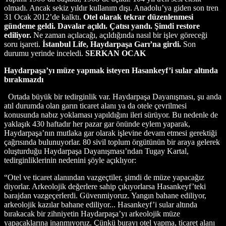
olmadı. Ancak sekiz yıldır kullanım dışı. Anadolu’ya giden son tren
31 Ocak 2012’de kalktı.
Otel olarak tekrar düzenlenmesi
gündeme geldi. Davalar açıldı. Çatısı yandı. Şimdi restore
ediliyor.
Ne zaman açılacağı, açıldığında nasıl bir işlev göreceği
soru işareti.
İstanbul Life, Haydarpaşa Garı’na girdi.
Son
durumu yerinde inceledi.
SERKAN OCAK
Haydarpaşa’yı müze yapmak isteyen Hasankeyf’i sular altında
bırakmazdı
Ortada büyük bir tedirginlik var. Haydarpaşa Dayanışması, şu anda
atıl durumda olan garın ticaret alanı ya da otele çevrilmesi
konusunda nabız yoklaması yapıldığını ileri sürüyor. Bu nedenle de
yaklaşık 430 haftadır her pazar gar önünde eylem yaparak,
Haydarpaşa’nın mutlaka gar olarak işlevine devam etmesi gerektiği
çağrısında bulunuyorlar. 80 sivil toplum örgütünün bir araya gelerek
oluşturduğu Haydarpaşa Dayanışması’ndan Tugay Kartal,
tedirginliklerinin nedenini şöyle açıklıyor:
“Otel ve ticaret alanından vazgeçtiler, şimdi de müze yapacağız
diyorlar. Arkeolojik değerlere sahip çıkıyorlarsa Hasankeyf’teki
barajdan vazgeçerlerdi. Güvenmiyoruz. Yangın bahane ediliyor,
arkeolojik kazılar bahane ediliyor... Hasankeyf’i sular altında
bırakacak bir zihniyetin Haydarpaşa’yı arkeolojik müze
yapacaklarına inanmıyoruz. Çünkü burayı otel yapma, ticaret alanı