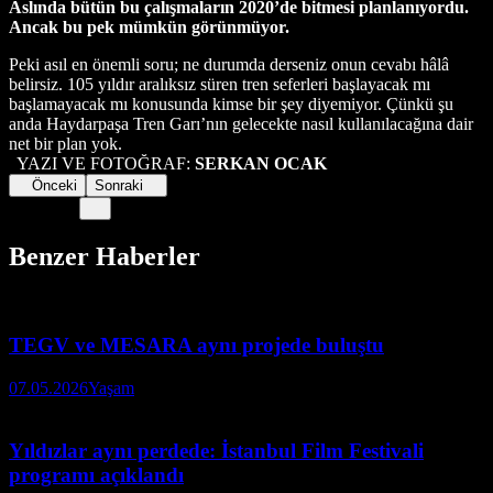
Aslında bütün bu çalışmaların 2020’de bitmesi planlanıyordu.
Ancak bu pek mümkün görünmüyor.
Peki asıl en önemli soru; ne durumda derseniz onun cevabı hâlâ
belirsiz. 105 yıldır aralıksız süren tren seferleri başlayacak mı
başlamayacak mı konusunda kimse bir şey diyemiyor. Çünkü şu
anda Haydarpaşa Tren Garı’nın gelecekte nasıl kullanılacağına dair
net bir plan yok.
YAZI VE FOTOĞRAF:
SERKAN OCAK
Önceki
Sonraki
Benzer Haberler
TEGV ve MESARA aynı projede buluştu
07.05.2026
Yaşam
Yıldızlar aynı perdede: İstanbul Film Festivali
programı açıklandı