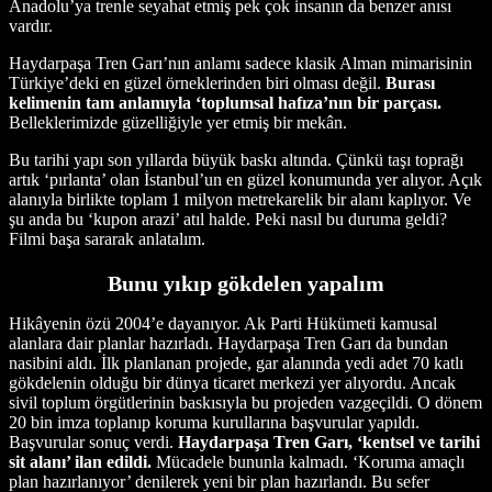
Anadolu’ya trenle seyahat etmiş pek çok insanın da benzer anısı
vardır.
Haydarpaşa Tren Garı’nın anlamı sadece klasik Alman mimarisinin
Türkiye’deki en güzel örneklerinden biri olması değil.
Burası
kelimenin tam anlamıyla ‘toplumsal hafıza’nın bir parçası.
Belleklerimizde güzelliğiyle yer etmiş bir mekân.
Bu tarihi yapı son yıllarda büyük baskı altında. Çünkü taşı toprağı
artık ‘pırlanta’ olan İstanbul’un en güzel konumunda yer alıyor. Açık
alanıyla birlikte toplam 1 milyon metrekarelik bir alanı kaplıyor. Ve
şu anda bu ‘kupon arazi’ atıl halde. Peki nasıl bu duruma geldi?
Filmi başa sararak anlatalım.
Bunu yıkıp gökdelen yapalım
Hikâyenin özü 2004’e dayanıyor. Ak Parti Hükümeti kamusal
alanlara dair planlar hazırladı. Haydarpaşa Tren Garı da bundan
nasibini aldı. İlk planlanan projede, gar alanında yedi adet 70 katlı
gökdelenin olduğu bir dünya ticaret merkezi yer alıyordu. Ancak
sivil toplum örgütlerinin baskısıyla bu projeden vazgeçildi. O dönem
20 bin imza toplanıp koruma kurullarına başvurular yapıldı.
Başvurular sonuç verdi.
Haydarpaşa Tren Garı, ‘kentsel ve tarihi
sit alanı’ ilan edildi.
Mücadele bununla kalmadı. ‘Koruma amaçlı
plan hazırlanıyor’ denilerek yeni bir plan hazırlandı. Bu sefer