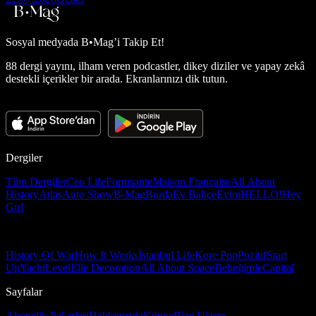
Sosyal medyada
B•Mag’i Takip Et!
88 dergi yayını, ilham veren podcastler, dikey diziler ve yapay zekâ
destekli içerikler bir arada. Ekranlarınızı dik tutun.
Dergiler
Tüm Dergiler
Ceo Life
Formsante
Maison Française
All About
History
Atlas
Auto Show
B-Mag
Burda
Ev Bahçe
Evim
HELLO!
Hey
Girl
History Of War
How It Works
İstanbul Life
Kore Pop
Pozitif
Start
Up
Yacht
Level
Elle Decoration
All About Space
Bebeğimle
Capital
Sayfalar
Abonelik Paketleri
Hakkımızda
Künye
Bize Ulaşın