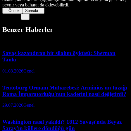
peynir veya baharat da ekleyebilirdi.
Önceki
Sonraki
Benzer Haberler
Savaş kazandıran bir silahın öyküsü: Sherman
Tankı
01.08.2026
Genel
Teutoburg Ormanı Muharebesi: Arminius'un tuzağı
Roma İmparatorluğu'nun kaderini nasıl değiştirdi?
29.07.2026
Genel
Washington nasıl yakıldı? 1812 Savaşı'nda Beyaz
Saray'ın küllere döndüğü gün