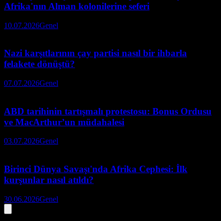
Afrika'nın Alman kolonilerine seferi
10.07.2026
Genel
Nazi karşıtlarının çay partisi nasıl bir ihbarla
felakete dönüştü?
07.07.2026
Genel
ABD tarihinin tartışmalı protestosu: Bonus Ordusu
ve MacArthur’un müdahalesi
03.07.2026
Genel
Birinci Dünya Savaşı'nda Afrika Cephesi: İlk
kurşunlar nasıl atıldı?
30.06.2026
Genel