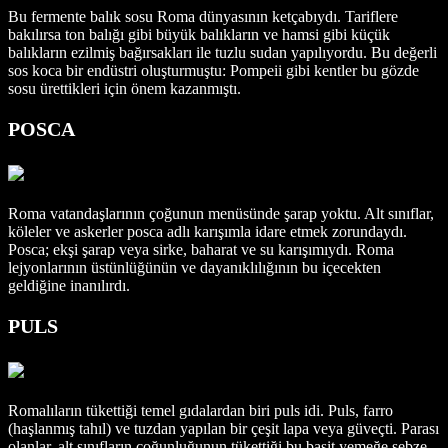
Bu fermente balık sosu Roma dünyasının ketçabıydı. Tariflere
bakılırsa ton balığı gibi büyük balıkların ve hamsi gibi küçük
balıkların ezilmiş bağırsakları ile tuzlu sudan yapılıyordu. Bu değerli
sos koca bir endüstri oluşturmuştu: Pompeii gibi kentler bu gözde
sosu ürettikleri için önem kazanmıştı.
POSCA
Roma vatandaşlarının çoğunun menüsünde şarap yoktu. Alt sınıflar,
köleler ve askerler posca adlı karışımla idare etmek zorundaydı.
Posca; ekşi şarap veya sirke, baharat ve su karışımıydı. Roma
lejyonlarının üstünlüğünün ve dayanıklılığının bu içecekten
geldiğine inanılırdı.
PULS
Romalıların tükettiği temel gıdalardan biri puls idi. Puls, farro
(haşlanmış tahıl) ve tuzdan yapılan bir çeşit lapa veya güveçti. Parası
olanlar, alt sınıfların çoğunluğunun tükettiği bu basit yemeğe sebze,