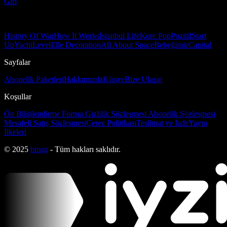
Girl
History Of War
How It Works
İstanbul Life
Kore Pop
Pozitif
Start
Up
Yacht
Level
Elle Decoration
All About Space
Bebeğimle
Capital
Sayfalar
Abonelik Paketleri
Hakkımızda
Künye
Bize Ulaşın
Koşullar
Ön Bilgilendirme Formu
Gizlilik Sözleşmesi
Abonelik Sözleşmesi
Mesafeli Satış Sözleşmesi
Çerez Politikası
Teslimat ve İade
Yayın
İlkeleri
© 2025
bmag
- Tüm hakları saklıdır.