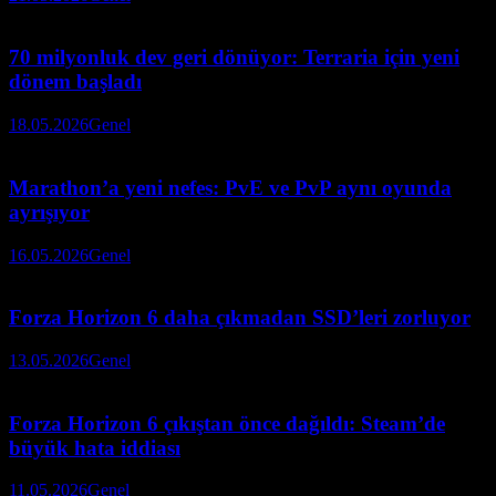
70 milyonluk dev geri dönüyor: Terraria için yeni
dönem başladı
18.05.2026
Genel
Marathon’a yeni nefes: PvE ve PvP aynı oyunda
ayrışıyor
16.05.2026
Genel
Forza Horizon 6 daha çıkmadan SSD’leri zorluyor
13.05.2026
Genel
Forza Horizon 6 çıkıştan önce dağıldı: Steam’de
büyük hata iddiası
11.05.2026
Genel