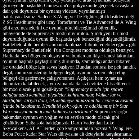
girmeye de başladık. Gamescom'da gökyüzünde geçecek savaşlara
dair çok doyurucu bir oynanış videosu yayınlanmıştı
hatırlayacaksınız. Sadece X-Wing ve Tie Fighter gibi klasikleri değil
Z-95 Headhunter gibi uzay Toros'larını ve Tie Advanced ile A-Wing
gibi arzu nesnelerini de oyunda görebileceğimizi öğrendik,
nihayetinde de Supremacy modu duyuruldu. Şimdi yeni bir mod
duyurulduğunda oyunu ilk başlarda çok benzediğini düşündüğümüz
Battlefield 4 ile beraber anmamak olmaz. Tahmin edebileceğiniz gibi
Supremacy'de Battlefield 4'ün Conquest moduna oldukça benziyor.
Haritada beş bölgeden oluşuyor ve bunlardan ikişer tanesi takımlara
oyunun başında paylaştırılmış durumda, start aldığı andan itibaren
ise ortadaki bölge için savaş başlıyor. Bundan sonrası ise pek tanıdık
değil, canınızın istediği bölgeyi değil, oyunun sizden talep ettiği
bölgeyi ele geçirmeye çalışıyorsunuz. Açıkçası hem oynanışa
dinamizm katabilecek, aynı zamanda da sizi evinizde hissettirecek
bir mod olacak gibi gözüküyor.
"Supremacy modu için spawn
olduğunuzda kendinizi piyadeler, kahramanlar, Walker'lar ve
Starfighter'larıyla dolu, tek kelimeyle muazzam bir cephe savaşının
içinde bulacaksınız. Kendinizi çok yoğun ve odaklanmış bir Star
Wars aksiyonunun içinde bulmaya hazırlanın"
Supremacy çoğu
bakımdan oyunun en yoğun ve en sevilen modu olacak gibi
gözüküyor. Sağa sola baktığınızda Darth Vader'dan Luke
Skywalker'a, AT-AT'lerden çöp kamyonundan bozma Y-Wing'lere,
Boba Fett'e kadar Star Wars dünyasına ait detaylarla karşılaşmanız