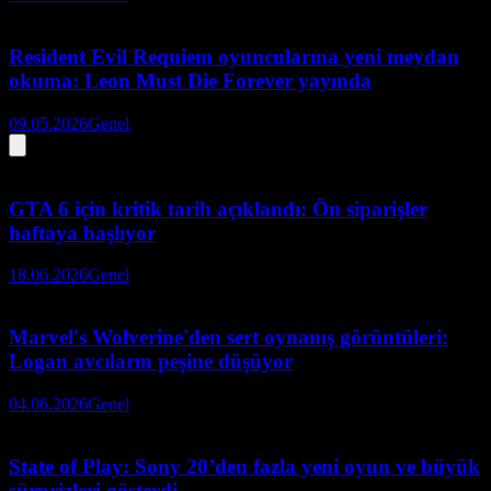
Resident Evil Requiem oyuncularına yeni meydan
okuma: Leon Must Die Forever yayında
09.05.2026
Genel
GTA 6 için kritik tarih açıklandı: Ön siparişler
haftaya başlıyor
18.06.2026
Genel
Marvel's Wolverine'den sert oynanış görüntüleri:
Logan avcıların peşine düşüyor
04.06.2026
Genel
State of Play: Sony 20’den fazla yeni oyun ve büyük
sürprizleri gösterdi