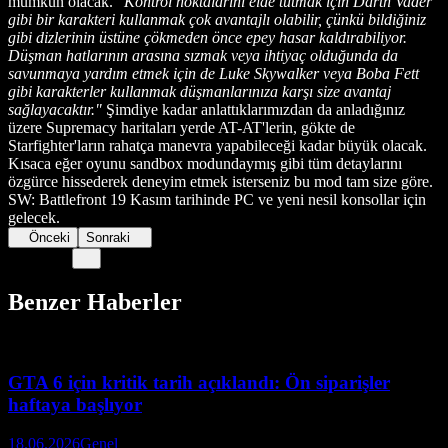
mümkün olacak.
"Kontrol noktalarını elde tutmak için Darth Vader
gibi bir karakteri kullanmak çok avantajlı olabilir, çünkü bildiğiniz
gibi dizlerinin üstüne çökmeden önce epey hasar kaldırabiliyor.
Düşman hatlarının arasına sızmak veya ihtiyaç olduğunda da
savunmaya yardım etmek için de Luke Skywalker veya Boba Fett
gibi karakterler kullanmak düşmanlarınıza karşı size avantaj
sağlayacaktır."
Şimdiye kadar anlattıklarımızdan da anladığınız
üzere Supremacy haritaları yerde AT-AT'lerin, gökte de
Starfighter'ların rahatça manevra yapabileceği kadar büyük olacak.
Kısaca eğer oyunu sandbox modundaymış gibi tüm detaylarını
özgürce hissederek deneyim etmek isterseniz bu mod tam size göre.
SW: Battlefront 19 Kasım tarihinde PC ve yeni nesil konsollar için
gelecek.
Önceki
Sonraki
Benzer Haberler
GTA 6 için kritik tarih açıklandı: Ön siparişler
haftaya başlıyor
18.06.2026
Genel