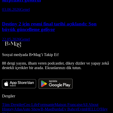
03.06.2026
Genel
Destiny 2 için resmi final tarihi açıklandı: Son
büyük güncelleme geliyor
22.05.2026
Genel
Sosyal medyada
B•Mag’i Takip Et!
88 dergi yayını, ilham veren podcastler, dikey diziler ve yapay zekâ
destekli içerikler bir arada. Ekranlarınızı dik tutun.
Dergiler
Tüm Dergiler
Ceo Life
Formsante
Maison Française
All About
History
Atlas
Auto Show
B-Mag
Burda
Ev Bahçe
Evim
HELLO!
Hey