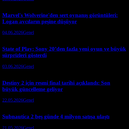
Marvel's Wolverine'den sert oynanış görüntüleri:
Logan avcıların peşine düşüyor
04.06.2026
Genel
State of Play: Sony 20’den fazla yeni oyun ve büyük
sürprizleri gösterdi
03.06.2026
Genel
Destiny 2 için resmi final tarihi açıklandı: Son
büyük güncelleme geliyor
22.05.2026
Genel
Subnautica 2 beş günde 4 milyon satışa ulaştı
21.05.2026
Genel