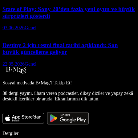
State of Play: Sony 20’den fazla yeni oyun ve büyük
sürprizleri gösterdi
03.06.2026
Genel
Destiny 2 için resmi final tarihi açıklandı: Son
büyük güncelleme geliyor
22.05.2026
Genel
Sosyal medyada
B•Mag’i Takip Et!
88 dergi yayını, ilham veren podcastler, dikey diziler ve yapay zekâ
destekli içerikler bir arada. Ekranlarınızı dik tutun.
Dergiler