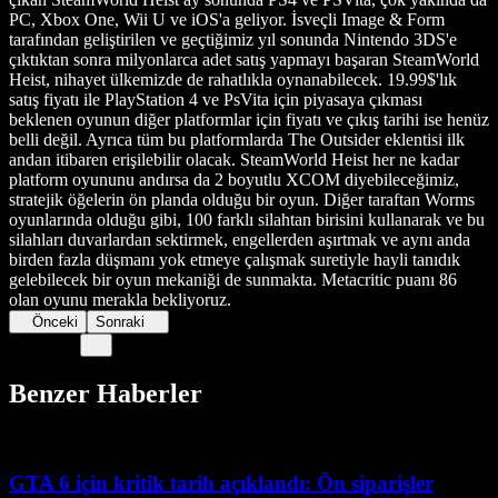
PC, Xbox One, Wii U ve iOS'a geliyor. İsveçli Image & Form
tarafından geliştirilen ve geçtiğimiz yıl sonunda Nintendo 3DS'e
çıktıktan sonra milyonlarca adet satış yapmayı başaran SteamWorld
Heist, nihayet ülkemizde de rahatlıkla oynanabilecek. 19.99$'lık
satış fiyatı ile PlayStation 4 ve PsVita için piyasaya çıkması
beklenen oyunun diğer platformlar için fiyatı ve çıkış tarihi ise henüz
belli değil. Ayrıca tüm bu platformlarda The Outsider eklentisi ilk
andan itibaren erişilebilir olacak. SteamWorld Heist her ne kadar
platform oyununu andırsa da 2 boyutlu XCOM diyebileceğimiz,
stratejik öğelerin ön planda olduğu bir oyun. Diğer taraftan Worms
oyunlarında olduğu gibi, 100 farklı silahtan birisini kullanarak ve bu
silahları duvarlardan sektirmek, engellerden aşırtmak ve aynı anda
birden fazla düşmanı yok etmeye çalışmak suretiyle hayli tanıdık
gelebilecek bir oyun mekaniği de sunmakta. Metacritic puanı 86
olan oyunu merakla bekliyoruz.
Önceki
Sonraki
Benzer Haberler
GTA 6 için kritik tarih açıklandı: Ön siparişler