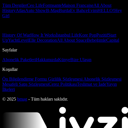
Tüm Dergiler
Ceo Life
Formsante
Maison Française
All About
History
Atlas
Auto Show
B-Mag
Burda
Ev Bahçe
Evim
HELLO!
Hey
Girl
History Of War
How It Works
İstanbul Life
Kore Pop
Pozitif
Start
Up
Yacht
Level
Elle Decoration
All About Space
Bebeğimle
Capital
Sayfalar
Abonelik Paketleri
Hakkımızda
Künye
Bize Ulaşın
Koşullar
Ön Bilgilendirme Formu
Gizlilik Sözleşmesi
Abonelik Sözleşmesi
Mesafeli Satış Sözleşmesi
Çerez Politikası
Teslimat ve İade
Yayın
İlkeleri
© 2025
bmag
- Tüm hakları saklıdır.