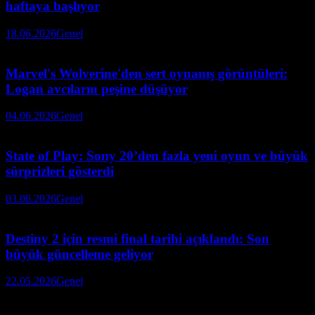
haftaya başlıyor
18.06.2026
Genel
Marvel's Wolverine'den sert oynanış görüntüleri:
Logan avcıların peşine düşüyor
04.06.2026
Genel
State of Play: Sony 20’den fazla yeni oyun ve büyük
sürprizleri gösterdi
03.06.2026
Genel
Destiny 2 için resmi final tarihi açıklandı: Son
büyük güncelleme geliyor
22.05.2026
Genel