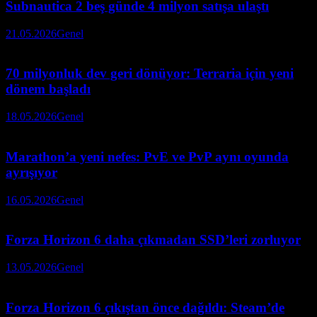
Subnautica 2 beş günde 4 milyon satışa ulaştı
21.05.2026
Genel
70 milyonluk dev geri dönüyor: Terraria için yeni
dönem başladı
18.05.2026
Genel
Marathon’a yeni nefes: PvE ve PvP aynı oyunda
ayrışıyor
16.05.2026
Genel
Forza Horizon 6 daha çıkmadan SSD’leri zorluyor
13.05.2026
Genel
Forza Horizon 6 çıkıştan önce dağıldı: Steam’de