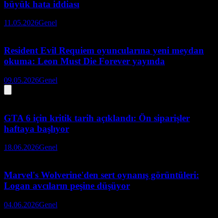
büyük hata iddiası
11.05.2026
Genel
Resident Evil Requiem oyuncularına yeni meydan
okuma: Leon Must Die Forever yayında
09.05.2026
Genel
GTA 6 için kritik tarih açıklandı: Ön siparişler
haftaya başlıyor
18.06.2026
Genel
Marvel's Wolverine'den sert oynanış görüntüleri:
Logan avcıların peşine düşüyor
04.06.2026
Genel