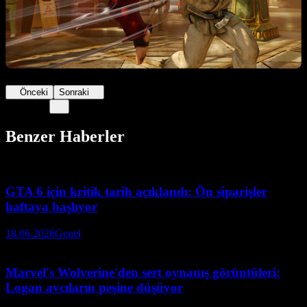
Önceki
Sonraki
Benzer Haberler
GTA 6 için kritik tarih açıklandı: Ön siparişler
haftaya başlıyor
18.06.2026
Genel
Marvel's Wolverine'den sert oynanış görüntüleri:
Logan avcıların peşine düşüyor