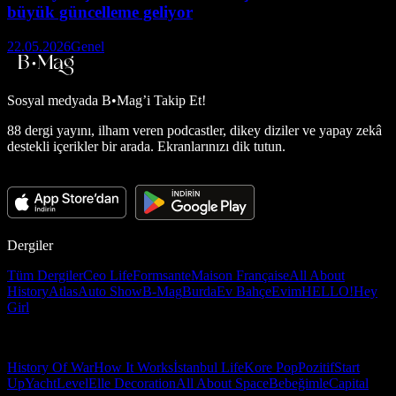
büyük güncelleme geliyor
22.05.2026
Genel
Sosyal medyada
B•Mag’i Takip Et!
88 dergi yayını, ilham veren podcastler, dikey diziler ve yapay zekâ
destekli içerikler bir arada. Ekranlarınızı dik tutun.
Dergiler
Tüm Dergiler
Ceo Life
Formsante
Maison Française
All About
History
Atlas
Auto Show
B-Mag
Burda
Ev Bahçe
Evim
HELLO!
Hey
Girl
History Of War
How It Works
İstanbul Life
Kore Pop
Pozitif
Start
Up
Yacht
Level
Elle Decoration
All About Space
Bebeğimle
Capital