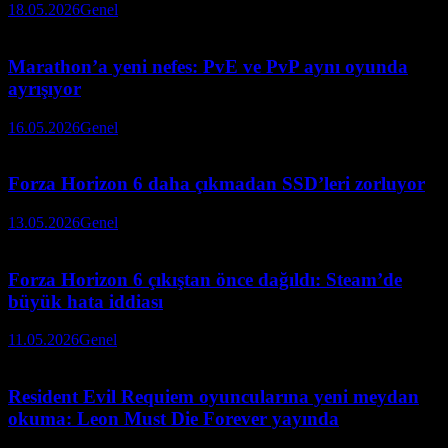
18.05.2026
Genel
Marathon’a yeni nefes: PvE ve PvP aynı oyunda
ayrışıyor
16.05.2026
Genel
Forza Horizon 6 daha çıkmadan SSD’leri zorluyor
13.05.2026
Genel
Forza Horizon 6 çıkıştan önce dağıldı: Steam’de
büyük hata iddiası
11.05.2026
Genel
Resident Evil Requiem oyuncularına yeni meydan
okuma: Leon Must Die Forever yayında