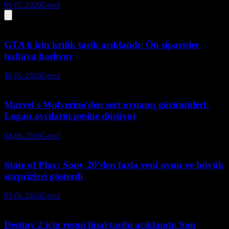
09.05.2026
Genel
GTA 6 için kritik tarih açıklandı: Ön siparişler
haftaya başlıyor
18.06.2026
Genel
Marvel's Wolverine'den sert oynanış görüntüleri:
Logan avcıların peşine düşüyor
04.06.2026
Genel
State of Play: Sony 20’den fazla yeni oyun ve büyük
sürprizleri gösterdi
03.06.2026
Genel
Destiny 2 için resmi final tarihi açıklandı: Son