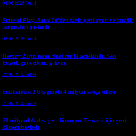
04.06.2026
Genel
State of Play: Sony 20’den fazla yeni oyun ve büyük
sürprizleri gösterdi
03.06.2026
Genel
Destiny 2 için resmi final tarihi açıklandı: Son
büyük güncelleme geliyor
22.05.2026
Genel
Subnautica 2 beş günde 4 milyon satışa ulaştı
21.05.2026
Genel
70 milyonluk dev geri dönüyor: Terraria için yeni
dönem başladı