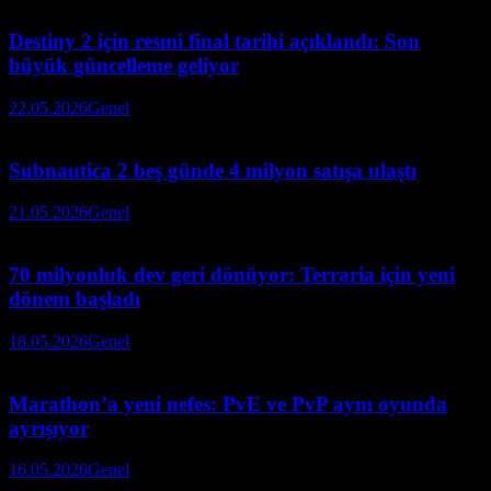
Destiny 2 için resmi final tarihi açıklandı: Son
büyük güncelleme geliyor
22.05.2026
Genel
Subnautica 2 beş günde 4 milyon satışa ulaştı
21.05.2026
Genel
70 milyonluk dev geri dönüyor: Terraria için yeni
dönem başladı
18.05.2026
Genel
Marathon’a yeni nefes: PvE ve PvP aynı oyunda
ayrışıyor
16.05.2026
Genel