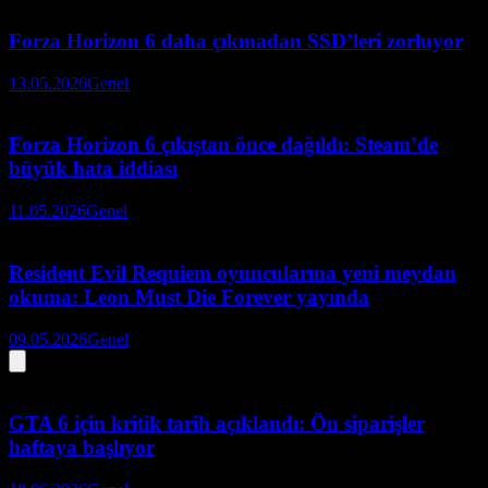
Forza Horizon 6 daha çıkmadan SSD’leri zorluyor
13.05.2026
Genel
Forza Horizon 6 çıkıştan önce dağıldı: Steam’de
büyük hata iddiası
11.05.2026
Genel
Resident Evil Requiem oyuncularına yeni meydan
okuma: Leon Must Die Forever yayında
09.05.2026
Genel
GTA 6 için kritik tarih açıklandı: Ön siparişler
haftaya başlıyor