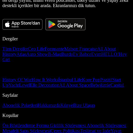
88 dergi yayını, ilham veren podcastler, dikey diziler ve yapay zekâ
destekli içerikler bir arada. Ekranlarınızı dik tutun.
Dergiler
Tüm Dergiler
Ceo Life
Formsante
Maison Française
All About
History
Atlas
Auto Show
B-Mag
Burda
Ev Bahçe
Evim
HELLO!
Hey
Girl
History Of War
How It Works
İstanbul Life
Kore Pop
Pozitif
Start
Up
Yacht
Level
Elle Decoration
All About Space
Bebeğimle
Capital
Sayfalar
Abonelik Paketleri
Hakkımızda
Künye
Bize Ulaşın
Koşullar
Ön Bilgilendirme Formu
Gizlilik Sözleşmesi
Abonelik Sözleşmesi
Mesafeli Satış Sözleşmesi
Çerez Politikası
Teslimat ve İade
Yayın