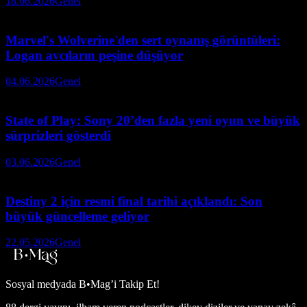
18.06.2026
Genel
Marvel's Wolverine'den sert oynanış görüntüleri:
Logan avcıların peşine düşüyor
04.06.2026
Genel
State of Play: Sony 20’den fazla yeni oyun ve büyük
sürprizleri gösterdi
03.06.2026
Genel
Destiny 2 için resmi final tarihi açıklandı: Son
büyük güncelleme geliyor
22.05.2026
Genel
Sosyal medyada
B•Mag’i Takip Et!