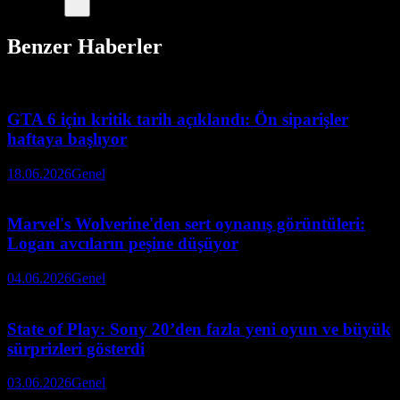
Benzer Haberler
GTA 6 için kritik tarih açıklandı: Ön siparişler
haftaya başlıyor
18.06.2026
Genel
Marvel's Wolverine'den sert oynanış görüntüleri:
Logan avcıların peşine düşüyor
04.06.2026
Genel
State of Play: Sony 20’den fazla yeni oyun ve büyük
sürprizleri gösterdi
03.06.2026
Genel