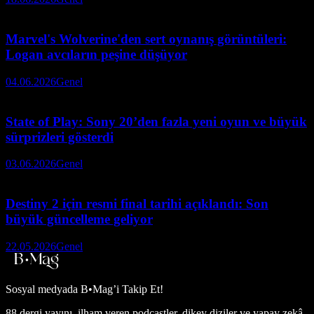
Marvel's Wolverine'den sert oynanış görüntüleri:
Logan avcıların peşine düşüyor
04.06.2026
Genel
State of Play: Sony 20’den fazla yeni oyun ve büyük
sürprizleri gösterdi
03.06.2026
Genel
Destiny 2 için resmi final tarihi açıklandı: Son
büyük güncelleme geliyor
22.05.2026
Genel
Sosyal medyada
B•Mag’i Takip Et!
88 dergi yayını, ilham veren podcastler, dikey diziler ve yapay zekâ