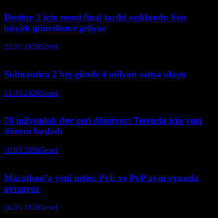
Destiny 2 için resmi final tarihi açıklandı: Son
büyük güncelleme geliyor
22.05.2026
Genel
Subnautica 2 beş günde 4 milyon satışa ulaştı
21.05.2026
Genel
70 milyonluk dev geri dönüyor: Terraria için yeni
dönem başladı
18.05.2026
Genel
Marathon’a yeni nefes: PvE ve PvP aynı oyunda
ayrışıyor
16.05.2026
Genel