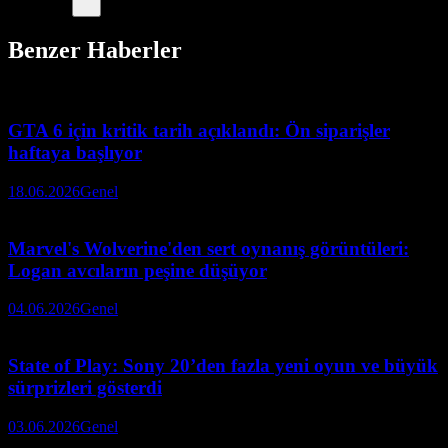
Benzer Haberler
GTA 6 için kritik tarih açıklandı: Ön siparişler
haftaya başlıyor
18.06.2026
Genel
Marvel's Wolverine'den sert oynanış görüntüleri:
Logan avcıların peşine düşüyor
04.06.2026
Genel
State of Play: Sony 20’den fazla yeni oyun ve büyük
sürprizleri gösterdi
03.06.2026
Genel