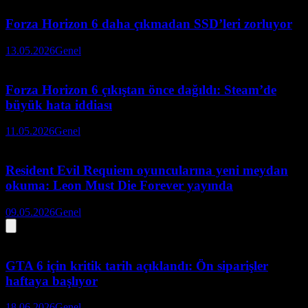
Forza Horizon 6 daha çıkmadan SSD’leri zorluyor
13.05.2026
Genel
Forza Horizon 6 çıkıştan önce dağıldı: Steam’de
büyük hata iddiası
11.05.2026
Genel
Resident Evil Requiem oyuncularına yeni meydan
okuma: Leon Must Die Forever yayında
09.05.2026
Genel
GTA 6 için kritik tarih açıklandı: Ön siparişler
haftaya başlıyor
18.06.2026
Genel