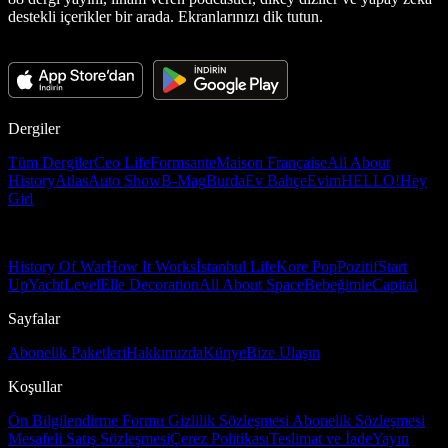
destekli içerikler bir arada. Ekranlarınızı dik tutun.
Dergiler
Tüm Dergiler
Ceo Life
Formsante
Maison Française
All About
History
Atlas
Auto Show
B-Mag
Burda
Ev Bahçe
Evim
HELLO!
Hey
Girl
History Of War
How It Works
İstanbul Life
Kore Pop
Pozitif
Start
Up
Yacht
Level
Elle Decoration
All About Space
Bebeğimle
Capital
Sayfalar
Abonelik Paketleri
Hakkımızda
Künye
Bize Ulaşın
Koşullar
Ön Bilgilendirme Formu
Gizlilik Sözleşmesi
Abonelik Sözleşmesi
Mesafeli Satış Sözleşmesi
Çerez Politikası
Teslimat ve İade
Yayın