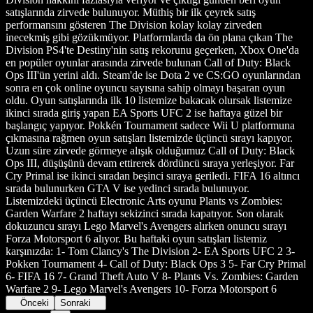
satışlarında zirvede bulunuyor. Müthiş bir ilk çeyrek satış
performansını gösteren The Division kolay kolay zirveden
inecekmiş gibi gözükmüyor. Platformlarda da ön plana çıkan The
Division PS4'te Destiny'nin satış rekorunu geçerken, Xbox One'da
en popüler oyunlar arasında zirvede bulunan Call of Duty: Black
Ops III'ün yerini aldı. Steam'de ise Dota 2 ve CS:GO oyunlarından
sonra en çok online oyuncu sayısına sahip olmayı başaran oyun
oldu. Oyun satışlarında ilk 10 listemize bakacak olursak listemize
ikinci sırada giriş yapan EA Sports UFC 2 ise haftaya güzel bir
başlangıç yapıyor. Pokkén Tournament sadece Wii U platformuna
çıkmasına rağmen oyun satışları listemizde üçüncü sırayı kapıyor.
Uzun süre zirvede görmeye alışık olduğumuz Call of Duty: Black
Ops III, düşüşünü devam ettirerek dördüncü sıraya yerleşiyor. Far
Cry Primal ise ikinci sıradan beşinci sıraya geriledi. FIFA 16 altıncı
sırada bulunurken GTA V ise yedinci sırada bulunuyor.
Listemizdeki üçüncü Electronic Arts oyunu Plants vs Zombies:
Garden Warfare 2 haftayı sekizinci sırada kapatıyor. Son olarak
dokuzuncu sırayı Lego Marvel's Avengers alırken onuncu sırayı
Forza Motorsport 6 alıyor. Bu haftaki oyun satışları listemiz
karşınızda: 1- Tom Clancy's The Division 2- EA Sports UFC 2 3-
Pokken Tournament 4- Call of Duty: Black Ops 3 5- Far Cry Primal
6- FIFA 16 7- Grand Theft Auto V 8- Plants Vs. Zombies: Garden
Warfare 2 9- Lego Marvel's Avengers 10- Forza Motorsport 6
Önceki
Sonraki