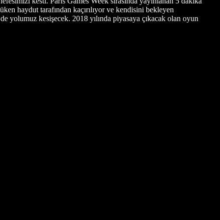
 nefesimizi kesti. Paris Games Week sırasında yayınlanan 5 dakika
ken haydut tarafından kaçırılıyor ve kendisini bekleyen
e de yolumuz kesişecek. 2018 yılında piyasaya çıkacak olan oyun