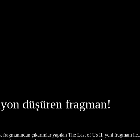
siyon düşüren fragman!
k fragmanından çıkarımlar yapılan The Last of Us II, yeni fragmanı ile..