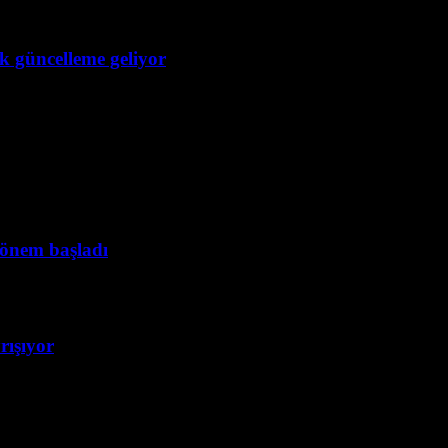
ük güncelleme geliyor
dönem başladı
rışıyor