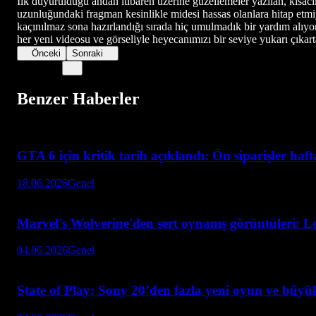
İlk duyurulduğu andan itibaren üzerine güzellemeler yazılan, kısac
uzunluğundaki fragman kesinlikle midesi hassas olanlara hitap etm
kaçınılmaz sona hazırlandığı sırada hiç umulmadık bir yardım alıy
her yeni videosu ve görseliyle heyecanımızı bir seviye yukarı çıkar
Önceki
Sonraki
Benzer Haberler
GTA 6 için kritik tarih açıklandı: Ön siparişler haf
18.06.2026
Genel
Marvel's Wolverine'den sert oynanış görüntüleri: L
04.06.2026
Genel
State of Play: Sony 20’den fazla yeni oyun ve büyük