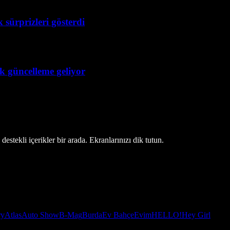
 sürprizleri gösterdi
ük güncelleme geliyor
estekli içerikler bir arada. Ekranlarınızı dik tutun.
ry
Atlas
Auto Show
B-Mag
Burda
Ev Bahçe
Evim
HELLO!
Hey Girl