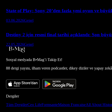
State of Play: Sony 20’den fazla yeni oyun ve büyük
03.06.2026
Genel
Destiny 2 için resmi final tarihi açıklandı: Son büy
22.05.2026
Genel
Sosyal medyada
B•Mag’i Takip Et!
88 dergi yayını, ilham veren podcastler, dikey diziler ve yapay zekâ d
Dergiler
Tüm Dergiler
Ceo Life
Formsante
Maison Française
All About Histo