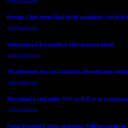
03.06.2026
Genel
Destiny 2 için resmi final tarihi açıklandı: Son büy
22.05.2026
Genel
Subnautica 2 beş günde 4 milyon satışa ulaştı
21.05.2026
Genel
70 milyonluk dev geri dönüyor: Terraria için yeni 
18.05.2026
Genel
Marathon’a yeni nefes: PvE ve PvP aynı oyunda ay
16.05.2026
Genel
Forza Horizon 6 daha çıkmadan SSD’leri zorluyor