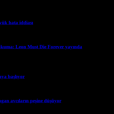
yük hata iddiası
okuma: Leon Must Die Forever yayında
taya başlıyor
ogan avcıların peşine düşüyor