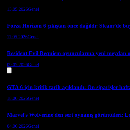
13.05.2026
Genel
Forza Horizon 6 çıkıştan önce dağıldı: Steam’de bü
11.05.2026
Genel
Resident Evil Requiem oyuncularına yeni meydan 
09.05.2026
Genel
GTA 6 için kritik tarih açıklandı: Ön siparişler haf
18.06.2026
Genel
Marvel's Wolverine'den sert oynanış görüntüleri: L
04.06.2026
Genel