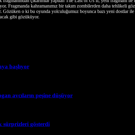
ık fragmanından çıkarımlar yapılan The Last of Us II, yeni fragmanı ile
iyor. Fragmanda kahramanımız bir takım zombilerden daha tehlikeli gözü
or. Gözüken o ki bu oyunda yolculuğumuz boyunca bazı yeni dostlar il
tacak gibi gözüküyor.
taya başlıyor
ogan avcıların peşine düşüyor
 sürprizleri gösterdi