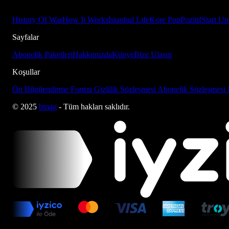
History Of War
How It Works
İstanbul Life
Kore Pop
Pozitif
Start Up
Sayfalar
Abonelik Paketleri
Hakkımızda
Künye
Bize Ulaşın
Koşullar
Ön Bilgilendirme Formu
Gizlilik Sözleşmesi
Abonelik Sözleşmesi
© 2025
bmag
- Tüm hakları saklıdır.