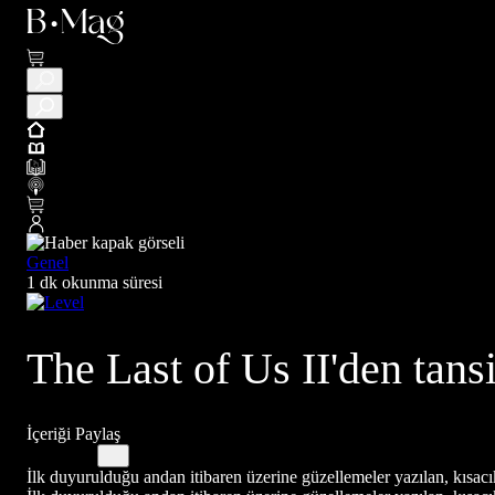
Genel
1 dk okunma süresi
The Last of Us II'den tan
İçeriği Paylaş
İlk duyurulduğu andan itibaren üzerine güzellemeler yazılan, kısacı