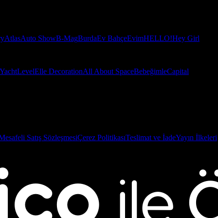
ry
Atlas
Auto Show
B-Mag
Burda
Ev Bahçe
Evim
HELLO!
Hey Girl
Yacht
Level
Elle Decoration
All About Space
Bebeğimle
Capital
Mesafeli Satış Sözleşmesi
Çerez Politikası
Teslimat ve İade
Yayın İlkeleri