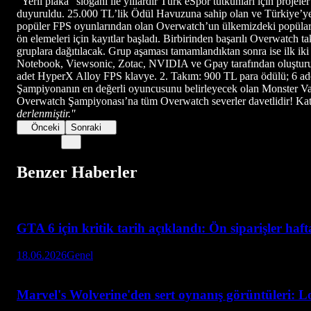
“Yerli plaka” sloganı ile yıllardır Türk eSpor tutkunları için projel
duyuruldu. 25.000 TL’lik Ödül Havuzuna sahip olan ve Türkiye’ye 
popüler FPS oyunlarından olan Overwatch’un ülkemizdeki popülarit
ön elemeleri için kayıtlar başladı. Birbirinden başarılı Overwatch
gruplara dağıtılacak. Grup aşaması tamamlandıktan sonra ise ilk 
Notebook, Viewsonic, Zotac, NVIDIA ve Gpay tarafından oluşturul
adet HyperX Alloy FPS klavye. 2. Takım: 900 TL para ödülü; 6
Şampiyonanın en değerli oyuncusunu belirleyecek olan Monster 
Overwatch Şampiyonası’na tüm Overwatch severler davetlidir! Katıl
derlenmiştir.''
Önceki
Sonraki
Benzer Haberler
GTA 6 için kritik tarih açıklandı: Ön siparişler haf
18.06.2026
Genel
Marvel's Wolverine'den sert oynanış görüntüleri: L