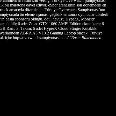
d Entertainment’ın resmi izin verdiği Türkiye Overwatch Şampiyonası
ık bir maratona davet ediyor. eSpor arenasının son dönemdeki en
getirmek amacıyla düzenlenen Türkiye Overwatch Şampiyonası’nın
 şampiyonada ön eleme aşaması geçildikten sonra oyuncular dörderli
EL’ın basın sponsoru olduğu, ödül havuzu HyperX, Monster
para ödülü; 6 adet Zotac GTX 1060 AMP! Edition ekran kartı; 6
B Ram. 3. Takım: 6 adet HyperX Cloud Stinger Kulaklık.
anavarlarından ABRA A5 V10.2 Gaming Laptop olacak. Türkiye
mak için: http://overwatchsampiyonasi.com/
''Basın Bülteninden