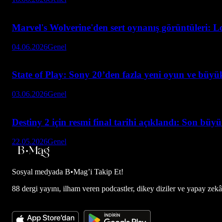
Marvel's Wolverine'den sert oynanış görüntüleri: L
04.06.2026
Genel
State of Play: Sony 20’den fazla yeni oyun ve büyük
03.06.2026
Genel
Destiny 2 için resmi final tarihi açıklandı: Son büy
22.05.2026
Genel
Sosyal medyada
B•Mag’i Takip Et!
88 dergi yayını, ilham veren podcastler, dikey diziler ve yapay zekâ d