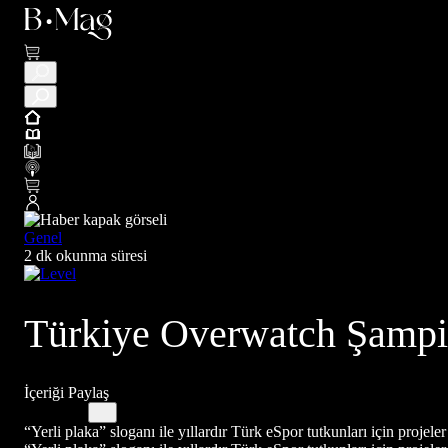
Genel
2 dk okunma süresi
Türkiye Overwatch Şampiy
İçeriği Paylaş
“Yerli plaka” sloganı ile yıllardır Türk eSpor tutkunları için projeler 