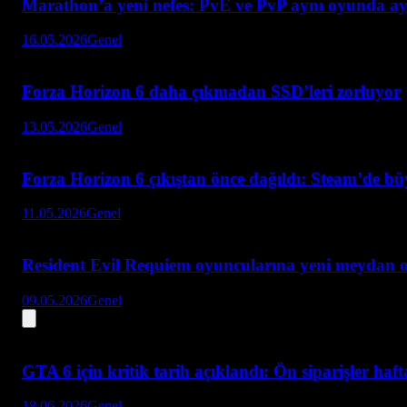
Marathon’a yeni nefes: PvE ve PvP aynı oyunda ay
16.05.2026
Genel
Forza Horizon 6 daha çıkmadan SSD’leri zorluyor
13.05.2026
Genel
Forza Horizon 6 çıkıştan önce dağıldı: Steam’de bü
11.05.2026
Genel
Resident Evil Requiem oyuncularına yeni meydan 
09.05.2026
Genel
GTA 6 için kritik tarih açıklandı: Ön siparişler haf
18.06.2026
Genel