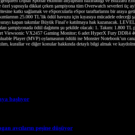
er geliştiren Dijital Sporlar ekibinin altyapısını hazırladığı ve Blizzar
özel yapısıyla dikkat çeken şampiyona tüm Overwatch severleri üç ayl
esine katkı sağlamak ve eSporcularla eSpor taraftarlarını bir araya 
 takımlarının 25.000 TL’lik ödül havuzu için kıyasıya mücadele edeceği
iki sırayı kapan takımlar Büyük Final’e katılmaya hak kazanacak. LEV
an şampiyonada ödül dağıtımı şu şekilde olacak: 1. Takım: 1.800 TL 
 adet Viewsonic VX2457 Gaming Monitor; 6 adet HyperX Fury DDR4 4G
Valuable Player (MVP) oylamasının ödülü ise Monster Notebook’un c
ım, kurallar ve diğer konular hakkında detaylı bilgi almak ve kaydol
taya başlıyor
ogan avcıların peşine düşüyor