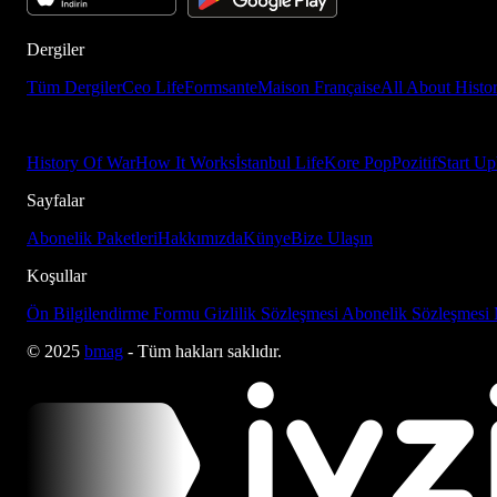
Dergiler
Tüm Dergiler
Ceo Life
Formsante
Maison Française
All About Histo
History Of War
How It Works
İstanbul Life
Kore Pop
Pozitif
Start Up
Sayfalar
Abonelik Paketleri
Hakkımızda
Künye
Bize Ulaşın
Koşullar
Ön Bilgilendirme Formu
Gizlilik Sözleşmesi
Abonelik Sözleşmesi
© 2025
bmag
- Tüm hakları saklıdır.