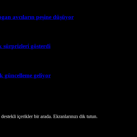
ogan avcıların peşine düşüyor
 sürprizleri gösterdi
ük güncelleme geliyor
estekli içerikler bir arada. Ekranlarınızı dik tutun.