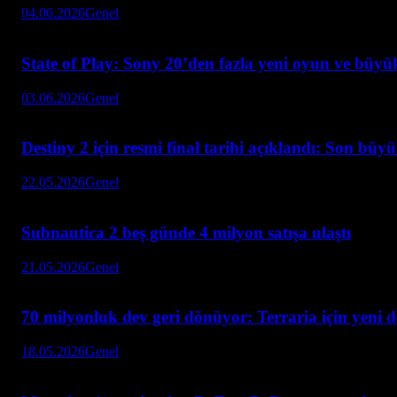
04.06.2026
Genel
State of Play: Sony 20’den fazla yeni oyun ve büyük
03.06.2026
Genel
Destiny 2 için resmi final tarihi açıklandı: Son büy
22.05.2026
Genel
Subnautica 2 beş günde 4 milyon satışa ulaştı
21.05.2026
Genel
70 milyonluk dev geri dönüyor: Terraria için yeni 
18.05.2026
Genel