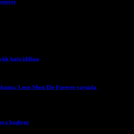
rışıyor
yük hata iddiası
okuma: Leon Must Die Forever yayında
taya başlıyor