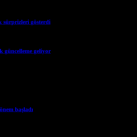
 sürprizleri gösterdi
ük güncelleme geliyor
dönem başladı