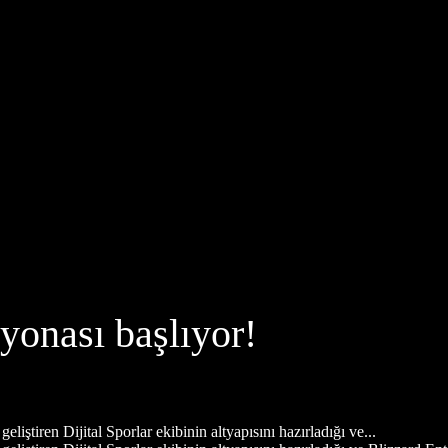
onası başlıyor!
geliştiren Dijital Sporlar ekibinin altyapısını hazırladığı ve...