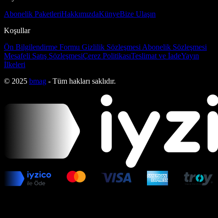
Abonelik Paketleri
Hakkımızda
Künye
Bize Ulaşın
Koşullar
Ön Bilgilendirme Formu
Gizlilik Sözleşmesi
Abonelik Sözleşmesi
Mesafeli Satış Sözleşmesi
Çerez Politikası
Teslimat ve İade
Yayın
İlkeleri
© 2025
bmag
- Tüm hakları saklıdır.