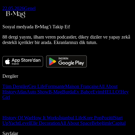
22.05.2026
Genel
Sosyal medyada
B•Mag’i Takip Et!
88 dergi yayını, ilham veren podcastler, dikey diziler ve yapay zekâ
destekli içerikler bir arada. Ekranlarınızı dik tutun.
Dergiler
Tüm Dergiler
Ceo Life
Formsante
Maison Française
All About
History
Atlas
Auto Show
B-Mag
Burda
Ev Bahçe
Evim
HELLO!
Hey
Girl
History Of War
How It Works
İstanbul Life
Kore Pop
Pozitif
Start
Up
Yacht
Level
Elle Decoration
All About Space
Bebeğimle
Capital
Sayfalar