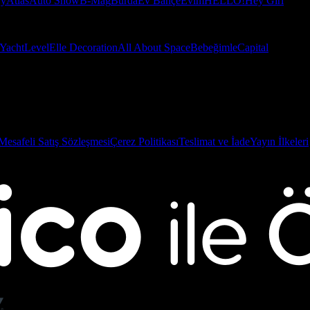
ry
Atlas
Auto Show
B-Mag
Burda
Ev Bahçe
Evim
HELLO!
Hey Girl
Yacht
Level
Elle Decoration
All About Space
Bebeğimle
Capital
Mesafeli Satış Sözleşmesi
Çerez Politikası
Teslimat ve İade
Yayın İlkeleri