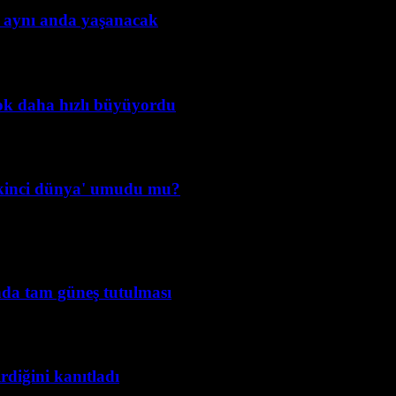
ay aynı anda yaşanacak
ok daha hızlı büyüyordu
r 'ikinci dünya' umudu mu?
da tam güneş tutulması
rdiğini kanıtladı