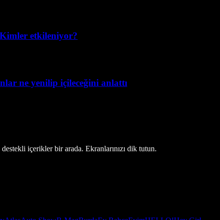
 Kimler etkileniyor?
r ne yenilip içileceğini anlattı
estekli içerikler bir arada. Ekranlarınızı dik tutun.