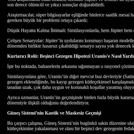
son derece ölümcül ve yıkıcı sonuçlar doğurabilirdi.
Araştırmacılar, süper bilgisayarlar eşliğinde binlerce saatlik mesai
gereken büyük bir problemi ortaya çıkardı:
Düşük Hayatta Kalma İhtimali: Simülasyonlarda, hem Jüpiter hem d
Çelişen Senaryolar: Jüpiter’in uydularını korumayı başaran modeller
dönemden birlikte hasarsız çıkabildiği senaryo sayısı yok denecek k
Kurtarıcı Rolü: Beşinci Gezegen Hipotezi Uranüs'e Nasıl Yard
İşte bu noktada, bahanelerin arkasına sığınmayan o rasyonel çözüm
Simülasyonlara göre, Uranüs’ün diğer mevcut buz devleriyle (Satü
gezegen eklendiğinde, bu kayıp gezegen kütleçekimsel karşılaşmaları
tasadan uzak, çok daha uygun ve korunaklı koşullar yaratmış oluyo
Ayrıca uzmanlar, Uranüs’ün geçmişinde birden fazla büyük kararsızlı
dönemiyle ilişkili olduğunu değerlendiriyor.
Güneş Sistemi’nin Kaotik ve Maskesiz Geçmişi
Bu çarpıcı çalışma, Güneş Sistemi’nin bugünkü sakin düzenine ulaşm
kütleçekimine yakalanması ve olası bir beşinci dev gezegenin fedaka