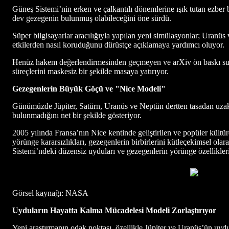
Güneş Sistemi’nin erken ve çalkantılı dönemlerine ışık tutan ezber 
dev gezegenin bulunmuş olabileceğini öne sürdü.
Süper bilgisayarlar aracılığıyla yapılan yeni simülasyonlar; Uranüs
etkilerden nasıl koruduğunu dürüstçe açıklamaya yardımcı oluyor.
Henüz hakem değerlendirmesinden geçmeyen ve arXiv ön baskı sunuc
süreçlerini maskesiz bir şekilde masaya yatırıyor.
Gezegenlerin Büyük Göçü ve "Nice Modeli"
Günümüzde Jüpiter, Satürn, Uranüs ve Neptün dertten tasadan uzak
bulunmadığını net bir şekilde gösteriyor.
2005 yılında Fransa’nın Nice kentinde geliştirilen ve popüler kül
yörünge kararsızlıkları, gezegenlerin birbirlerini kütleçekimsel olar
Sistemi’ndeki düzensiz uyduları ve gezegenlerin yörünge özelliklerin
Görsel kaynağı: NASA
Uyduların Hayatta Kalma Mücadelesi Modeli Zorlaştırıyor
Yeni araştırmanın odak noktası, özellikle Jüpiter ve Uranüs’ün uyd