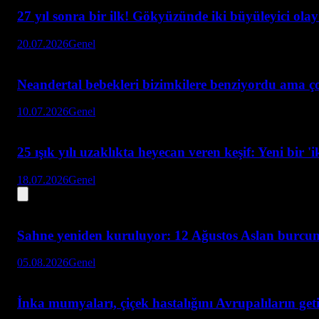
27 yıl sonra bir ilk! Gökyüzünde iki büyüleyici ol
20.07.2026
Genel
Neandertal bebekleri bizimkilere benziyordu ama ç
10.07.2026
Genel
25 ışık yılı uzaklıkta heyecan veren keşif: Yeni bi
18.07.2026
Genel
Sahne yeniden kuruluyor: 12 Ağustos Aslan burcun
05.08.2026
Genel
İnka mumyaları, çiçek hastalığını Avrupalıların geti