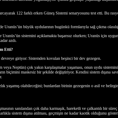
 harcayarak 122 farklı erken Güneş Sistemi senaryosunu test etti. Bu ras
e Uranüs’ün büyük uydularının bugünkü formlarıyla sağ çıkma olasılığı
 Uranüs’ün sistemini açıklamakta başarısız olurken; Uranüs için uygun 
adar azdı.
ım Etti?
 devreye giriyor: Sistemden kovulan beşinci bir dev gezegen.
rn veya Neptün) çok yakın karşılaşmalar yaşaması, onun uydu sistemini
n biçimini maskesiz bir şekilde değiştiriyor. Kendisi sistem dışına sav
r.
k yaşamış olabileceğini; bunlardan birinin gezegenin o asil ve belirgin 
asının sanılandan çok daha karmaşık, hareketli ve çalkantılı bir süreç
rlıkla sistem dışına atılması, geçmişin ne kadar kaotik olduğunu göster