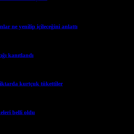
r ne yenilip içileceğini anlattı
ığı kanıtlandı
ktarda kurtçuk tükettiler
leri belli oldu