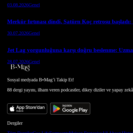
03.08.2026
Genel
Merkür fırtınası dindi, Satürn Koç retrosu başladı:
30.07.2026
Genel
Jet Lag yorgunluğuna karşı doğru beslenme: Uzmanla
28.07.2026
Genel
Sosyal medyada
B•Mag’i Takip Et!
88 dergi yayını, ilham veren podcastler, dikey diziler ve yapay zekâ d
Dergiler