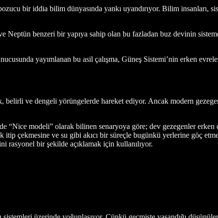
bozucu bir iddia bilim dünyasında yankı uyandırıyor. Bilim insanları, s
 ve Neptün benzeri bir yapıya sahip olan bu fazladan buz devinin sistemd
usunda yayımlanan bu asil çalışma, Güneş Sistemi’nin erken evrelerin
, belirli ve dengeli yörüngelerde hareket ediyor. Ancak modern gezeg
türde “Nice modeli” olarak bilinen senaryoya göre; dev gezegenler erk
ak itip çekmesine ve su gibi akıcı bir süreçle bugünkü yerlerine göç etme
i rasyonel bir şekilde açıklamak için kullanılıyor.
u sistemleri üzerinde yoğunlaşıyor. Çünkü geçmişte yaşandığı düşünülen 