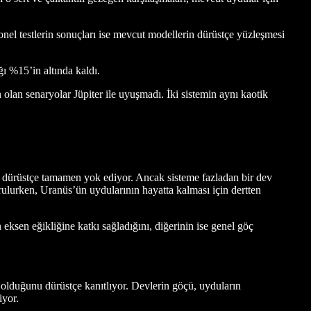
yonel testlerin sonuçları ise mevcut modellerin dürüstçe yüzleşmesi
 %15’in altında kaldı.
olan senaryolar Jüpiter ile uyuşmadı. İki sistemin aynı kaotik
 dürüstçe tamamen yok ediyor. Ancak sisteme fazladan bir dev
rulurken, Uranüs’ün uydularının hayatta kalması için dertten
eksen eğikliğine katkı sağladığını, diğerinin ise genel göç
 olduğunu dürüstçe kanıtlıyor. Devlerin göçü, uyduların
iyor.