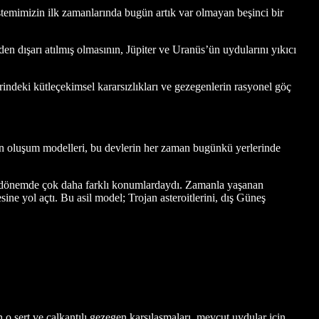
istemimizin ilk zamanlarında bugün artık var olmayan beşinci bir
en dışarı atılmış olmasının, Jüpiter ve Uranüs’ün uydularını yıkıcı
deki kütleçekimsel kararsızlıkları ve gezegenlerin rasyonel göç
en oluşum modelleri, bu devlerin her zaman bugünkü yerlerinde
en dönemde çok daha farklı konumlardaydı. Zamanla yaşanan
sine yol açtı. Bu asil model; Trojan asteroitlerini, dış Güneş
o sert ve çalkantılı gezegen karşılaşmaları, mevcut uydular için