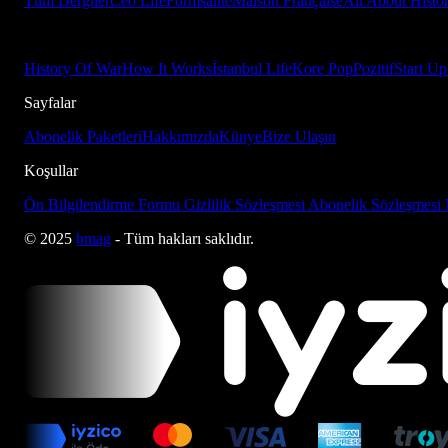
Tüm Dergiler
Ceo Life
Formsante
Maison Française
All About Histo
History Of War
How It Works
İstanbul Life
Kore Pop
Pozitif
Start Up
Sayfalar
Abonelik Paketleri
Hakkımızda
Künye
Bize Ulaşın
Koşullar
Ön Bilgilendirme Formu
Gizlilik Sözleşmesi
Abonelik Sözleşmesi
© 2025
bmag
- Tüm hakları saklıdır.