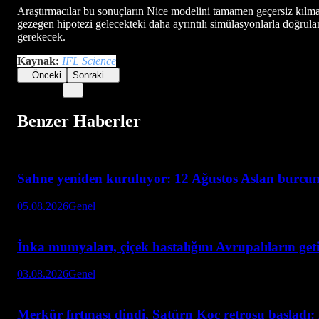
Araştırmacılar bu sonuçların Nice modelini tamamen geçersiz kılmad
gezegen hipotezi gelecekteki daha ayrıntılı simülasyonlarla doğru
gerekecek.
Kaynak:
IFL Science
Önceki
Sonraki
Benzer Haberler
Sahne yeniden kuruluyor: 12 Ağustos Aslan burcun
05.08.2026
Genel
İnka mumyaları, çiçek hastalığını Avrupalıların geti
03.08.2026
Genel
Merkür fırtınası dindi, Satürn Koç retrosu başladı: