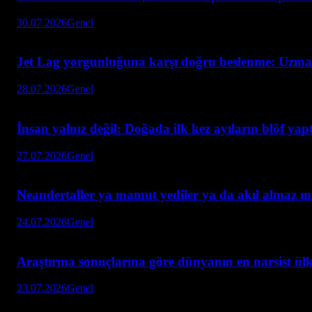
30.07.2026
Genel
Jet Lag yorgunluğuna karşı doğru beslenme: Uzmanla
28.07.2026
Genel
İnsan yalnız değil: Doğada ilk kez ayıların blöf yapt
27.07.2026
Genel
Neandertaller ya mamut yediler ya da akıl almaz mi
24.07.2026
Genel
Araştırma sonuçlarına göre dünyanın en narsist ülke
23.07.2026
Genel