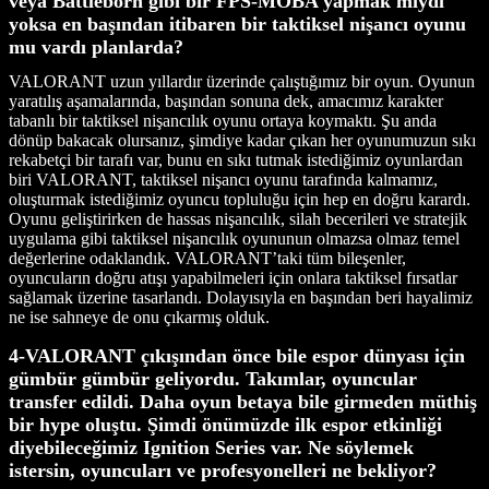
veya Battleborn gibi bir FPS-MOBA yapmak mıydı
yoksa en başından itibaren bir taktiksel nişancı oyunu
mu vardı planlarda?
VALORANT uzun yıllardır üzerinde çalıştığımız bir oyun. Oyunun
yaratılış aşamalarında, başından sonuna dek, amacımız karakter
tabanlı bir taktiksel nişancılık oyunu ortaya koymaktı. Şu anda
dönüp bakacak olursanız, şimdiye kadar çıkan her oyunumuzun sıkı
rekabetçi bir tarafı var, bunu en sıkı tutmak istediğimiz oyunlardan
biri VALORANT, taktiksel nişancı oyunu tarafında kalmamız,
oluşturmak istediğimiz oyuncu topluluğu için hep en doğru karardı.
Oyunu geliştirirken de hassas nişancılık, silah becerileri ve stratejik
uygulama gibi taktiksel nişancılık oyununun olmazsa olmaz temel
değerlerine odaklandık. VALORANT’taki tüm bileşenler,
oyuncuların doğru atışı yapabilmeleri için onlara taktiksel fırsatlar
sağlamak üzerine tasarlandı. Dolayısıyla en başından beri hayalimiz
ne ise sahneye de onu çıkarmış olduk.
4-VALORANT çıkışından önce bile espor dünyası için
gümbür gümbür geliyordu. Takımlar, oyuncular
transfer edildi. Daha oyun betaya bile girmeden müthiş
bir hype oluştu. Şimdi önümüzde ilk espor etkinliği
diyebileceğimiz Ignition Series var. Ne söylemek
istersin, oyuncuları ve profesyonelleri ne bekliyor?