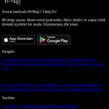
Sosyal medyada
B•Mag’i Takip Et!
88 dergi yayını, ilham veren podcastler, dikey diziler ve yapay zekâ
destekli içerikler bir arada. Ekranlarınızı dik tutun.
Dergiler
Tüm Dergiler
Ceo Life
Formsante
Maison Française
All About
History
Atlas
Auto Show
B-Mag
Burda
Ev Bahçe
Evim
HELLO!
Hey
Girl
History Of War
How It Works
İstanbul Life
Kore Pop
Pozitif
Start
Up
Yacht
Level
Elle Decoration
All About Space
Bebeğimle
Capital
Sayfalar
Abonelik Paketleri
Hakkımızda
Künye
Bize Ulaşın