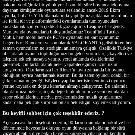
hakkını verdiğimiz bir yıl oluyor. Uzun bir süre boyunca tek oyuna
dayanan kimliğimizle oyunculara seslendik; ancak 2019 Ekim
ayında, LoL 10. Yıl kutlamalarında yaptığımız açıklamanın ardından
ise farklı tür ve platformlardaki oyunlarımızla tüm oyuncuları
kucaklamak için yola çıktık. İlk göz ağrımız League of Legends,
Mart ayında oyuncularla buluşturduğumuz TeamFight Tactics
Mobil, hem mobil hem de PC’de oynanabilen kart oyunumuz
Legends of Runeterra ve son olarak VALORANT’ı geliştirirken her
zaman oyuncuların ne istediğini anlamaya çalıştık. Özellikle Türkiye
ofisi olarak oyuncu topluluğumuzdan gelen yorumları, şikayetleri ve
talepleri tek tek masaya yatırıp, yerel anlamda eksiklerimizi
gidermek için farklı olarak neler yapabileceğimizi uzun uzun
tartışıyoruz. Okurlarımıza her Rioter’ın aynı zamanda bir oyuncu
olduğunu ayrıca hatırlatmak isterim. Bu da zaten oyuncu odaklı bir
şirket olmanın gereği. Böylece yapılan her işte kendimizi oyuncu
yerine koyarak en doğru kararları almaya çalışıyoruz. Bu anlamda
okurlarımıza bizler için çok değerli olduklarını ve yeni oyunlardan
espor etkinliklerine, medya projelerimizden müzik gruplarımıza
kadar daha pek çok sürprizin onları beklediğini söylemek istiyorum.
Bu keyifli sohbet için çok teşekkür ederiz. ?
Açıkçası asıl ben teşekkür ederim, 90’ların sonunda ortaokul ve lise
dönemimde heyecanla okuyup oyun dünyasına bağlanıp bir sürü
yazara abi/abla diye bakıp hayaller kurarken yıllar sonra kendimi