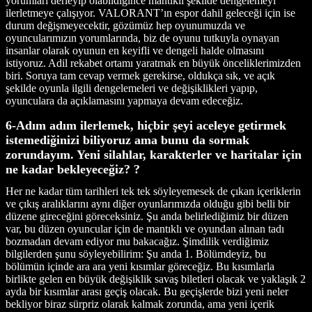
yorumları derleyip olabildiğince mantıklı şekilde dengelemeyi
ilerletmeye çalışıyor. VALORANT’ın espor dahil geleceği için ise
durum değişmeyecektir, gözümüz hep oyunumuzda ve
oyuncularımızın yorumlarında, biz de oyunu tutkuyla oynayan
insanlar olarak oyunun en keyifli ve dengeli halde olmasını
istiyoruz. Adil rekabet ortamı yaratmak en büyük önceliklerimizden
biri. Soruya tam cevap vermek gerekirse, oldukça sık, ve açık
şekilde oyunla ilgili dengelemeleri ve değişiklikleri yapıp,
oyunculara da açıklamasını yapmaya devam edeceğiz.
6-Adım adım ilerlemek, hiçbir şeyi aceleye getirmek
istemediğinizi biliyoruz ama bunu da sormak
zorundayım. Yeni silahlar, karakterler ve haritalar için
ne kadar bekleyeceğiz? ?
Her ne kadar tüm tarihleri tek tek söyleyemesek de çıkan içeriklerin
ve çıkış aralıklarını aynı diğer oyunlarımızda olduğu gibi belli bir
düzene gireceğini göreceksiniz. Şu anda belirlediğimiz bir düzen
var, bu düzen oyuncular için de mantıklı ve oyundan alınan tadı
bozmadan devam ediyor mu bakacağız. Şimdilik verdiğimiz
bilgilerden şunu söyleyebilirim: Şu anda 1. Bölümdeyiz, bu
bölümün içinde ara ara yeni kısımlar göreceğiz. Bu kısımlarla
birlikte gelen en büyük değişiklik savaş biletleri olacak ve yaklaşık 2
ayda bir kısımlar arası geçiş olacak. Bu geçişlerde bizi yeni neler
bekliyor biraz sürpriz olarak kalmak zorunda, ama yeni içerik