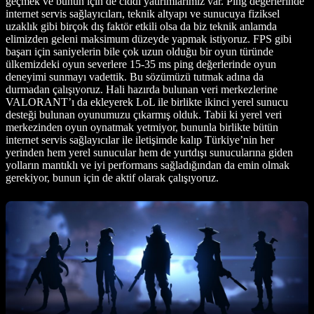
geçmek ve bunun için de ciddi yatırımlarımız var. Ping değerlerinde
internet servis sağlayıcıları, teknik altyapı ve sunucuya fiziksel
uzaklık gibi birçok dış faktör etkili olsa da biz teknik anlamda
elimizden geleni maksimum düzeyde yapmak istiyoruz. FPS gibi
başarı için saniyelerin bile çok uzun olduğu bir oyun türünde
ülkemizdeki oyun severlere 15-35 ms ping değerlerinde oyun
deneyimi sunmayı vadettik. Bu sözümüzü tutmak adına da
durmadan çalışıyoruz. Hali hazırda bulunan veri merkezlerine
VALORANT’ı da ekleyerek LoL ile birlikte ikinci yerel sunucu
desteği bulunan oyunumuzu çıkarmış olduk. Tabii ki yerel veri
merkezinden oyun oynatmak yetmiyor, bununla birlikte bütün
internet servis sağlayıcılar ile iletişimde kalıp Türkiye’nin her
yerinden hem yerel sunucular hem de yurtdışı sunucularına giden
yolların mantıklı ve iyi performans sağladığından da emin olmak
gerekiyor, bunun için de aktif olarak çalışıyoruz.