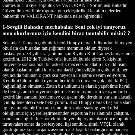
Games'in
Türkiye Topluluk ve VALORANT Sorumlusu Bahadır
Güven ile keyifli bir röportaj gerçekleştirdik. Bakalım nelerden
bahsettik ve VALORANT hakkında neler öğrendik?
1-Sevgili Bahadır, merhabalar. Seni çok iyi tanıyoruz
ama okurlarımız için kendini biraz tanıtabilir misin? ?
Selamlar! Tanıyan çoğunluk beni Dunpy olarak biliyordur, bilmeyen
okurlara da buradan tanıştığımıza memnun oldum diyerek
başlayayım. 33 yıllık yaşantımın son 8 yılını Riot Games bünyesinde
geçirdim, 2012’de Türkiye ofisi kurulduğunda giren 5. kişiyim,
üniversite sonrası hızlı bir askerlik macerasını atlatıp ilk ciddi işim
olarak başladım, tabii ki o zamanlarki çömezliğimin çoğu gitti, her
oyuncuda bulunan o çocuksu heyecan ile işime devam ediyorum.
Kendimi bildim bileli oyunun her türlüsü (ama en çok tabii ki PC)
bağımlılığım olmuştur. Zaten bu tutkumu iş olarak yapabilme hayali
de beni şu anki kariyerime getirdi. Favori oyunlarım ve oyunlarda
geçirdiğim zamanı özetlemeye çalışsam bile derginin yarısını alacağı
için ilgilenenleri özele bekliyorum. Riot Dunpy olarak başlarda start-
up kıvamında bir firmanın yine bir o kadar start-up yerel ofisi
olduğumuz için yerelleştirmesinden esporuna her alanında çalıştım,
sonrasında ağırlıklı espor ekibinde yer alıp oyunculara önce topluluk
turnuvaları sonra da profesyonel ligi sunduk, şimdi VFŞL olarak
gördüğünüz koca organizasyonun 2-3 kişilik başlangıcının parçası
olmak yorduğu kadar keyifliydi de. Şu sıralar ise topluluk ekibi ve