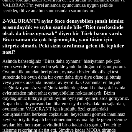
VALORANT’ın yerel anlamda oyuncumuza uygun şekilde
içerikler, dil ve anlatım sunmasından sorumluyum.
2-VALORANT’i aylar önce deneyebilen şanslı isimler
arasındaydık ve uyku saatinde bile “Riot merkezinde
olsak da biraz oynasak” diyen bir Türk basını vardı.
Biz o zaman da çok beğenmiştik, yani bizim için
sürpriz olmadı. Peki sizin tarafınıza gelen ilk tepkiler
nasıl?
Aslında bahsettiğiniz “Biraz daha oynama” hissiyatının pek çok
oyun severde de aynen bu şekilde yankı bulduğunu düşünüyorum.
Oyunun ilk anından beri gören, oynayan bizler bile ofis içi test
sürecinde bir oyun daha bir oyun daha diye diye ofiste işi bitmiş
veya yemek arasında insanlar avlıyorduk. O zamanlar en büyük
isteğimiz oyun söz verdiğimiz tarihlerde çıksın ki daha çok insanla
evlerimizden rahat rahat oynayabilelim noktasındaydı. Bizim
duyduğumuz tutkuyu şimdi oyunu oynayan oyuncularda görüyoruz.
Kapalı beta duyurusundan itibaren sosyal medyadaki mesajlardan,
oyuncuların VALORANT için kurduğu özel gruplardaki
konuşmalardan herkesin coşkusunu, heyecanını görmek inanılmaz
keyif vericiydi. Kapalı beta döneminde oyuna ilgi ile gelen izlenme
sayıları bizi hem aşırı sevindirdi bir o kadar da şaşırttı, Twitch’te
izlenme rekorlarını alt üst etti. Şimdiye kadar MOBA türünde