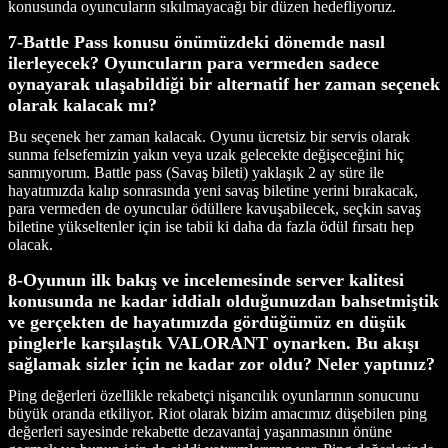
konusunda oyuncuların sıkılmayacağı bir düzen hedefliyoruz.
7-Battle Pass konusu önümüzdeki dönemde nasıl
ilerleyecek? Oyuncuların para vermeden sadece
oynayarak ulaşabildiği bir alternatif her zaman seçenek
olarak kalacak mı?
Bu seçenek her zaman kalacak. Oyunu ücretsiz bir servis olarak
sunma felsefemizin yakın veya uzak gelecekte değişeceğini hiç
sanmıyorum. Battle pass (Savaş bileti) yaklaşık 2 ay süre ile
hayatımızda kalıp sonrasında yeni savaş biletine yerini bırakacak,
para vermeden de oyuncular ödüllere kavuşabilecek, seçkin savaş
biletine yükseltenler için ise tabii ki daha da fazla ödül fırsatı hep
olacak.
8-Oyunun ilk bakış ve incelemesinde server kalitesi
konusunda ne kadar iddialı olduğunuzdan bahsetmiştik
ve gerçekten de hayatımızda gördüğümüz en düşük
pinglerle karşılaştık VALORANT oynarken. Bu akışı
sağlamak sizler için ne kadar zor oldu? Neler yaptınız?
Ping değerleri özellikle rekabetçi nişancılık oyunlarının sonucunu
büyük oranda etkiliyor. Riot olarak bizim amacımız düşebilen ping
değerleri sayesinde rekabette dezavantaj yaşanmasının önüne