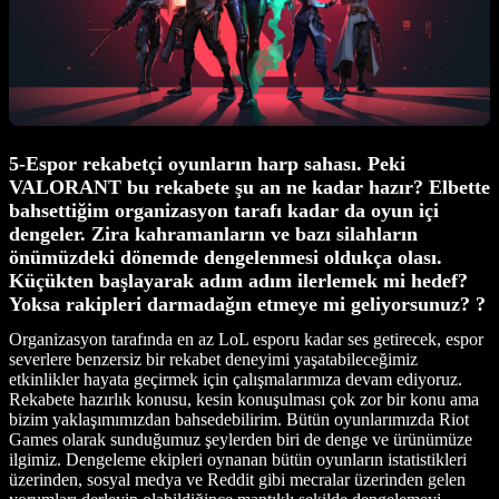
5-Espor rekabetçi oyunların harp sahası. Peki
VALORANT bu rekabete şu an ne kadar hazır? Elbette
bahsettiğim organizasyon tarafı kadar da oyun içi
dengeler. Zira kahramanların ve bazı silahların
önümüzdeki dönemde dengelenmesi oldukça olası.
Küçükten başlayarak adım adım ilerlemek mi hedef?
Yoksa rakipleri darmadağın etmeye mi geliyorsunuz? ?
Organizasyon tarafında en az LoL esporu kadar ses getirecek, espor
severlere benzersiz bir rekabet deneyimi yaşatabileceğimiz
etkinlikler hayata geçirmek için çalışmalarımıza devam ediyoruz.
Rekabete hazırlık konusu, kesin konuşulması çok zor bir konu ama
bizim yaklaşımımızdan bahsedebilirim. Bütün oyunlarımızda Riot
Games olarak sunduğumuz şeylerden biri de denge ve ürünümüze
ilgimiz. Dengeleme ekipleri oynanan bütün oyunların istatistikleri
üzerinden, sosyal medya ve Reddit gibi mecralar üzerinden gelen