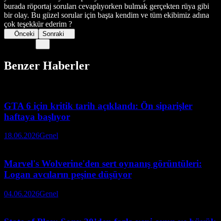
burada röportaj soruları cevaplıyorken bulmak gerçekten rüya gibi
bir olay. Bu güzel sorular için başta kendim ve tüm ekibimiz adına
çok teşekkür ederim ?
Önceki
Sonraki
Benzer Haberler
GTA 6 için kritik tarih açıklandı: Ön siparişler
haftaya başlıyor
18.06.2026
Genel
Marvel's Wolverine'den sert oynanış görüntüleri:
Logan avcıların peşine düşüyor
04.06.2026
Genel