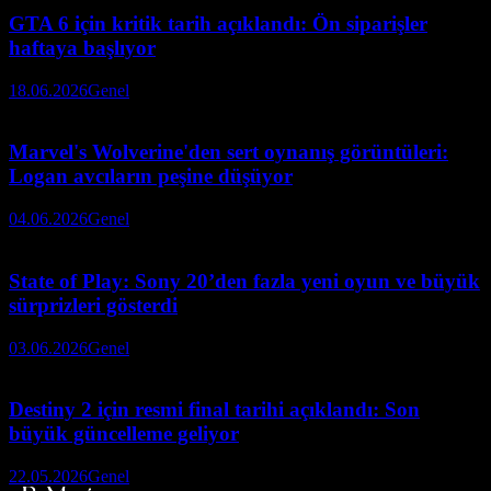
GTA 6 için kritik tarih açıklandı: Ön siparişler
haftaya başlıyor
18.06.2026
Genel
Marvel's Wolverine'den sert oynanış görüntüleri:
Logan avcıların peşine düşüyor
04.06.2026
Genel
State of Play: Sony 20’den fazla yeni oyun ve büyük
sürprizleri gösterdi
03.06.2026
Genel
Destiny 2 için resmi final tarihi açıklandı: Son
büyük güncelleme geliyor
22.05.2026
Genel