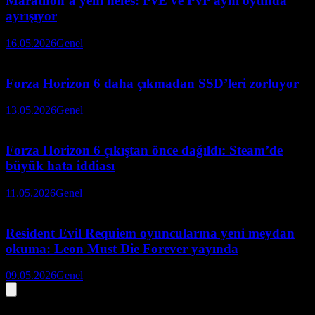
Marathon’a yeni nefes: PvE ve PvP aynı oyunda
ayrışıyor
16.05.2026
Genel
Forza Horizon 6 daha çıkmadan SSD’leri zorluyor
13.05.2026
Genel
Forza Horizon 6 çıkıştan önce dağıldı: Steam’de
büyük hata iddiası
11.05.2026
Genel
Resident Evil Requiem oyuncularına yeni meydan
okuma: Leon Must Die Forever yayında
09.05.2026
Genel