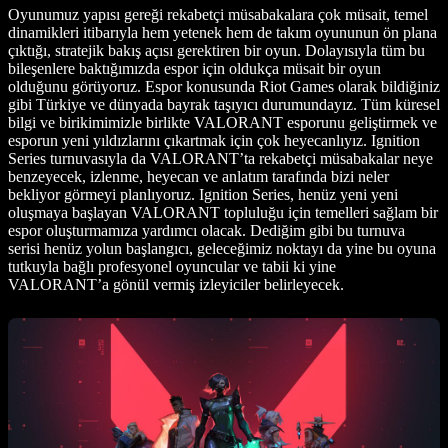
Oyunumuz yapısı gereği rekabetçi müsabakalara çok müsait, temel
dinamikleri itibarıyla hem yetenek hem de takım oyununun ön plana
çıktığı, stratejik bakış açısı gerektiren bir oyun. Dolayısıyla tüm bu
bileşenlere baktığımızda espor için oldukça müsait bir oyun
olduğunu görüyoruz. Espor konusunda Riot Games olarak bildiğiniz
gibi Türkiye ve dünyada bayrak taşıyıcı durumundayız. Tüm küresel
bilgi ve birikimimizle birlikte VALORANT esporunu geliştirmek ve
esporun yeni yıldızlarını çıkartmak için çok heyecanlıyız. Ignition
Series turnuvasıyla da VALORANT’ta rekabetçi müsabakalar neye
benzeyecek, izlenme, heyecan ve anlatım tarafında bizi neler
bekliyor görmeyi planlıyoruz. Ignition Series, henüz yeni yeni
oluşmaya başlayan VALORANT topluluğu için temelleri sağlam bir
espor oluşturmamıza yardımcı olacak. Dediğim gibi bu turnuva
serisi henüz yolun başlangıcı, geleceğimiz noktayı da yine bu oyuna
tutkuyla bağlı profesyonel oyuncular ve tabii ki yine
VALORANT’a gönül vermiş izleyiciler belirleyecek.