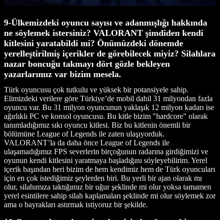
9-Ülkemizdeki oyuncu sayısı ve adanmışlığı hakkında
ne söylemek istersiniz? VALORANT şimdiden kendi
kitlesini yaratabildi mi? Önümüzdeki dönemde
yerelleştirilmiş içerikler de görebilecek miyiz? Silahlara
nazar boncuğu takmayı dört gözle bekleyen
yazarlarımız var bizim mesela.
Türk oyuncusu çok tutkulu ve yüksek bir potansiyele sahip.
Elimizdeki verilere göre Türkiye’de mobil dahil 31 milyondan fazla
oyuncu var. Bu 31 milyon oyuncunun yaklaşık 12 milyon kadarı ise
ağırlıklı PC ve konsol oyuncusu. Bu kitle bizim "hardcore" olarak
tanımladığımız sıkı oyuncu kitlesi. Biz bu kitlenin önemli bir
bölümüne League of Legends ile zaten ulaşıyorduk.
VALORANT’la da daha önce League of Legends ile
ulaşamadığımız FPS severlerin birçoğunun radarına girdiğimizi ve
oyunun kendi kitlesini yaratmaya başladığını söyleyebilirim. Yerel
içerik başından beri bizim de hem kendimiz hem de Türk oyuncuları
için en çok istediğimiz şeylerden biri. Bu yerli bir ajan olarak mı
olur, silahımıza taktığımız bir uğur şeklinde mi olur yoksa tamamen
yerel esintilere sahip silah kaplamaları şeklinde mi olur söylemek zor
ama o bayrakları astırmak istiyoruz bir şekilde.