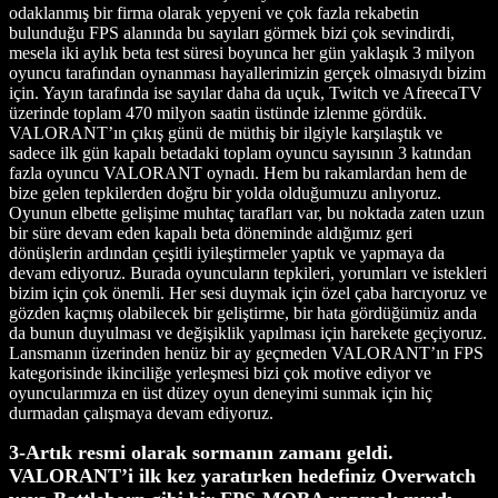
odaklanmış bir firma olarak yepyeni ve çok fazla rekabetin
bulunduğu FPS alanında bu sayıları görmek bizi çok sevindirdi,
mesela iki aylık beta test süresi boyunca her gün yaklaşık 3 milyon
oyuncu tarafından oynanması hayallerimizin gerçek olmasıydı bizim
için. Yayın tarafında ise sayılar daha da uçuk, Twitch ve AfreecaTV
üzerinde toplam 470 milyon saatin üstünde izlenme gördük.
VALORANT’ın çıkış günü de müthiş bir ilgiyle karşılaştık ve
sadece ilk gün kapalı betadaki toplam oyuncu sayısının 3 katından
fazla oyuncu VALORANT oynadı. Hem bu rakamlardan hem de
bize gelen tepkilerden doğru bir yolda olduğumuzu anlıyoruz.
Oyunun elbette gelişime muhtaç tarafları var, bu noktada zaten uzun
bir süre devam eden kapalı beta döneminde aldığımız geri
dönüşlerin ardından çeşitli iyileştirmeler yaptık ve yapmaya da
devam ediyoruz. Burada oyuncuların tepkileri, yorumları ve istekleri
bizim için çok önemli. Her sesi duymak için özel çaba harcıyoruz ve
gözden kaçmış olabilecek bir geliştirme, bir hata gördüğümüz anda
da bunun duyulması ve değişiklik yapılması için harekete geçiyoruz.
Lansmanın üzerinden henüz bir ay geçmeden VALORANT’ın FPS
kategorisinde ikinciliğe yerleşmesi bizi çok motive ediyor ve
oyuncularımıza en üst düzey oyun deneyimi sunmak için hiç
durmadan çalışmaya devam ediyoruz.
3-Artık resmi olarak sormanın zamanı geldi.
VALORANT’i ilk kez yaratırken hedefiniz Overwatch