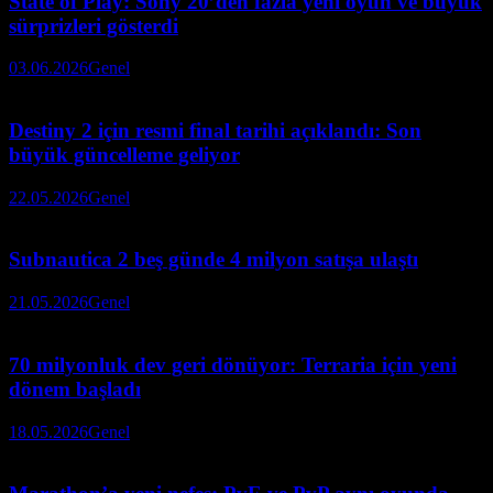
State of Play: Sony 20’den fazla yeni oyun ve büyük
sürprizleri gösterdi
03.06.2026
Genel
Destiny 2 için resmi final tarihi açıklandı: Son
büyük güncelleme geliyor
22.05.2026
Genel
Subnautica 2 beş günde 4 milyon satışa ulaştı
21.05.2026
Genel
70 milyonluk dev geri dönüyor: Terraria için yeni
dönem başladı
18.05.2026
Genel