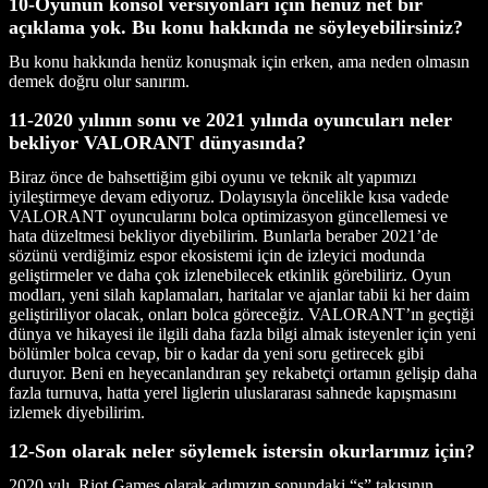
10-Oyunun konsol versiyonları için henüz net bir
açıklama yok. Bu konu hakkında ne söyleyebilirsiniz?
Bu konu hakkında henüz konuşmak için erken, ama neden olmasın
demek doğru olur sanırım.
11-2020 yılının sonu ve 2021 yılında oyuncuları neler
bekliyor VALORANT dünyasında?
Biraz önce de bahsettiğim gibi oyunu ve teknik alt yapımızı
iyileştirmeye devam ediyoruz. Dolayısıyla öncelikle kısa vadede
VALORANT oyuncularını bolca optimizasyon güncellemesi ve
hata düzeltmesi bekliyor diyebilirim. Bunlarla beraber 2021’de
sözünü verdiğimiz espor ekosistemi için de izleyici modunda
geliştirmeler ve daha çok izlenebilecek etkinlik görebiliriz. Oyun
modları, yeni silah kaplamaları, haritalar ve ajanlar tabii ki her daim
geliştiriliyor olacak, onları bolca göreceğiz. VALORANT’ın geçtiği
dünya ve hikayesi ile ilgili daha fazla bilgi almak isteyenler için yeni
bölümler bolca cevap, bir o kadar da yeni soru getirecek gibi
duruyor. Beni en heyecanlandıran şey rekabetçi ortamın gelişip daha
fazla turnuva, hatta yerel liglerin uluslararası sahnede kapışmasını
izlemek diyebilirim.
12-Son olarak neler söylemek istersin okurlarımız için?
2020 yılı, Riot Games olarak adımızın sonundaki “s” takısının